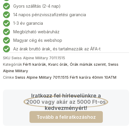
7011.1515
Gyors szállítás (2-4 nap)
Férfi
14 napos pénzvisszafizetési garancia
karóra
40mm
1-3 év garancia
10ATM
Megbízható webáruház
mennyiség
Magyar cég és webshop
Az árak bruttó árak, és tartalmazzák az ÁFA-t
SKU
Swiss Alpine Military 7011.1515
Kategóriák
Férfi karórák
,
Kvarc órák
,
Órák márkák szerint
,
Swiss
Alpine Military
Címke
Swiss Alpine Military 7011.1515 Férfi karóra 40mm 10ATM
Iratkozz fel hírlevelünkre a
2000 vagy akár az 5000 Ft-os
kedvezményért!
Tovább a feliratkozáshoz