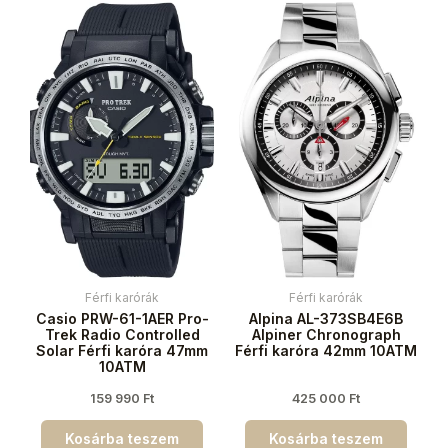
Férfi karórák
Férfi karórák
Casio PRW-61-1AER Pro-
Alpina AL-373SB4E6B
Trek Radio Controlled
Alpiner Chronograph
Solar Férfi karóra 47mm
Férfi karóra 42mm 10ATM
10ATM
159 990
Ft
425 000
Ft
Kosárba teszem
Kosárba teszem