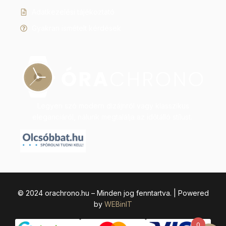
Adatkezelési tájékoztató
Gyakran ismételt kérdések
Legyen szó modern dizájnról vagy klasszikus
eleganciáról, nálunk megtalálja az időtálló stílust.
© 2024 orachrono.hu – Minden jog fenntartva. | Powered
by
WEBinIT
0