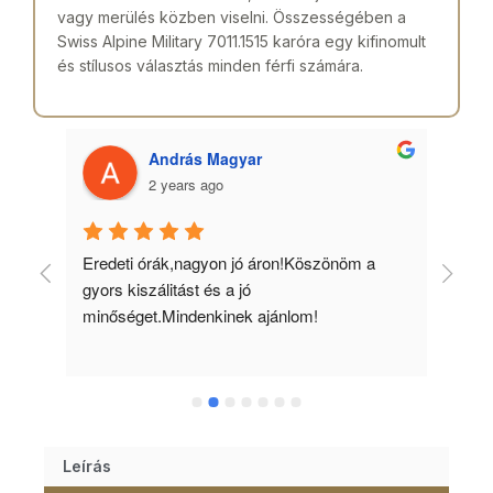
vagy merülés közben viselni. Összességében a
Swiss Alpine Military 7011.1515 karóra egy kifinomult
és stílusos választás minden férfi számára.
András Magyar
2 years ago
 
Eredeti órák,nagyon jó áron!Köszönöm a 
Min
gyors kiszálitást és a jó 
kös
minőséget.Mindenkinek ajánlom!
Leírás