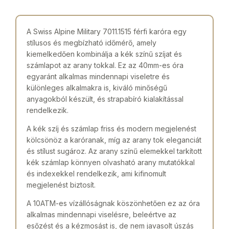
A Swiss Alpine Military 7011.1515 férfi karóra egy
stílusos és megbízható időmérő, amely
kiemelkedően kombinálja a kék színű szíjat és
számlapot az arany tokkal. Ez az 40mm-es óra
egyaránt alkalmas mindennapi viseletre és
különleges alkalmakra is, kiváló minőségű
anyagokból készült, és strapabíró kialakítással
rendelkezik.
A kék szíj és számlap friss és modern megjelenést
kölcsönöz a karóranak, míg az arany tok eleganciát
és stílust sugároz. Az arany színű elemekkel tarkított
kék számlap könnyen olvasható arany mutatókkal
és indexekkel rendelkezik, ami kifinomult
megjelenést biztosít.
A 10ATM-es vízállóságnak köszönhetően ez az óra
alkalmas mindennapi viselésre, beleértve az
esőzést és a kézmosást is, de nem javasolt úszás