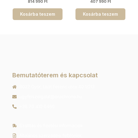
814 990
Ft
407 990
Ft
Kosárba teszem
Kosárba teszem
Bemutatóterem és kapcsolat
9022 Győr, Liszt Ferenc utca 40 1/213
ugyfelszolgalat@orachrono.hu
+36 70 410 6466
Szállítás és fizetési információk
Általános szerződési feltételek