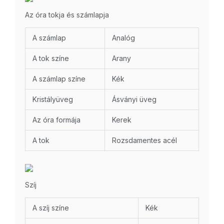
Az óra tokja és számlapja
A számlap
Analóg
A tok színe
Arany
A számlap színe
Kék
Kristályüveg
Ásványi üveg
Az óra formája
Kerek
A tok
Rozsdamentes acél
Szíj
A szíj színe
Kék