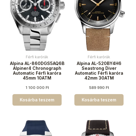
Férfi karórák
Férfi karórák
Alpina AL-860DGS5AQ6B
Alpina AL-520BY4H6
Alpiner4 Chronograph
Seastrong Diver
Automatic Férfi karóra
Automatic Férfi karóra
45mm 10ATM
42mm 30ATM
1 100 000
Ft
589 990
Ft
Kosárba teszem
Kosárba teszem