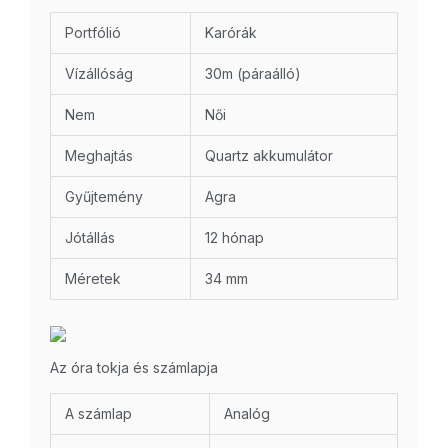
Portfólió
Karórák
Vízállóság
30m (páraálló)
Nem
Női
Meghajtás
Quartz akkumulátor
Gyűjtemény
Agra
Jótállás
12 hónap
Méretek
34 mm
Az óra tokja és számlapja
A számlap
Analóg