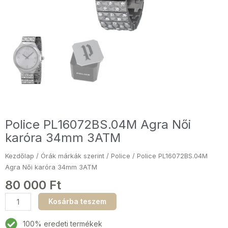
Police PL16072BS.04M Agra Női
karóra 34mm 3ATM
Kezdőlap
/
Órák márkák szerint
/
Police
/ Police PL16072BS.04M
Agra Női karóra 34mm 3ATM
80 000
Ft
Police
Kosárba teszem
PL16072BS.04M
Agra
100% eredeti termékek