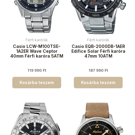
Férfi karórák
Férfi karórák
Casio LCW-M100TSE-
Casio EQB-2000DB-1AER
1A2ER Wave Ceptor
Edifice Solar Férfi karóra
40mm Férfi karóra 5ATM
47mm 10ATM
119 990
Ft
187 990
Ft
Kosárba teszem
Kosárba teszem