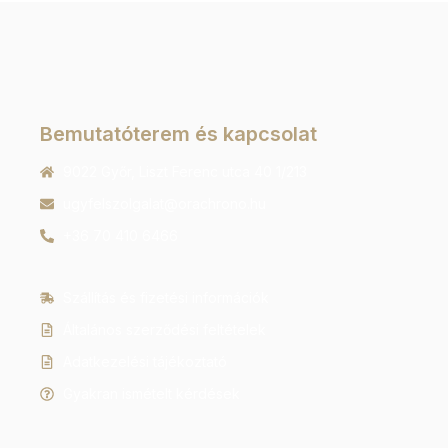
Bemutatóterem és kapcsolat
9022 Győr, Liszt Ferenc utca 40 1/213
ugyfelszolgalat@orachrono.hu
+36 70 410 6466
Szállítás és fizetési információk
Általános szerződési feltételek
Adatkezelési tájékoztató
Gyakran ismételt kérdések