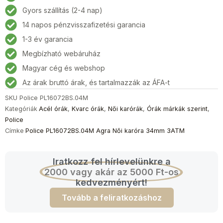
Női
Gyors szállítás (2-4 nap)
karóra
14 napos pénzvisszafizetési garancia
34mm
3ATM
1-3 év garancia
mennyiség
Megbízható webáruház
Magyar cég és webshop
Az árak bruttó árak, és tartalmazzák az ÁFA-t
SKU
Police PL16072BS.04M
Kategóriák
Acél órák
,
Kvarc órák
,
Női karórák
,
Órák márkák szerint
,
Police
Címke
Police PL16072BS.04M Agra Női karóra 34mm 3ATM
Iratkozz fel hírlevelünkre a
2000 vagy akár az 5000 Ft-os
kedvezményért!
Tovább a feliratkozáshoz