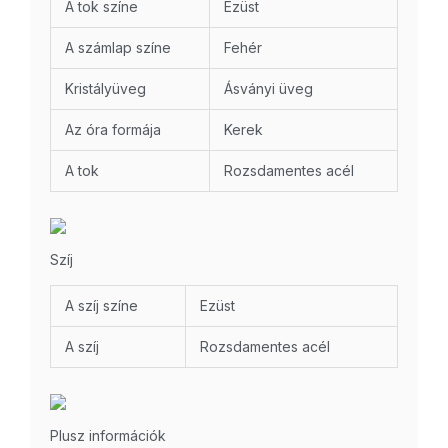
A tok színe
Ezüst
A számlap színe
Fehér
Kristályüveg
Ásványi üveg
Az óra formája
Kerek
A tok
Rozsdamentes acél
Szíj
A szíj színe
Ezüst
A szíj
Rozsdamentes acél
Plusz információk