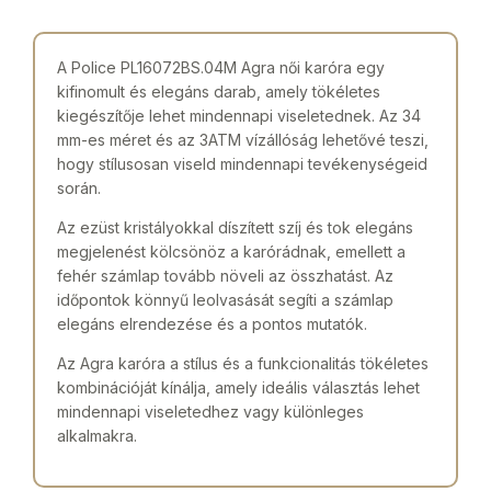
A Police PL16072BS.04M Agra női karóra egy
kifinomult és elegáns darab, amely tökéletes
kiegészítője lehet mindennapi viseletednek. Az 34
mm-es méret és az 3ATM vízállóság lehetővé teszi,
hogy stílusosan viseld mindennapi tevékenységeid
során.
Az ezüst kristályokkal díszített szíj és tok elegáns
megjelenést kölcsönöz a karórádnak, emellett a
fehér számlap tovább növeli az összhatást. Az
időpontok könnyű leolvasását segíti a számlap
elegáns elrendezése és a pontos mutatók.
Az Agra karóra a stílus és a funkcionalitás tökéletes
kombinációját kínálja, amely ideális választás lehet
mindennapi viseletedhez vagy különleges
alkalmakra.