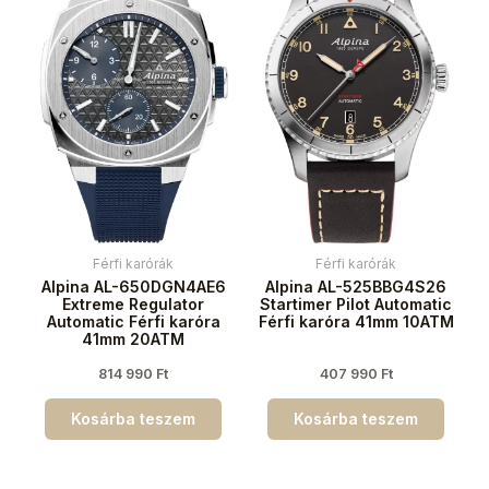
Férfi karórák
Férfi karórák
Alpina AL-650DGN4AE6
Alpina AL-525BBG4S26
Extreme Regulator
Startimer Pilot Automatic
Automatic Férfi karóra
Férfi karóra 41mm 10ATM
41mm 20ATM
814 990
Ft
407 990
Ft
Kosárba teszem
Kosárba teszem