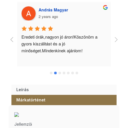
András Magyar
2 years ago
 
Eredeti órák,nagyon jó áron!Köszönöm a 
Min
gyors kiszálitást és a jó 
kös
minőséget.Mindenkinek ajánlom!
Leírás
Márkatörténet
Jellemzői