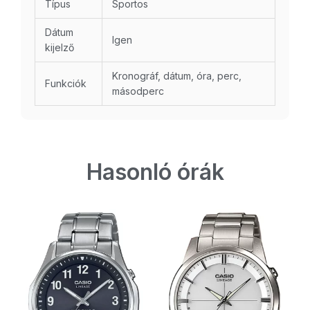
Típus
Sportos
Dátum
Igen
kijelző
Kronográf, dátum, óra, perc,
Funkciók
másodperc
Hasonló órák