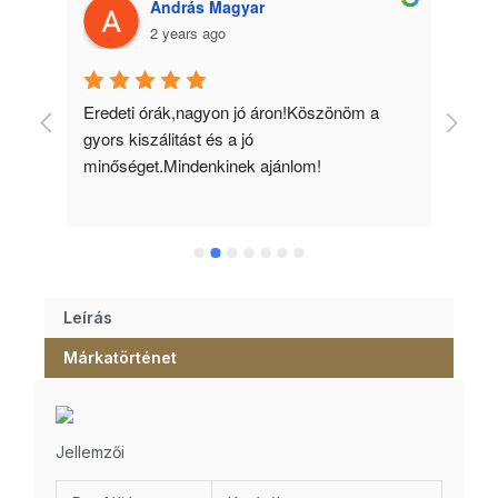
András Magyar
2 years ago
 
Eredeti órák,nagyon jó áron!Köszönöm a 
Min
gyors kiszálitást és a jó 
kös
minőséget.Mindenkinek ajánlom!
Leírás
Márkatörténet
Jellemzői