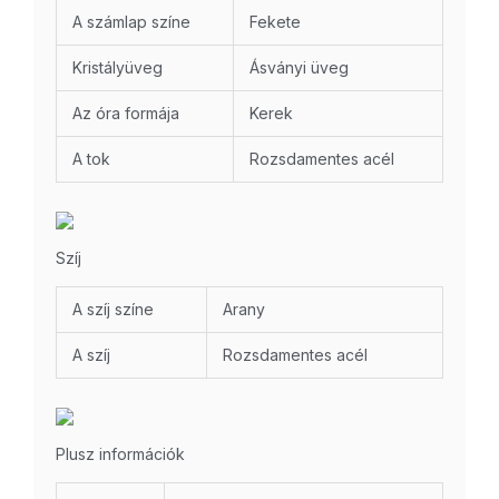
A számlap színe
Fekete
Kristályüveg
Ásványi üveg
Az óra formája
Kerek
A tok
Rozsdamentes acél
Szíj
A szíj színe
Arany
A szíj
Rozsdamentes acél
Plusz információk