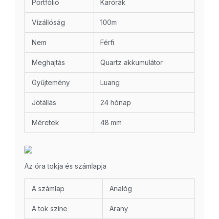
Portfólió
Karórák
Vízállóság
100m
Nem
Férfi
Meghajtás
Quartz akkumulátor
Gyűjtemény
Luang
Jótállás
24 hónap
Méretek
48 mm
Az óra tokja és számlapja
A számlap
Analóg
A tok színe
Arany