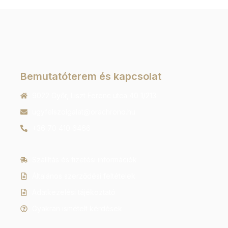
Bemutatóterem és kapcsolat
9022 Győr, Liszt Ferenc utca 40 1/213
ugyfelszolgalat@orachrono.hu
+36 70 410 6466
Szállítás és fizetési információk
Általános szerződési feltételek
Adatkezelési tájékoztató
Gyakran ismételt kérdések