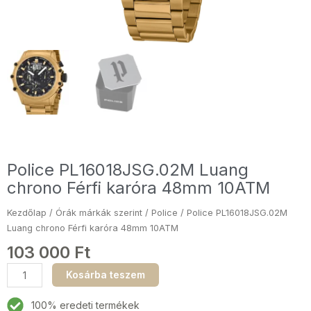
Police PL16018JSG.02M Luang
chrono Férfi karóra 48mm 10ATM
Kezdőlap
/
Órák márkák szerint
/
Police
/ Police PL16018JSG.02M
Luang chrono Férfi karóra 48mm 10ATM
103 000
Ft
Police
Kosárba teszem
PL16018JSG.02M
Luang
100% eredeti termékek