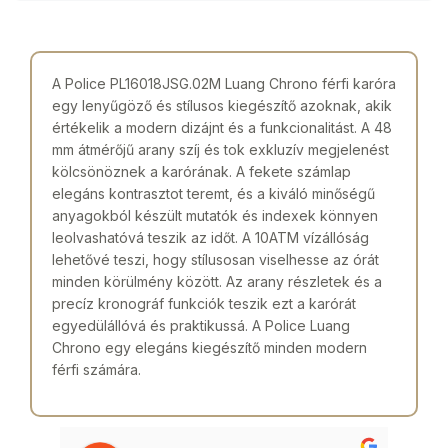
A Police PL16018JSG.02M Luang Chrono férfi karóra
egy lenyűgöző és stílusos kiegészítő azoknak, akik
értékelik a modern dizájnt és a funkcionalitást. A 48
mm átmérőjű arany szíj és tok exkluzív megjelenést
kölcsönöznek a karórának. A fekete számlap
elegáns kontrasztot teremt, és a kiváló minőségű
anyagokból készült mutatók és indexek könnyen
leolvashatóvá teszik az időt. A 10ATM vízállóság
lehetővé teszi, hogy stílusosan viselhesse az órát
minden körülmény között. Az arany részletek és a
precíz kronográf funkciók teszik ezt a karórát
egyedülállóvá és praktikussá. A Police Luang
Chrono egy elegáns kiegészítő minden modern
férfi számára.