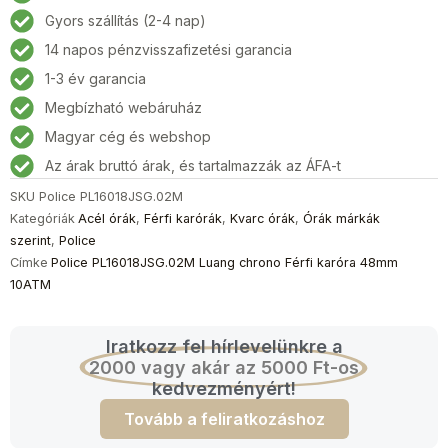
chrono
Gyors szállítás (2-4 nap)
Férfi
14 napos pénzvisszafizetési garancia
karóra
48mm
1-3 év garancia
10ATM
Megbízható webáruház
mennyiség
Magyar cég és webshop
Az árak bruttó árak, és tartalmazzák az ÁFA-t
SKU
Police PL16018JSG.02M
Kategóriák
Acél órák
,
Férfi karórák
,
Kvarc órák
,
Órák márkák
szerint
,
Police
Címke
Police PL16018JSG.02M Luang chrono Férfi karóra 48mm
10ATM
Iratkozz fel hírlevelünkre a
2000 vagy akár az 5000 Ft-os
kedvezményért!
Tovább a feliratkozáshoz