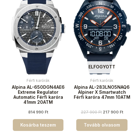
ELFOGYOTT
Férfi karórák
Férfi karórák
Alpina AL-650DGN4AE6
Alpina AL-283LNO5NAQ6
Extreme Regulator
Alpiner X Smartwatch
Automatic Férfi karóra
Férfi karóra 47mm 10ATM
41mm 20ATM
814 990
Ft
227 900
Ft
217 900
Ft
Kosárba teszem
Tovább olvasom