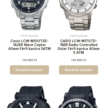
Férfi karórák
Férfi karórák
Casio LCW-M100TSE-
CASIO LCW-M170TD-
1A2ER Wave Ceptor
7AER Radio Controlled
40mm Férfi karóra 5ATM
Solar Férfi karóra 40mm
5 ATM
119 990
Ft
119 990
Ft
Kosárba teszem
Kosárba teszem