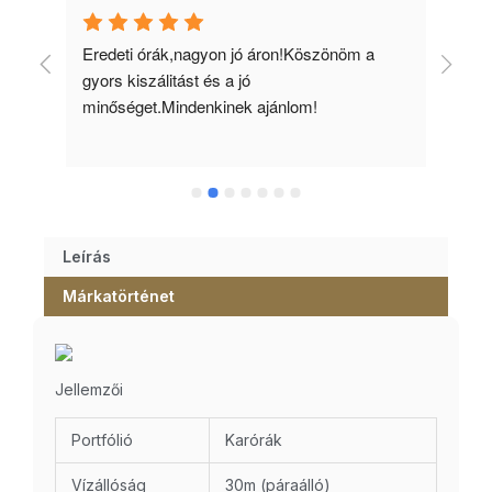
 
Eredeti órák,nagyon jó áron!Köszönöm a 
Min
gyors kiszálitást és a jó 
kös
minőséget.Mindenkinek ajánlom!
Leírás
Márkatörténet
Jellemzői
Portfólió
Karórák
Vízállóság
30m (páraálló)