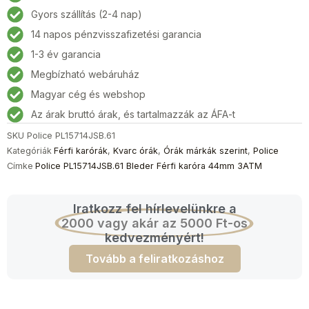
Férfi
Gyors szállítás (2-4 nap)
karóra
14 napos pénzvisszafizetési garancia
44mm
3ATM
1-3 év garancia
mennyiség
Megbízható webáruház
Magyar cég és webshop
Az árak bruttó árak, és tartalmazzák az ÁFA-t
SKU
Police PL15714JSB.61
Kategóriák
Férfi karórák
,
Kvarc órák
,
Órák márkák szerint
,
Police
Címke
Police PL15714JSB.61 Bleder Férfi karóra 44mm 3ATM
Iratkozz fel hírlevelünkre a
2000 vagy akár az 5000 Ft-os
kedvezményért!
Tovább a feliratkozáshoz