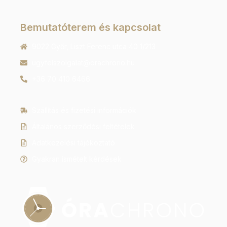
Bemutatóterem és kapcsolat
9022 Győr, Liszt Ferenc utca 40 1/213
ugyfelszolgalat@orachrono.hu
+36 70 410 6466
Szállítás és fizetési információk
Általános szerződési feltételek
Adatkezelési tájékoztató
Gyakran ismételt kérdések