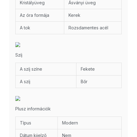
Kristályüveg
Ásványi üveg
Az óra formája
Kerek
A tok
Rozsdamentes acél
Szíj
A szíj színe
Fekete
A szíj
Bőr
Plusz információk
Típus
Modern
Dátum kijelző
Nem