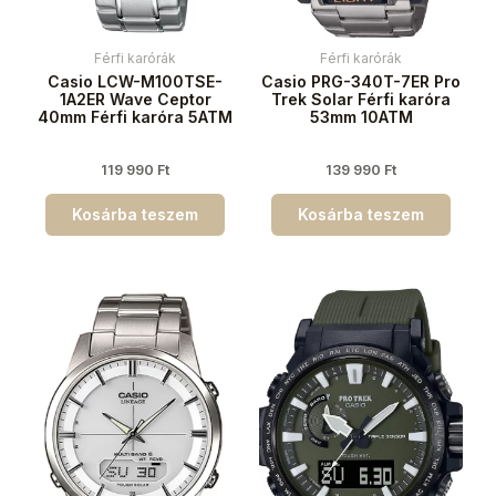
Férfi karórák
Férfi karórák
Casio LCW-M100TSE-
Casio PRG-340T-7ER Pro
1A2ER Wave Ceptor
Trek Solar Férfi karóra
40mm Férfi karóra 5ATM
53mm 10ATM
119 990
Ft
139 990
Ft
Kosárba teszem
Kosárba teszem