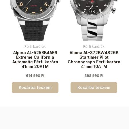
Férfi karórák
Férfi karórák
Alpina AL-525BB4AE6
Alpina AL-372BW4S26B
Extreme California
Startimer Pilot
Automatic Férfi karóra
Chronograph Férfi karóra
41mm 20ATM
41mm 10ATM
614 990
Ft
398 990
Ft
Kosárba teszem
Kosárba teszem