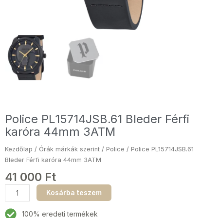
Police PL15714JSB.61 Bleder Férfi
karóra 44mm 3ATM
Kezdőlap
/
Órák márkák szerint
/
Police
/ Police PL15714JSB.61
Bleder Férfi karóra 44mm 3ATM
41 000
Ft
Police
Kosárba teszem
PL15714JSB.61
Bleder
100% eredeti termékek