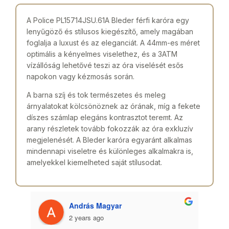
A Police PL15714JSU.61A Bleder férfi karóra egy
lenyűgöző és stílusos kiegészítő, amely magában
foglalja a luxust és az eleganciát. A 44mm-es méret
optimális a kényelmes viselethez, és a 3ATM
vízállóság lehetővé teszi az óra viselését esős
napokon vagy kézmosás során.
A barna szíj és tok természetes és meleg
árnyalatokat kölcsönöznek az órának, míg a fekete
díszes számlap elegáns kontrasztot teremt. Az
arany részletek tovább fokozzák az óra exkluzív
megjelenését. A Bleder karóra egyaránt alkalmas
mindennapi viseletre és különleges alkalmakra is,
amelyekkel kiemelheted saját stílusodat.
András Magyar
2 years ago