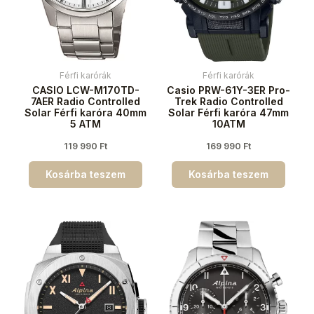
Férfi karórák
Férfi karórák
CASIO LCW-M170TD-
Casio PRW-61Y-3ER Pro-
7AER Radio Controlled
Trek Radio Controlled
Solar Férfi karóra 40mm
Solar Férfi karóra 47mm
5 ATM
10ATM
119 990
Ft
169 990
Ft
Kosárba teszem
Kosárba teszem