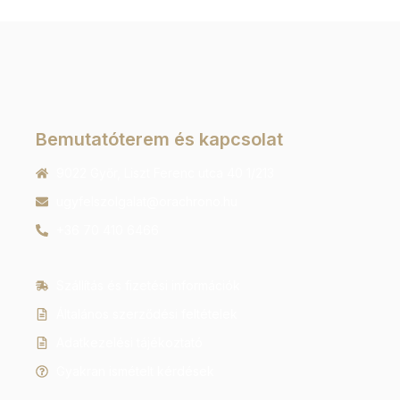
Bemutatóterem és kapcsolat
9022 Győr, Liszt Ferenc utca 40 1/213
ugyfelszolgalat@orachrono.hu
+36 70 410 6466
Szállítás és fizetési információk
Általános szerződési feltételek
Adatkezelési tájékoztató
Gyakran ismételt kérdések