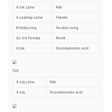
A tok színe
Kék
A számlap színe
Fekete
Kristályüveg
Ásványi üveg
Az óra formája
Kerek
A tok
Rozsdamentes acél
Szíj
A szíj színe
Kék
A szíj
Rozsdamentes acél