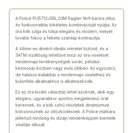
A Police PL15712JSBL.03M Raglan férfi karóra stílus
és funkcionalitás tökéletes kombinációját nyújtja. Az
óra kék szíjja és tokja elegáns és modern, melyet
tovább fokoz a fekete számlap kontrasztja.
A 44mm-es átmérő ideális méretet biztosít, és a
3ATM vízállóság lehetővé teszi az óra viselését
mindennapi tevékenységek során, például
kézmosás közben vagy esős időben. Az egyszerű,
de hatásos kialakítás a mindennapi viselethez és
különféle alkalmakhoz is alkalmazkodik.
Ez az óra kiváló választás lehet azoknak, akik egy
elegáns, ugyanakkor sportos megjelenésű órát
keresnek, és a kék színű részletek dinamizmust
kölcsönöznek az öltözködésnek. A Police márkára
jellemző minőség és dizájn mindenképpen kiemelik
viselője stílusát.