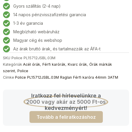
Férfi
Gyors szállítás (2-4 nap)
karóra
14 napos pénzvisszafizetési garancia
44mm
3ATM
1-3 év garancia
mennyiség
Megbízható webáruház
Magyar cég és webshop
Az árak bruttó árak, és tartalmazzák az ÁFA-t
SKU
Police PL15712JSBL.03M
Kategóriák
Acél órák
,
Férfi karórák
,
Kvarc órák
,
Órák márkák
szerint
,
Police
Címke
Police PL15712JSBL.03M Raglan Férfi karóra 44mm 3ATM
Iratkozz fel hírlevelünkre a
2000 vagy akár az 5000 Ft-os
kedvezményért!
Tovább a feliratkozáshoz