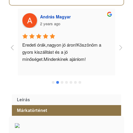
András Magyar
2 years ago
 
Eredeti órák,nagyon jó áron!Köszönöm a 
Min
gyors kiszálitást és a jó 
kös
minőséget.Mindenkinek ajánlom!
Leírás
Márkatörténet