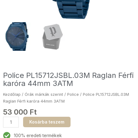
Police PL15712JSBL.03M Raglan Férfi
karóra 44mm 3ATM
Kezdőlap
/
Órák márkák szerint
/
Police
/ Police PL15712JSBL.03M
Raglan Férfi karóra 44mm 3ATM
53 000
Ft
Police
Kosárba teszem
PL15712JSBL.03M
Raglan
100% eredeti termékek