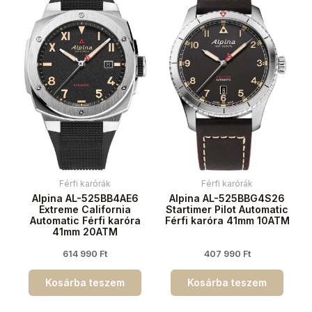
Férfi karórák
Férfi karórák
Alpina AL-525BB4AE6
Alpina AL-525BBG4S26
Extreme California
Startimer Pilot Automatic
Automatic Férfi karóra
Férfi karóra 41mm 10ATM
41mm 20ATM
614 990
Ft
407 990
Ft
Kosárba teszem
Kosárba teszem