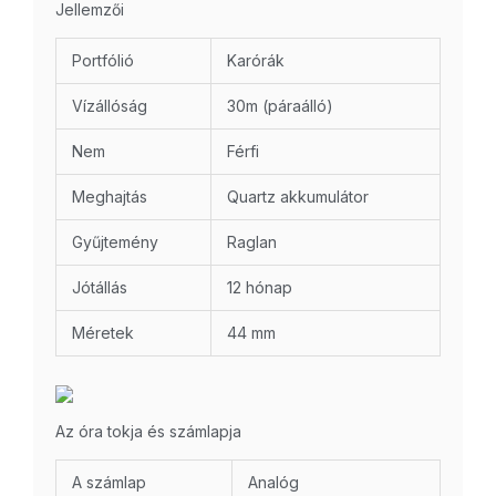
Jellemzői
Portfólió
Karórák
Vízállóság
30m (páraálló)
Nem
Férfi
Meghajtás
Quartz akkumulátor
Gyűjtemény
Raglan
Jótállás
12 hónap
Méretek
44 mm
Az óra tokja és számlapja
A számlap
Analóg