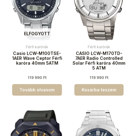
ELFOGYOTT
Férfi karórák
Férfi karórák
Casio LCW-M100TSE-
CASIO LCW-M170TD-
1AER Wave Ceptor Férfi
7AER Radio Controlled
karóra 40mm 5ATM
Solar Férfi karóra 40mm
5 ATM
119 990
Ft
119 990
Ft
Tovább olvasom
Kosárba teszem