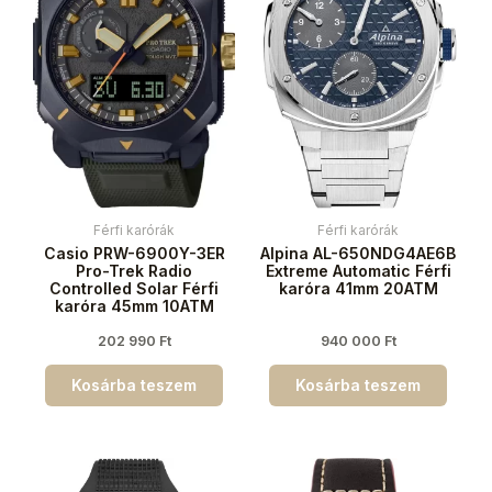
Férfi karórák
Férfi karórák
Casio PRW-6900Y-3ER
Alpina AL-650NDG4AE6B
Pro-Trek Radio
Extreme Automatic Férfi
Controlled Solar Férfi
karóra 41mm 20ATM
karóra 45mm 10ATM
202 990
Ft
940 000
Ft
Kosárba teszem
Kosárba teszem