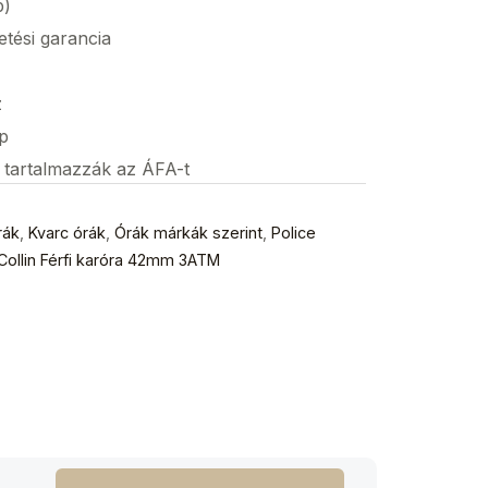
p)
etési garancia
z
p
s tartalmazzák az ÁFA-t
rák
,
Kvarc órák
,
Órák márkák szerint
,
Police
ollin Férfi karóra 42mm 3ATM