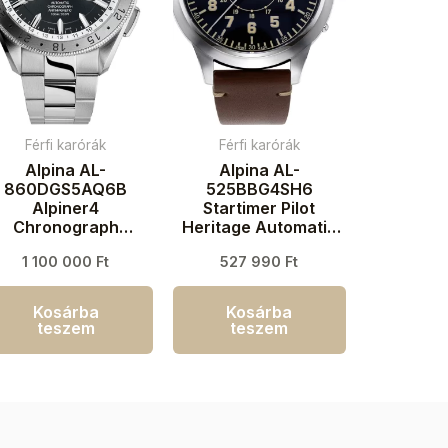
Férfi karórák
Férfi karórák
Alpina AL-
Alpina AL-
860DGS5AQ6B
525BBG4SH6
Alpiner4
Startimer Pilot
Chronograph
Heritage Automatic
Automatic Férfi
Férfi karóra 44mm
1 100 000
Ft
527 990
Ft
aróra 45mm 10ATM
3ATM
Kosárba
Kosárba
teszem
teszem