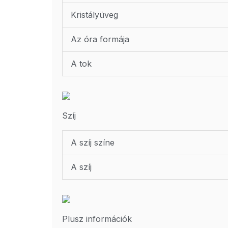
Kristályüveg
Az óra formája
A tok
Szíj
A szíj színe
A szíj
Plusz információk