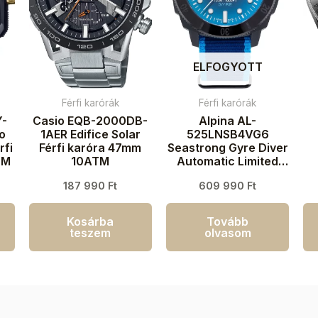
ELFOGYOTT
Férfi karórák
Férfi karórák
Y-
Casio EQB-2000DB-
Alpina AL-
io
1AER Edifice Solar
525LNSB4VG6
rfi
Férfi karóra 47mm
Seastrong Gyre Diver
TM
10ATM
Automatic Limited
Edition Férfi karóra
187 990
Ft
609 990
Ft
44mm 30ATM
k
Kosárba
Tovább
teszem
olvasom