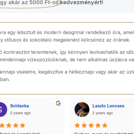
gy akár az 5000 Ft-os
kedvezményért!
a egy letisztult és modern designnal rendelkező óra, amely
gy stílusos és sokoldalú megjelenést kölcsönöz az órának.
ó kontrasztot teremtenek, így könnyen leolvashatók az id
ás mindennapi vízexpozícióknak, de nem alkalmas úszásra v
dennapi viseletre, kiegészítve a hétköznapi vagy akár az üzl
ában.
Svitlanka
Laszlo Lencses
2 years ago
2 years ago
ségi és korrekt árak. 
Kedves, gyors és megbízható.