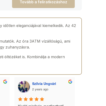
Tovább a feliratkozáshoz
 időtlen eleganciájával kiemelkedik. Az 42
őmutatók. Az óra 3ATM vízállóságú, ami
agy zuhanyzásra.
eti öltözéket is. Kombinálja a modern
Szilvia Ungvári
Lórá
2 years ago
2 yea
 
Kiváló minőség, megfizethető 
Az óra a férfia