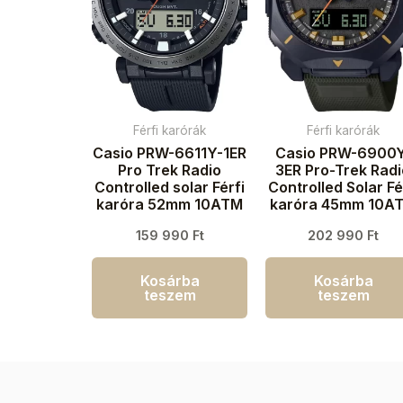
Férfi karórák
Férfi karórák
Casio PRW-6611Y-1ER
Casio PRW-6900
Pro Trek Radio
3ER Pro-Trek Rad
Controlled solar Férfi
Controlled Solar Fé
karóra 52mm 10ATM
karóra 45mm 10A
159 990
Ft
202 990
Ft
Kosárba
Kosárba
teszem
teszem