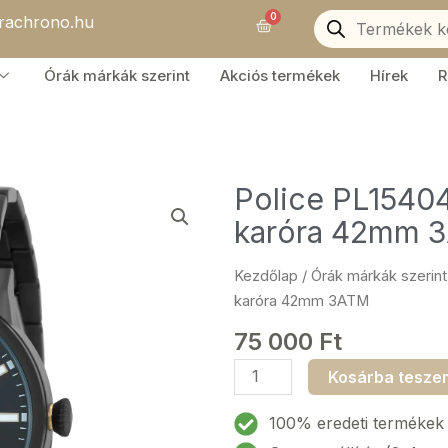
Products
0
orachrono.hu
search
Kosár
Órák márkák szerint
Akciós termékek
Hírek
R
Police PL15404
karóra 42mm 
Kezdőlap
/
Órák márkák szerint
karóra 42mm 3ATM
75 000
Ft
Police
Kosárba tesze
PL15404JSB.02M
Collin
100% eredeti termékek
Férfi