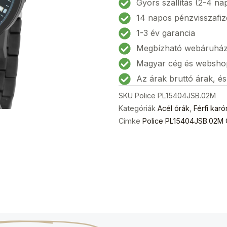
Gyors szállítás (2-4 na
karóra
14 napos pénzvisszafiz
42mm
1-3 év garancia
3ATM
Megbízható webáruhá
mennyiség
Magyar cég és websho
Az árak bruttó árak, é
SKU
Police PL15404JSB.02M
Kategóriák
Acél órák
,
Férfi karó
Címke
Police PL15404JSB.02M C