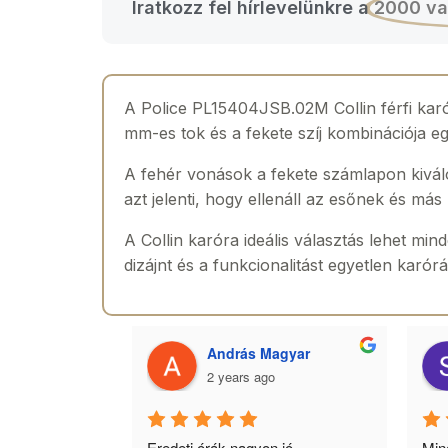
Iratkozz fel hírlevelünkre a
2000 va
A Police PL15404JSB.02M Collin férfi karór
mm-es tok és a fekete szíj kombinációja e
A fehér vonások a fekete számlapon kivál
azt jelenti, hogy ellenáll az esőnek és m
A Collin karóra ideális választás lehet min
dizájnt és a funkcionalitást egyetlen karór
 Toth
András Magyar
2 years ago
agyok 
Eredeti órák,nagyon jó 
Minő