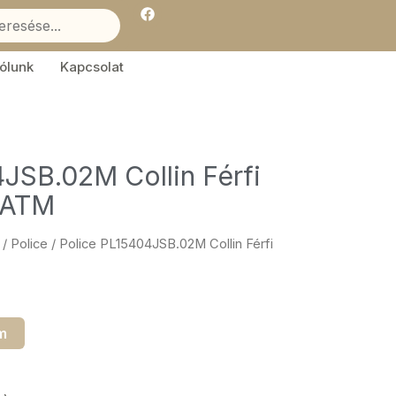
F
a
c
e
b
ólunk
Kapcsolat
o
o
k
JSB.02M Collin Férfi
3ATM
/
Police
/ Police PL15404JSB.02M Collin Férfi
m