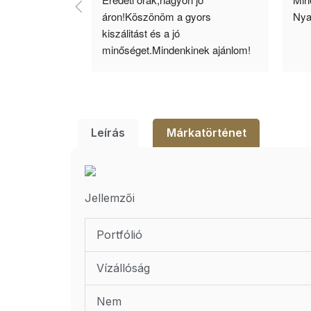
llítás, nagy 
áron!Köszönöm a gyors 
Nya
ató minőség. 5 
kiszálitást és a jó 
lésem.
minőséget.Mindenkinek ajánlom!
Leírás
Márkatörténet
Jellemzői
Portfólió
Vízállóság
Nem