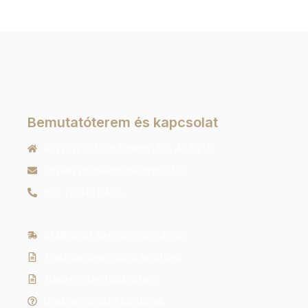
Bemutatóterem és kapcsolat
9022 Győr, Liszt Ferenc utca 40 1/213
ugyfelszolgalat@orachrono.hu
+36 70 410 6466
Szállítás és fizetési információk
Általános szerződési feltételek
Adatkezelési tájékoztató
Gyakran ismételt kérdések