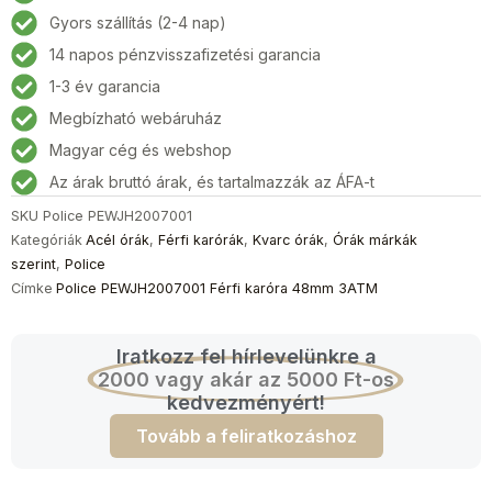
karóra
Gyors szállítás (2-4 nap)
48mm
14 napos pénzvisszafizetési garancia
3ATM
mennyiség
1-3 év garancia
Megbízható webáruház
Magyar cég és webshop
Az árak bruttó árak, és tartalmazzák az ÁFA-t
SKU
Police PEWJH2007001
Kategóriák
Acél órák
,
Férfi karórák
,
Kvarc órák
,
Órák márkák
szerint
,
Police
Címke
Police PEWJH2007001 Férfi karóra 48mm 3ATM
Iratkozz fel hírlevelünkre a
2000 vagy akár az 5000 Ft-os
kedvezményért!
Tovább a feliratkozáshoz