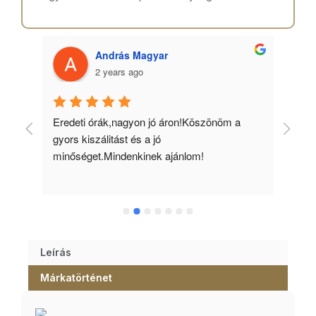
András Magyar
2 years ago
 
Eredeti órák,nagyon jó áron!Köszönöm a 
Min
gyors kiszálitást és a jó 
kös
minőséget.Mindenkinek ajánlom!
Leírás
Márkatörténet