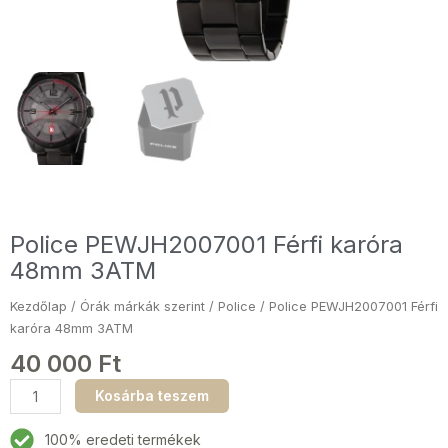
Police PEWJH2007001 Férfi karóra
48mm 3ATM
Kezdőlap
/
Órák márkák szerint
/
Police
/ Police PEWJH2007001 Férfi
karóra 48mm 3ATM
40 000
Ft
Police
Kosárba teszem
PEWJH2007001
Férfi
100% eredeti termékek