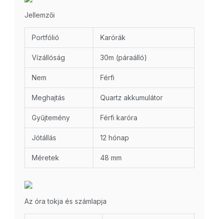
Jellemzői
Portfólió
Karórák
Vízállóság
30m (páraálló)
Nem
Férfi
Meghajtás
Quartz akkumulátor
Gyűjtemény
Férfi karóra
Jótállás
12 hónap
Méretek
48 mm
Az óra tokja és számlapja