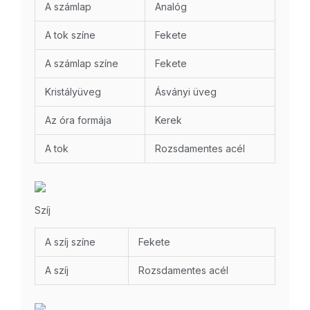
A számlap
Analóg
A tok színe
Fekete
A számlap színe
Fekete
Kristályüveg
Ásványi üveg
Az óra formája
Kerek
A tok
Rozsdamentes acél
Szíj
A szíj színe
Fekete
A szíj
Rozsdamentes acél