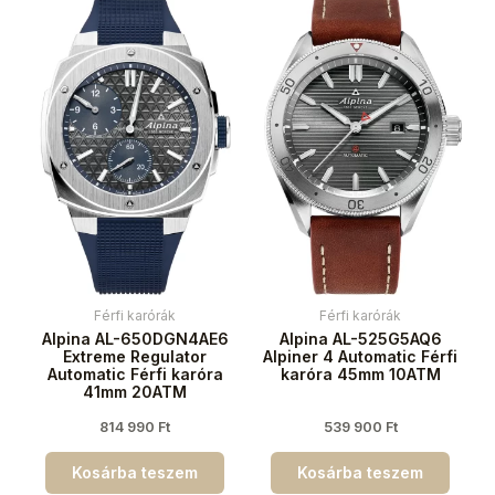
Férfi karórák
Férfi karórák
Alpina AL-650DGN4AE6
Alpina AL-525G5AQ6
Extreme Regulator
Alpiner 4 Automatic Férfi
Automatic Férfi karóra
karóra 45mm 10ATM
41mm 20ATM
814 990
Ft
539 900
Ft
Kosárba teszem
Kosárba teszem