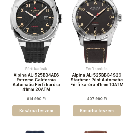
Férfi karórák
Férfi karórák
Alpina AL-525BB4AE6
Alpina AL-525BBG4S26
Extreme California
Startimer Pilot Automatic
Automatic Férfi karóra
Férfi karóra 41mm 10ATM
41mm 20ATM
614 990
Ft
407 990
Ft
Kosárba teszem
Kosárba teszem