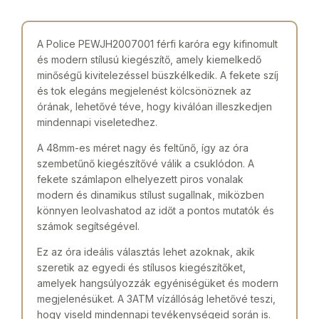
A Police PEWJH2007001 férfi karóra egy kifinomult
és modern stílusú kiegészítő, amely kiemelkedő
minőségű kivitelezéssel büszkélkedik. A fekete szíj
és tok elegáns megjelenést kölcsönöznek az
órának, lehetővé téve, hogy kiválóan illeszkedjen
mindennapi viseletedhez.
A 48mm-es méret nagy és feltűnő, így az óra
szembetűnő kiegészítővé válik a csuklódon. A
fekete számlapon elhelyezett piros vonalak
modern és dinamikus stílust sugallnak, miközben
könnyen leolvashatod az időt a pontos mutatók és
számok segítségével.
Ez az óra ideális választás lehet azoknak, akik
szeretik az egyedi és stílusos kiegészítőket,
amelyek hangsúlyozzák egyéniségüket és modern
megjelenésüket. A 3ATM vízállóság lehetővé teszi,
hogy viseld mindennapi tevékenységeid során is.