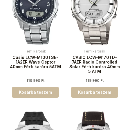
Férfi karórák
Férfi karórák
Casio LCW-M100TSE-
CASIO LCW-M170TD-
1A2ER Wave Ceptor
7AER Radio Controlled
40mm Férfi karóra 5ATM
Solar Férfi karóra 40mm
5 ATM
119 990
Ft
119 990
Ft
Kosárba teszem
Kosárba teszem