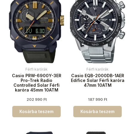
Férfi karórák
Férfi karórák
Casio PRW-6900Y-3ER
Casio EQB-2000DB-1AER
Pro-Trek Radio
Edifice Solar Férfi karóra
Controlled Solar Férfi
47mm 10ATM
karóra 45mm 10ATM
202 990
Ft
187 990
Ft
Kosárba teszem
Kosárba teszem