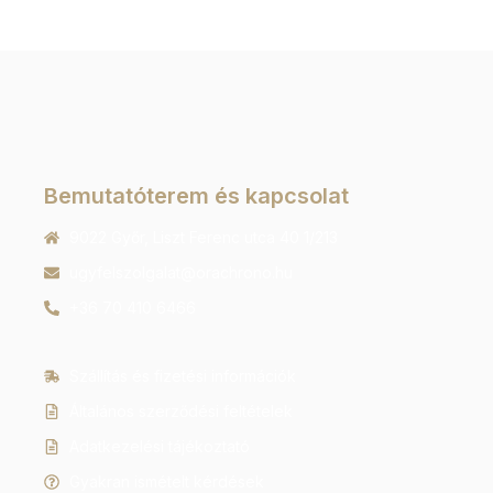
Bemutatóterem és kapcsolat
9022 Győr, Liszt Ferenc utca 40 1/213
ugyfelszolgalat@orachrono.hu
+36 70 410 6466
Szállítás és fizetési információk
Általános szerződési feltételek
Adatkezelési tájékoztató
Gyakran ismételt kérdések