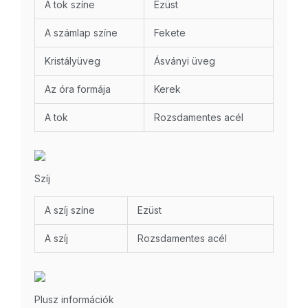
A tok színe
Ezüst
A számlap színe
Fekete
Kristályüveg
Ásványi üveg
Az óra formája
Kerek
A tok
Rozsdamentes acél
Szíj
A szíj színe
Ezüst
A szíj
Rozsdamentes acél
Plusz információk