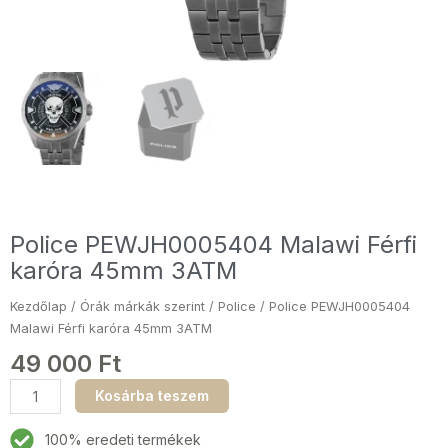
Police PEWJH0005404 Malawi Férfi
karóra 45mm 3ATM
Kezdőlap
/
Órák márkák szerint
/
Police
/ Police PEWJH0005404
Malawi Férfi karóra 45mm 3ATM
49 000
Ft
Police
Kosárba teszem
PEWJH0005404
Malawi
100% eredeti termékek