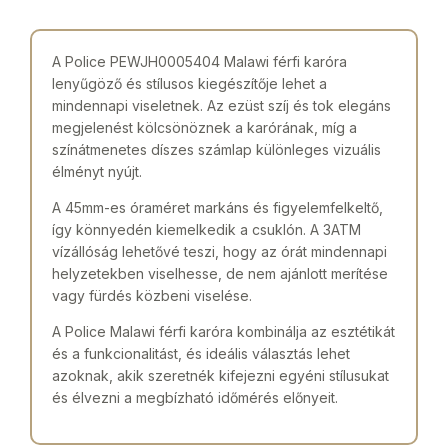
A Police PEWJH0005404 Malawi férfi karóra
lenyűgöző és stílusos kiegészítője lehet a
mindennapi viseletnek. Az ezüst szíj és tok elegáns
megjelenést kölcsönöznek a karórának, míg a
színátmenetes díszes számlap különleges vizuális
élményt nyújt.
A 45mm-es óraméret markáns és figyelemfelkeltő,
így könnyedén kiemelkedik a csuklón. A 3ATM
vízállóság lehetővé teszi, hogy az órát mindennapi
helyzetekben viselhesse, de nem ajánlott merítése
vagy fürdés közbeni viselése.
A Police Malawi férfi karóra kombinálja az esztétikát
és a funkcionalitást, és ideális választás lehet
azoknak, akik szeretnék kifejezni egyéni stílusukat
és élvezni a megbízható időmérés előnyeit.