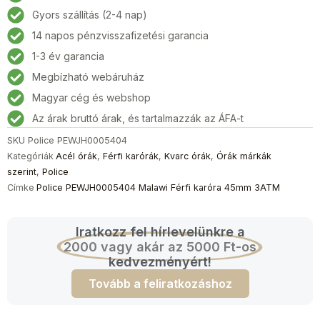
Férfi
Gyors szállítás (2-4 nap)
karóra
14 napos pénzvisszafizetési garancia
45mm
3ATM
1-3 év garancia
mennyiség
Megbízható webáruház
Magyar cég és webshop
Az árak bruttó árak, és tartalmazzák az ÁFA-t
SKU
Police PEWJH0005404
Kategóriák
Acél órák
,
Férfi karórák
,
Kvarc órák
,
Órák márkák
szerint
,
Police
Címke
Police PEWJH0005404 Malawi Férfi karóra 45mm 3ATM
Iratkozz fel hírlevelünkre a
2000 vagy akár az 5000 Ft-os
kedvezményért!
Tovább a feliratkozáshoz