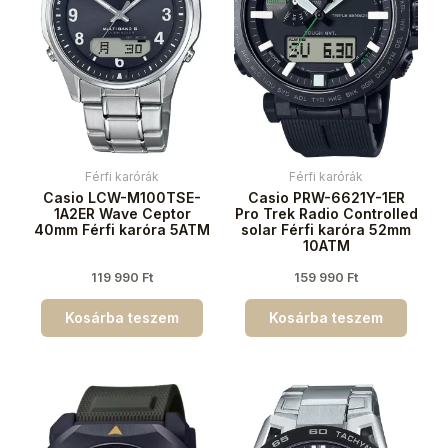
Férfi karórák
Férfi karórák
Casio LCW-M100TSE-
Casio PRW-6621Y-1ER
1A2ER Wave Ceptor
Pro Trek Radio Controlled
40mm Férfi karóra 5ATM
solar Férfi karóra 52mm
10ATM
119 990
Ft
159 990
Ft
Kosárba teszem
Kosárba teszem