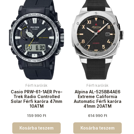
Férfi karórák
Férfi karórák
Casio PRW-61-1AER Pro-
Alpina AL-525BB4AE6
Trek Radio Controlled
Extreme California
Solar Férfi karóra 47mm
Automatic Férfi karóra
10ATM
41mm 20ATM
159 990
Ft
614 990
Ft
Kosárba teszem
Kosárba teszem