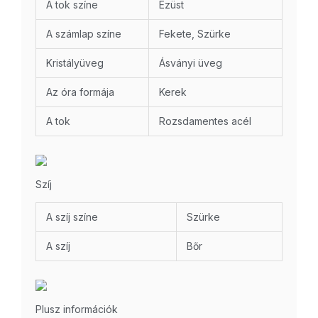
A tok színe
Ezüst
A számlap színe
Fekete, Szürke
Kristályüveg
Ásványi üveg
Az óra formája
Kerek
A tok
Rozsdamentes acél
Szíj
A szíj színe
Szürke
A szíj
Bőr
Plusz információk