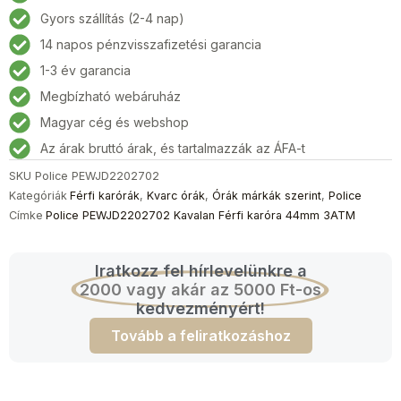
Férfi
Gyors szállítás (2-4 nap)
karóra
14 napos pénzvisszafizetési garancia
44mm
3ATM
1-3 év garancia
mennyiség
Megbízható webáruház
Magyar cég és webshop
Az árak bruttó árak, és tartalmazzák az ÁFA-t
SKU
Police PEWJD2202702
Kategóriák
Férfi karórák
,
Kvarc órák
,
Órák márkák szerint
,
Police
Címke
Police PEWJD2202702 Kavalan Férfi karóra 44mm 3ATM
Iratkozz fel hírlevelünkre a
2000 vagy akár az 5000 Ft-os
kedvezményért!
Tovább a feliratkozáshoz