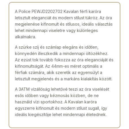
A Police PEWJD2202702 Kavalan férfi karóra
letisztult eleganciát és modern stílust tükröz. Az óra
megjelenése kifinomult és stílusos, ideális választás
lehet mindennapi viseletre vagy különleges
alkalmakra.
A szürke szíj és számlap elegáns és időtlen,
könnyedén illeszkedik a mindennapi öltözékhez.
Az ezüst tok tovább fokozza az óra eleganciáját és
kifinomultságát. Az 44mm-es méret optimális a
férfiak számára, akik szeretik az egyensúlyt a
letisztult megjelenés és a markáns kialakítás között.
A 3ATM vízállóság lehetővé teszi az óra viselését
esős időben vagy kézmosás közben, de ne
használd vízi sportokhoz. A Kavalan karóra
egyszerre kifinomult és modern stílust sugall, így
ideális kiegészítője lehet mindennapi életednek.