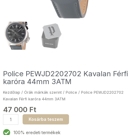
Police PEWJD2202702 Kavalan Férfi
karóra 44mm 3ATM
Kezdőlap
/
Órák márkák szerint
/
Police
/ Police PEWJD2202702
Kavalan Férfi karóra 44mm 3ATM
47 000
Ft
Police
Kosárba teszem
PEWJD2202702
Kavalan
100% eredeti termékek