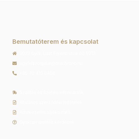
Bemutatóterem és kapcsolat
9022 Győr, Liszt Ferenc utca 40 1/213
ugyfelszolgalat@orachrono.hu
+36 70 410 6466
Szállítás és fizetési információk
Általános szerződési feltételek
Adatkezelési tájékoztató
Gyakran ismételt kérdések