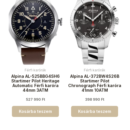
Férfi karórák
Férfi karórák
Alpina AL-525BBG4SH6
Alpina AL-372BW4S26B
Startimer Pilot Heritage
Startimer Pilot
Automatic Férfi karóra
Chronograph Férfi karóra
44mm 3ATM
41mm 10ATM
527 990
Ft
398 990
Ft
Kosárba teszem
Kosárba teszem