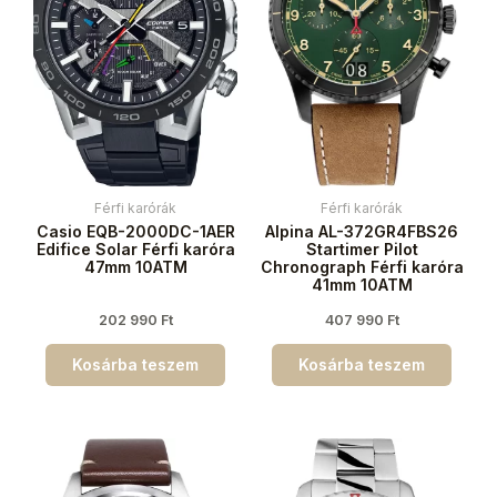
Férfi karórák
Férfi karórák
Casio EQB-2000DC-1AER
Alpina AL-372GR4FBS26
Edifice Solar Férfi karóra
Startimer Pilot
47mm 10ATM
Chronograph Férfi karóra
41mm 10ATM
202 990
Ft
407 990
Ft
Kosárba teszem
Kosárba teszem