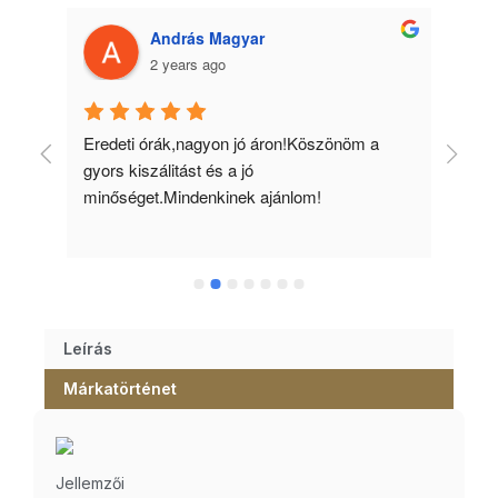
András Magyar
2 years ago
 
Eredeti órák,nagyon jó áron!Köszönöm a 
Min
gyors kiszálitást és a jó 
kös
minőséget.Mindenkinek ajánlom!
Leírás
Márkatörténet
Jellemzői