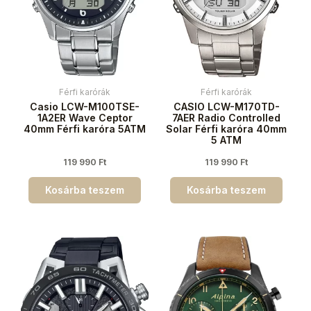
Férfi karórák
Férfi karórák
Casio LCW-M100TSE-
CASIO LCW-M170TD-
1A2ER Wave Ceptor
7AER Radio Controlled
40mm Férfi karóra 5ATM
Solar Férfi karóra 40mm
5 ATM
119 990
Ft
119 990
Ft
Kosárba teszem
Kosárba teszem