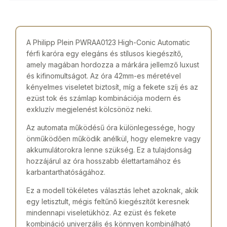
A Philipp Plein PWRAA0123 High-Conic Automatic
férfi karóra egy elegáns és stílusos kiegészítő,
amely magában hordozza a márkára jellemző luxust
és kifinomultságot. Az óra 42mm-es méretével
kényelmes viseletet biztosít, míg a fekete szíj és az
ezüst tok és számlap kombinációja modern és
exkluzív megjelenést kölcsönöz neki.
Az automata működésű óra különlegessége, hogy
önműködően működik anélkül, hogy elemekre vagy
akkumulátorokra lenne szükség. Ez a tulajdonság
hozzájárul az óra hosszabb élettartamához és
karbantarthatóságához.
Ez a modell tökéletes választás lehet azoknak, akik
egy letisztult, mégis feltűnő kiegészítőt keresnek
mindennapi viseletükhöz. Az ezüst és fekete
kombináció univerzális és könnyen kombinálható