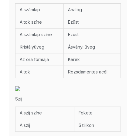
A számlap
Analóg
A tok színe
Ezüst
A számlap színe
Ezüst
Kristályüveg
Ásványi üveg
Az óra formája
Kerek
A tok
Rozsdamentes acél
Szíj
A szíj színe
Fekete
A szíj
Szilikon