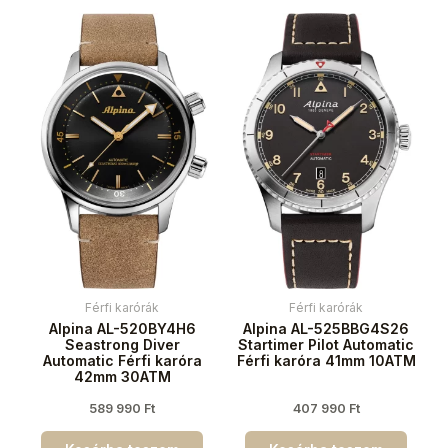
Férfi karórák
Férfi karórák
Alpina AL-520BY4H6
Alpina AL-525BBG4S26
Seastrong Diver
Startimer Pilot Automatic
Automatic Férfi karóra
Férfi karóra 41mm 10ATM
42mm 30ATM
589 990
Ft
407 990
Ft