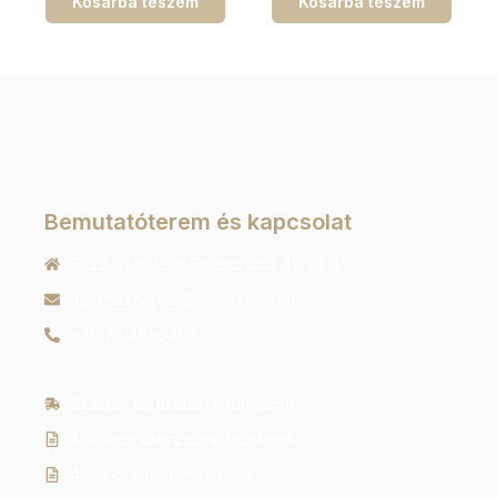
Kosárba teszem
Kosárba teszem
Bemutatóterem és kapcsolat
9022 Győr, Liszt Ferenc utca 40 1/213
ugyfelszolgalat@orachrono.hu
+36 70 410 6466
Szállítás és fizetési információk
Általános szerződési feltételek
Adatkezelési tájékoztató