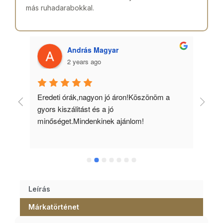
más ruhadarabokkal.
András Magyar
2 years ago
 
Eredeti órák,nagyon jó áron!Köszönöm a 
Min
gyors kiszálitást és a jó 
kös
minőséget.Mindenkinek ajánlom!
Leírás
Márkatörténet