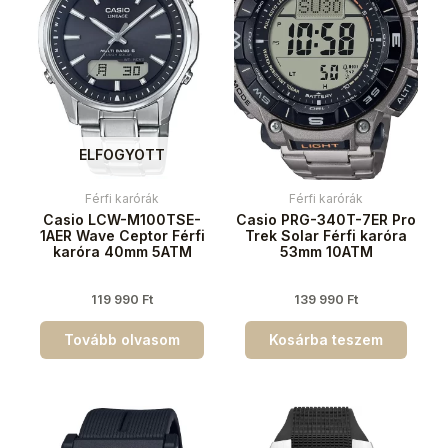
ELFOGYOTT
Férfi karórák
Férfi karórák
Casio LCW-M100TSE-
Casio PRG-340T-7ER Pro
1AER Wave Ceptor Férfi
Trek Solar Férfi karóra
karóra 40mm 5ATM
53mm 10ATM
119 990
Ft
139 990
Ft
Tovább olvasom
Kosárba teszem