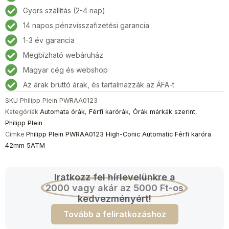
High-
Gyors szállítás (2-4 nap)
Conic
14 napos pénzvisszafizetési garancia
Automatic
Férfi
1-3 év garancia
karóra
Megbízható webáruház
42mm
Magyar cég és webshop
5ATM
mennyiség
Az árak bruttó árak, és tartalmazzák az ÁFA-t
SKU
Philipp Plein PWRAA0123
Kategóriák
Automata órák
,
Férfi karórák
,
Órák márkák szerint
,
Philipp Plein
Címke
Philipp Plein PWRAA0123 High-Conic Automatic Férfi karóra
42mm 5ATM
Iratkozz fel hírlevelünkre a
2000 vagy akár az 5000 Ft-os
kedvezményért!
Tovább a feliratkozáshoz