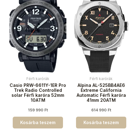
Férfi karórák
Férfi karórák
Casio PRW-6611Y-1ER Pro
Alpina AL-525BB4AE6
Trek Radio Controlled
Extreme California
solar Férfi karóra 52mm
Automatic Férfi karóra
10ATM
41mm 20ATM
159 990
Ft
614 990
Ft
Kosárba teszem
Kosárba teszem