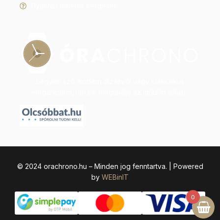
Gyakran ismételt kérdések
Legyen szó modern dizájnról vagy klasszikus
eleganciáról, nálunk megtalálja az időtálló stílust.
© 2024 orachrono.hu – Minden jog fenntartva. | Powered
by
WEBinIT
0