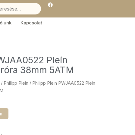
F
a
c
e
b
ólunk
Kapcsolat
o
o
k
PWJAA0522 Plein
aróra 38mm 5ATM
/
Philipp Plein
/ Philipp Plein PWJAA0522 Plein
TM
m