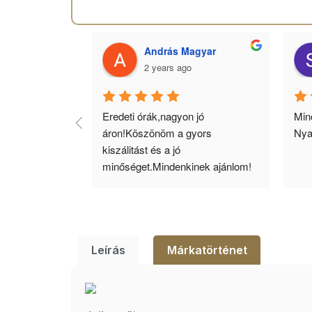
 Toth
András Magyar
2 years ago
agyok 
Eredeti órák,nagyon jó 
Minő
llítás, nagy 
áron!Köszönöm a gyors 
Nya
ató minőség. 5 
kiszálitást és a jó 
lésem.
minőséget.Mindenkinek ajánlom!
Leírás
Márkatörténet