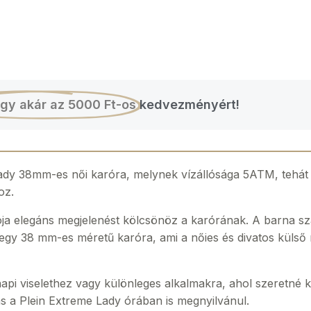
gy akár az 5000 Ft-os
kedvezményért!
dy 38mm-es női karóra, melynek vízállósága 5ATM, tehát e
oz.
ója elegáns megjelenést kölcsönöz a karórának. A barna sz
y egy 38 mm-es méretű karóra, ami a nőies és divatos külső 
api viselethez vagy különleges alkalmakra, ahol szeretné kie
ás a Plein Extreme Lady órában is megnyilvánul.