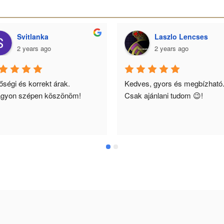
Svitlanka
Laszlo Lencses
2 years ago
2 years ago
ségi és korrekt árak. 
Kedves, gyors és megbízható.
gyon szépen köszönöm!
Csak ajánlani tudom 😉!