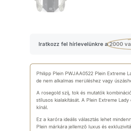
Iratkozz fel hírlevelünkre a
2000 va
Philipp Plein PWJAA0522 Plein Extreme La
de nem alkalmas merüléshez vagy úszásh
A rosegold szíj, tok és mutatók kombináci
stílusos kialakítását. A Plein Extreme Lad
kínál.
Ez a karóra ideális választás lehet mindenn
Plein márkára jellemző luxus és exkluzivit