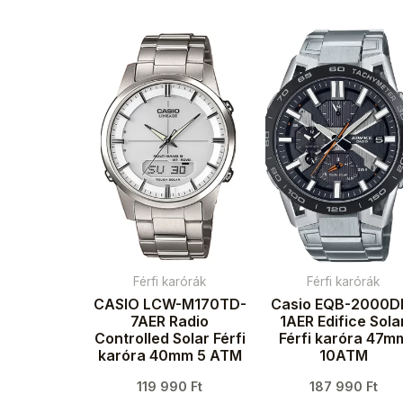
Férfi karórák
Férfi karórák
CASIO LCW-M170TD-
Casio EQB-2000D
7AER Radio
1AER Edifice Sola
Controlled Solar Férfi
Férfi karóra 47m
karóra 40mm 5 ATM
10ATM
119 990
Ft
187 990
Ft