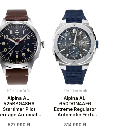
Férfi karórák
Férfi karórák
Alpina AL-
Alpina AL-
525BBG4SH6
650DGN4AE6
Startimer Pilot
Extreme Regulator
eritage Automatic
Automatic Férfi
Férfi karóra 44mm
karóra 41mm 20ATM
527 990
Ft
814 990
Ft
3ATM