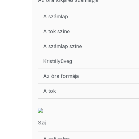
A számlap
A tok színe
A számlap színe
Kristályüveg
Az óra formája
A tok
Szíj
A szíj színe