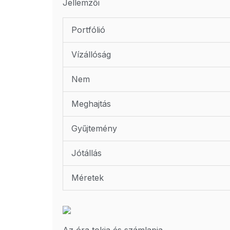
Jellemzői
Portfólió
Vízállóság
Nem
Meghajtás
Gyűjtemény
Jótállás
Méretek
Az óra tokja és számlapja