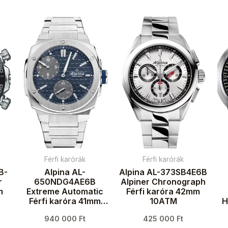
Férfi karórák
Férfi karórák
B-
Alpina AL-
Alpina AL-373SB4E6B
r
650NDG4AE6B
Alpiner Chronograph
m
Extreme Automatic
Férfi karóra 42mm
Férfi karóra 41mm
10ATM
H
20ATM
940 000
Ft
425 000
Ft