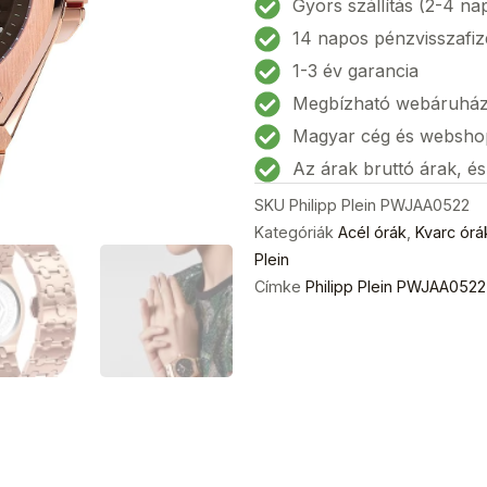
Gyors szállítás (2-4 na
Extreme
14 napos pénzvisszafiz
Női
1-3 év garancia
karóra
Megbízható webáruhá
38mm
5ATM
Magyar cég és websho
mennyiség
Az árak bruttó árak, é
SKU
Philipp Plein PWJAA0522
Kategóriák
Acél órák
,
Kvarc órá
Plein
Címke
Philipp Plein PWJAA052