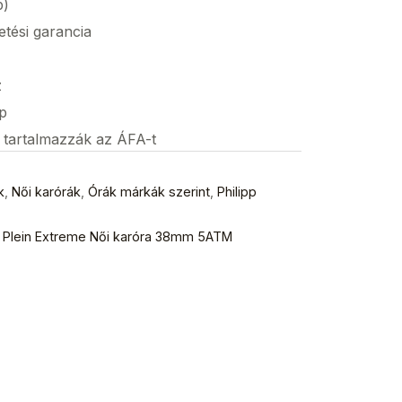
p)
etési garancia
z
p
s tartalmazzák az ÁFA-t
k
,
Női karórák
,
Órák márkák szerint
,
Philipp
2 Plein Extreme Női karóra 38mm 5ATM