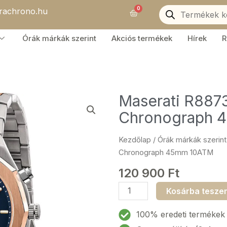
Products
0
orachrono.hu
search
Kosár
Órák márkák szerint
Akciós termékek
Hírek
R
Maserati R887
Chronograph 
Kezdőlap
/
Órák márkák szerint
Chronograph 45mm 10ATM
120 900
Ft
Maserati
Kosárba tesze
R8873642002
Stile
100% eredeti termékek
Chronograph