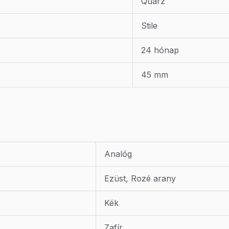
Quarz
Stile
24 hónap
45 mm
Analóg
Ezüst, Rozé arany
Kék
Zafír