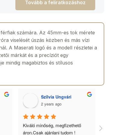
Tovább a feliratkozáshoz
 férfiak számára. Az 45mm-es tok mérete
róra viselését úszás közben és más vízi
ál. A Maserati logó és a modell részletei a
etői márkát és a precíziót egy
je mindig magabiztos és stílusos
Szilvia Ungvári
Lórá
2 years ago
2 yea
 
Kiváló minőség, megfizethető 
Az óra a férfia
áron.Csak ajánlani tudom !
ékszere, ebből 