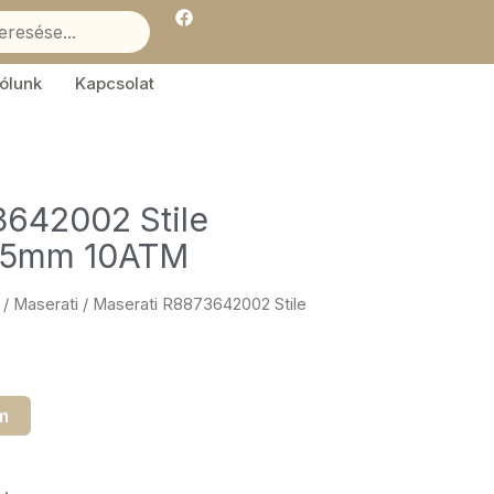
F
a
c
e
b
ólunk
Kapcsolat
o
o
k
3642002 Stile
45mm 10ATM
/
Maserati
/ Maserati R8873642002 Stile
m