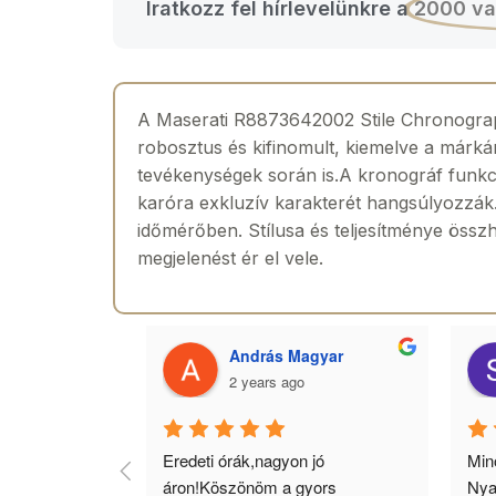
Iratkozz fel hírlevelünkre a
2000 va
A Maserati R8873642002 Stile Chronograp
robosztus és kifinomult, kiemelve a márkár
tevékenységek során is.A kronográf funkció
karóra exkluzív karakterét hangsúlyozzák. 
időmérőben. Stílusa és teljesítménye összh
megjelenést ér el vele.
 Toth
András Magyar
2 years ago
agyok 
Eredeti órák,nagyon jó 
Minő
llítás, nagy 
áron!Köszönöm a gyors 
Nya