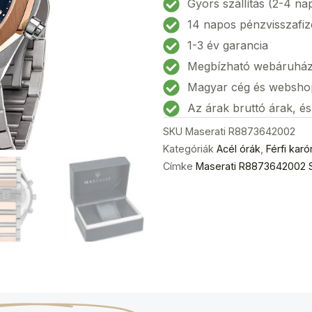
Gyors szállítás (2-4 na
45mm
14 napos pénzvisszafiz
10ATM
1-3 év garancia
mennyiség
Megbízható webáruhá
Magyar cég és websho
Az árak bruttó árak, é
SKU
Maserati R8873642002
Kategóriák
Acél órák
,
Férfi karó
Címke
Maserati R8873642002 