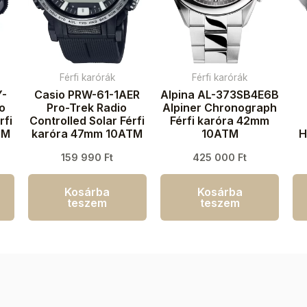
Férfi karórák
Férfi karórák
Y-
Casio PRW-61-1AER
Alpina AL-373SB4E6B
io
Pro-Trek Radio
Alpiner Chronograph
rfi
Controlled Solar Férfi
Férfi karóra 42mm
TM
karóra 47mm 10ATM
10ATM
H
159 990
Ft
425 000
Ft
Kosárba
Kosárba
teszem
teszem