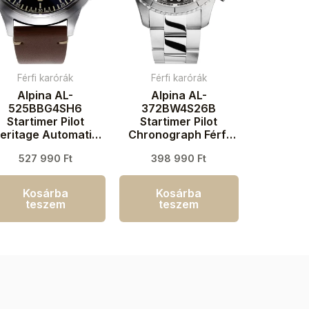
Férfi karórák
Férfi karórák
Alpina AL-
Alpina AL-
525BBG4SH6
372BW4S26B
Startimer Pilot
Startimer Pilot
eritage Automatic
Chronograph Férfi
Férfi karóra 44mm
karóra 41mm 10ATM
527 990
Ft
398 990
Ft
3ATM
Kosárba
Kosárba
teszem
teszem