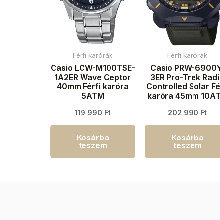
Férfi karórák
Férfi karórák
Casio LCW-M100TSE-
Casio PRW-6900
1A2ER Wave Ceptor
3ER Pro-Trek Rad
40mm Férfi karóra
Controlled Solar Fé
5ATM
karóra 45mm 10A
119 990
Ft
202 990
Ft
Kosárba
Kosárba
teszem
teszem