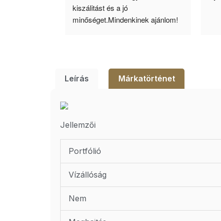
ató minőség. 5 
kiszálitást és a jó 
lésem.
minőséget.Mindenkinek ajánlom!
Leírás
Márkatörténet
Jellemzői
Portfólió
Vízállóság
Nem