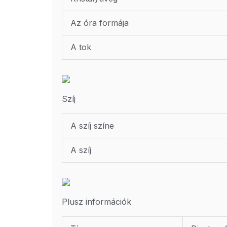
Az óra formája
A tok
Szíj
A szíj színe
A szíj
Plusz információk