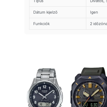
Típus
Divatos,
Dátum kijelző
Igen
Funkciók
2 időzón