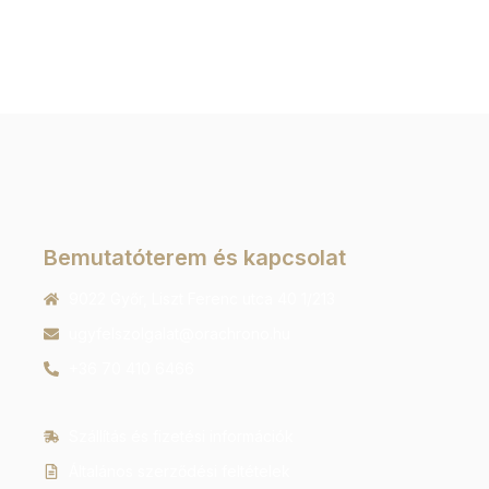
Bemutatóterem és kapcsolat
9022 Győr, Liszt Ferenc utca 40 1/213
ugyfelszolgalat@orachrono.hu
+36 70 410 6466
Szállítás és fizetési információk
Általános szerződési feltételek