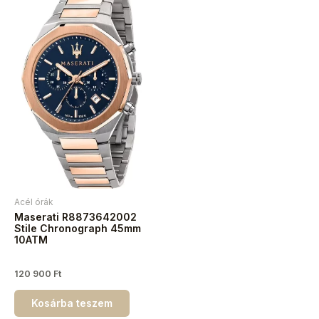
Acél órák
Maserati R8873642002
Stile Chronograph 45mm
10ATM
120 900
Ft
Kosárba teszem