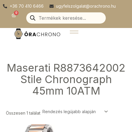
Skip
+36 70 410 6466
ugyfelszolgalat@orachrono.hu
to
Products
0
Kosár
search
content
Maserati R8873642002
Stile Chronograph
45mm 10ATM
Összesen 1 találat