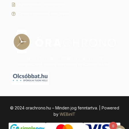
Adatkezelési tájékoztató
Gyakran ismételt kérdések
Legyen szó modern dizájnról vagy klasszikus
eleganciáról, nálunk megtalálja az időtálló stílust.
© 2024 orachrono.hu – Minden jog fenntartva. | Powered
by
WEBinIT
0