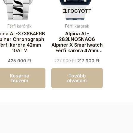
ELFOGYOTT
Férfi karórák
Férfi karórák
pina AL-373SB4E6B
Alpina AL-
lpiner Chronograph
283LNO5NAQ6
Férfi karóra 42mm
Alpiner X Smartwatch
10ATM
Férfi karóra 47mm
10ATM
425 000
Ft
227 900
Ft
217 900
Ft
Kosárba
Tovább
teszem
olvasom