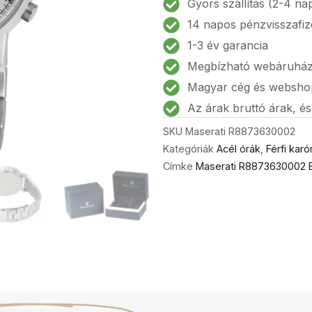
Gyors szállítás (2-4 na
Férfi
14 napos pénzvisszafiz
karóra
1-3 év garancia
42mm
Megbízható webáruhá
5ATM
mennyiség
Magyar cég és websho
Az árak bruttó árak, é
SKU
Maserati R8873630002
Kategóriák
Acél órák
,
Férfi karó
Címke
Maserati R8873630002 E