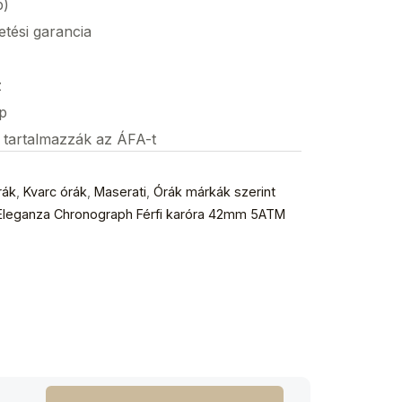
p)
etési garancia
z
p
s tartalmazzák az ÁFA-t
rák
,
Kvarc órák
,
Maserati
,
Órák márkák szerint
leganza Chronograph Férfi karóra 42mm 5ATM