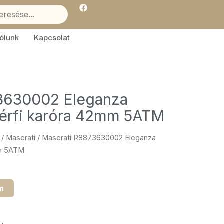
F
a
c
e
b
ólunk
Kapcsolat
o
o
k
3630002 Eleganza
érfi karóra 42mm 5ATM
/
Maserati
/ Maserati R8873630002 Eleganza
mm 5ATM
m