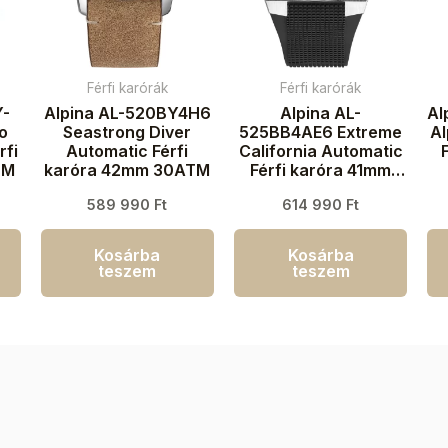
Férfi karórák
Férfi karórák
Y-
Alpina AL-520BY4H6
Alpina AL-
Al
io
Seastrong Diver
525BB4AE6 Extreme
A
rfi
Automatic Férfi
California Automatic
TM
karóra 42mm 30ATM
Férfi karóra 41mm
20ATM
589 990
Ft
614 990
Ft
Kosárba
Kosárba
teszem
teszem