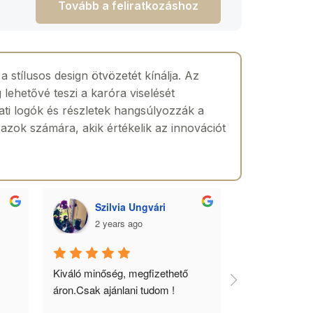
Tovább a feliratkozáshoz
tílusos design ötvözetét kínálja. Az
lehetővé teszi a karóra viselését
ati logók és részletek hangsúlyozzák a
 azok számára, akik értékelik az innovációt
Szilvia Ungvári
Lórá
2 years ago
2 yea
 
Kiváló minőség, megfizethető 
Az óra a férfia
áron.Csak ajánlani tudom !
ékszere, ebből 
óráimat mindig 