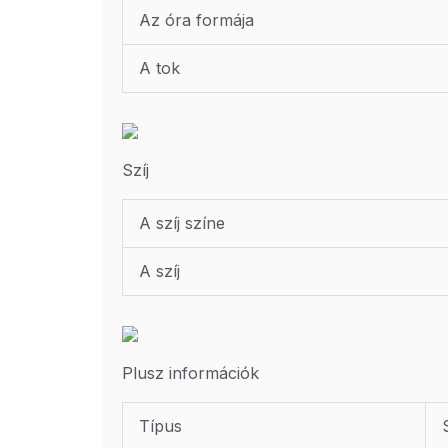
Az óra formája
A tok
Szíj
A szíj színe
A szíj
Plusz információk
Típus