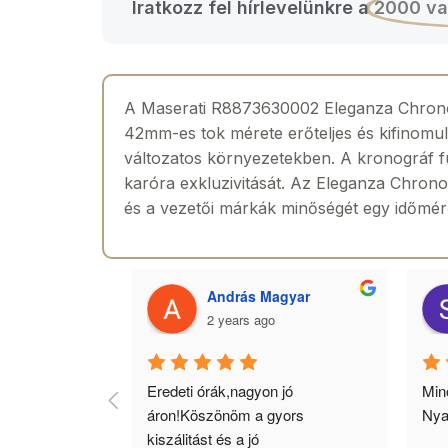
Iratkozz fel hírlevelünkre a
2000 va
A Maserati R8873630002 Eleganza Chronog
42mm-es tok mérete erőteljes és kifinomul
változatos környezetekben. A kronográf fu
karóra exkluzivitását. Az Eleganza Chronog
és a vezetői márkák minőségét egy időmér
 Toth
András Magyar
2 years ago
agyok 
Eredeti órák,nagyon jó 
Minő
llítás, nagy 
áron!Köszönöm a gyors 
Nya
ató minőség. 5 
kiszálitást és a jó 