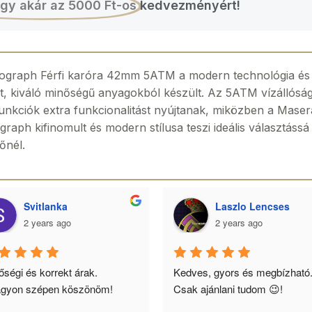
gy akár az 5000 Ft-os
kedvezményért!
raph Férfi karóra 42mm 5ATM a modern technológia és a s
t, kiváló minőségű anyagokból készült. Az 5ATM vízállóság 
nkciók extra funkcionalitást nyújtanak, miközben a Maser
raph kifinomult és modern stílusa teszi ideális választássá
őnél.
Svitlanka
Laszlo Lencses
2 years ago
2 years ago
ségi és korrekt árak. 
Kedves, gyors és megbízható.
gyon szépen köszönöm!
Csak ajánlani tudom 😉!