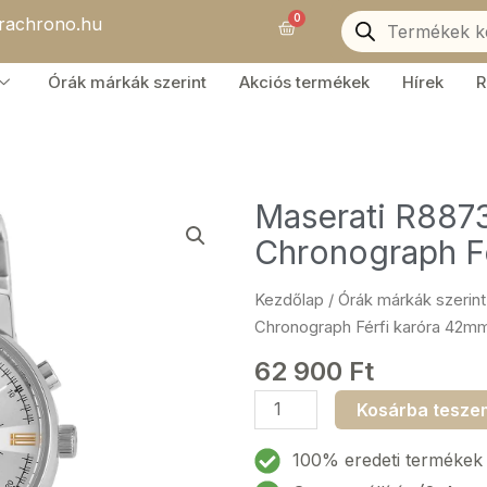
Products
0
orachrono.hu
search
Kosár
Órák márkák szerint
Akciós termékek
Hírek
R
Maserati R887
Chronograph F
Kezdőlap
/
Órák márkák szerint
Chronograph Férfi karóra 42
62 900
Ft
Maserati
Kosárba tesze
R8873630002
Eleganza
100% eredeti termékek
Chronograph