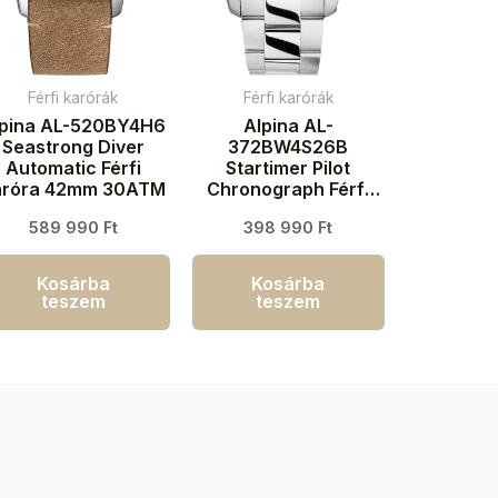
Férfi karórák
Férfi karórák
lpina AL-520BY4H6
Alpina AL-
Seastrong Diver
372BW4S26B
Automatic Férfi
Startimer Pilot
aróra 42mm 30ATM
Chronograph Férfi
karóra 41mm 10ATM
589 990
Ft
398 990
Ft
Kosárba
Kosárba
teszem
teszem