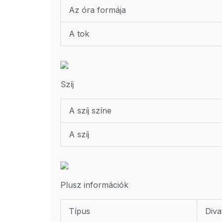
Az óra formája
A tok
Szíj
A szíj színe
A szíj
Plusz információk
Típus
Diva