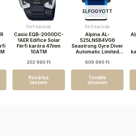
ELFOGYOTT
Férfi karórák
Férfi karórák
ER
Casio EQB-2000DC-
Alpina AL-
A
1AER Edifice Solar
525LNSB4VG6
rfi
Férfi karóra 47mm
Seastrong Gyre Diver
TM
10ATM
Automatic Limited
k
Edition Férfi karóra
202 990
Ft
609 990
Ft
44mm 30ATM
Kosárba
Tovább
teszem
olvasom