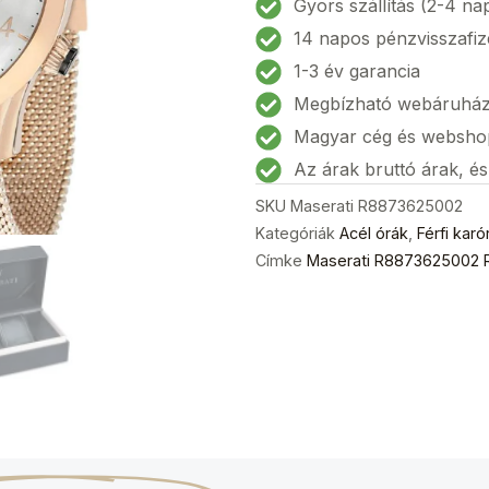
Gyors szállítás (2-4 na
Férfi
14 napos pénzvisszafiz
karóra
1-3 év garancia
42mm
Megbízható webáruhá
5ATM
mennyiség
Magyar cég és websho
Az árak bruttó árak, é
SKU
Maserati R8873625002
Kategóriák
Acél órák
,
Férfi karó
Címke
Maserati R8873625002 R