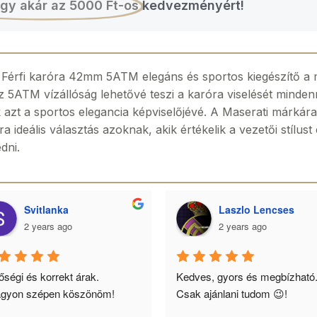
gy akár az 5000 Ft-os
kedvezményért!
érfi karóra 42mm 5ATM elegáns és sportos kiegészítő a 
z 5ATM vízállóság lehetővé teszi a karóra viselését minden
ik azt a sportos elegancia képviselőjévé. A Maserati márkára
a ideális választás azoknak, akik értékelik a vezetői stílus
dni.
Svitlanka
Laszlo Lencses
2 years ago
2 years ago
ségi és korrekt árak. 
Kedves, gyors és megbízható.
gyon szépen köszönöm!
Csak ajánlani tudom 😉!