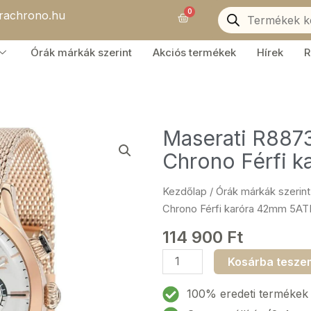
Products
0
orachrono.hu
search
Kosár
Órák márkák szerint
Akciós termékek
Hírek
R
Maserati R887
Chrono Férfi 
Kezdőlap
/
Órák márkák szerint
Chrono Férfi karóra 42mm 5A
114 900
Ft
Maserati
Kosárba tesze
R8873625002
Ricordo
100% eredeti termékek
Chrono