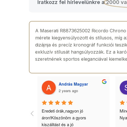
Iratkozz fel hírlevelünkre a
2000 va
A Maserati R8873625002 Ricordo Chrono F
mérete kiegyensúlyozott és stílusos, míg a
dizájnja és precíz kronográf funkciói tesz
exkluzív stílusát hangsúlyozzák. Ez a karór
szeretnének sportos eleganciával kiemelke
 Toth
András Magyar
2 years ago
agyok 
Eredeti órák,nagyon jó 
Minő
llítás, nagy 
áron!Köszönöm a gyors 
Nya
ató minőség. 5 
kiszálitást és a jó 