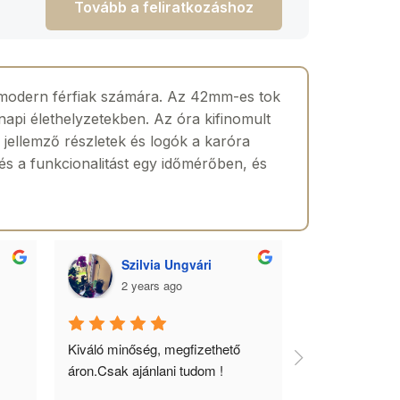
Tovább a feliratkozáshoz
modern férfiak számára. Az 42mm-es tok
napi élethelyzetekben. Az óra kifinomult
 jellemző részletek és logók a karóra
t és a funkcionalitást egy időmérőben, és
Szilvia Ungvári
Lórá
2 years ago
2 yea
 
Kiváló minőség, megfizethető 
Az óra a férfia
áron.Csak ajánlani tudom !
ékszere, ebből 
óráimat mindig 