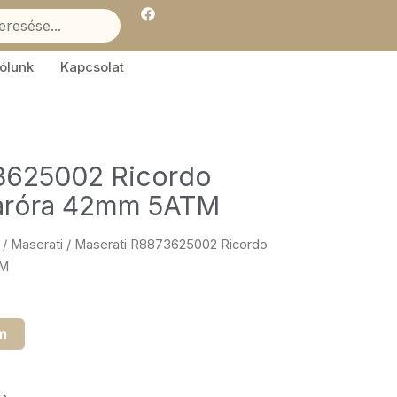
F
a
c
e
b
ólunk
Kapcsolat
o
o
k
3625002 Ricordo
karóra 42mm 5ATM
/
Maserati
/ Maserati R8873625002 Ricordo
TM
m