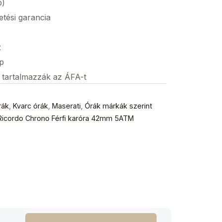
p)
etési garancia
z
p
s tartalmazzák az ÁFA-t
rák
,
Kvarc órák
,
Maserati
,
Órák márkák szerint
icordo Chrono Férfi karóra 42mm 5ATM