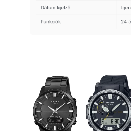
Dátum kijelző
Igen
Funkciók
24 ó