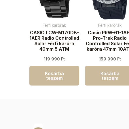
Férfi karórák
Férfi karórák
CASIO LCW-M170DB-
Casio PRW-61-1A
1AER Radio Controlled
Pro-Trek Radio
Solar Férfi karóra
Controlled Solar Fé
40mm 5 ATM
karóra 47mm 10A
119 990
Ft
159 990
Ft
Kosárba
Kosárba
teszem
teszem