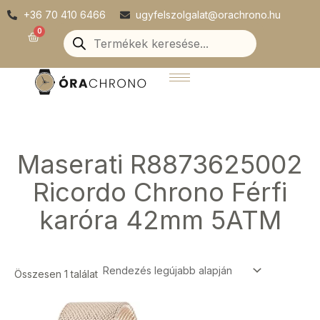
Skip
+36 70 410 6466
ugyfelszolgalat@orachrono.hu
to
Products
0
Kosár
search
content
Maserati R8873625002
Ricordo Chrono Férfi
karóra 42mm 5ATM
Összesen 1 találat