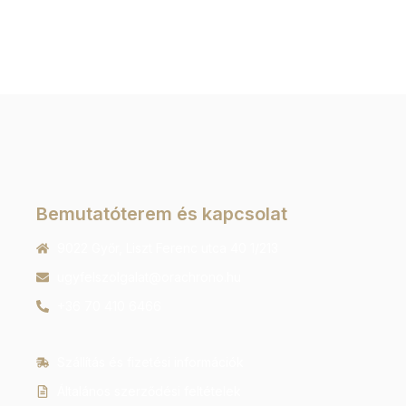
Bemutatóterem és kapcsolat
9022 Győr, Liszt Ferenc utca 40 1/213
ugyfelszolgalat@orachrono.hu
+36 70 410 6466
Szállítás és fizetési információk
Általános szerződési feltételek