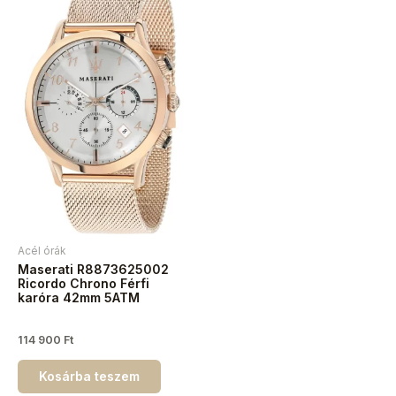
Acél órák
Maserati R8873625002
Ricordo Chrono Férfi
karóra 42mm 5ATM
114 900
Ft
Kosárba teszem