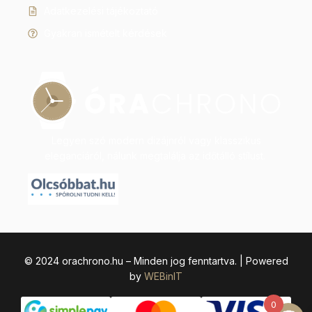
Adatkezelési tájékoztató
Gyakran ismételt kérdések
Legyen szó modern dizájnról vagy klasszikus
eleganciáról, nálunk megtalálja az időtálló stílust.
© 2024 orachrono.hu – Minden jog fenntartva. | Powered
by
WEBinIT
0