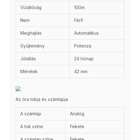
Vízállóság
100m
Nem
Férfi
Meghajtás
Automatikus
Gyűjtemény
Potenza
Jótállás
24 hónap
Méretek
42 mm
Az óra tokja és számlapja
A számlap
Analóg
A tok színe
Fekete
A számlap színe
Fekete