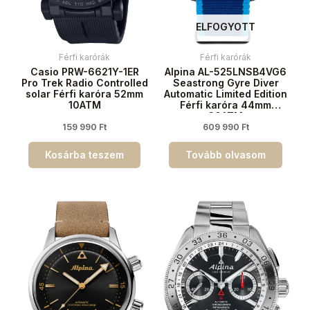
ELFOGYOTT
Férfi karórák
Férfi karórák
Casio PRW-6621Y-1ER
Alpina AL-525LNSB4VG6
Pro Trek Radio Controlled
Seastrong Gyre Diver
solar Férfi karóra 52mm
Automatic Limited Edition
10ATM
Férfi karóra 44mm
30ATM
159 990
Ft
609 990
Ft
Kosárba teszem
Tovább olvasom