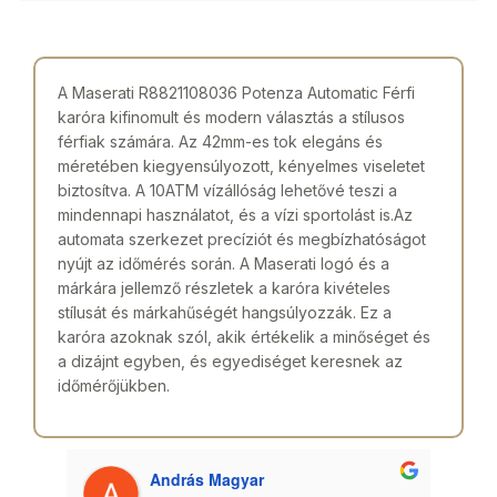
A Maserati R8821108036 Potenza Automatic Férfi
karóra kifinomult és modern választás a stílusos
férfiak számára. Az 42mm-es tok elegáns és
méretében kiegyensúlyozott, kényelmes viseletet
biztosítva. A 10ATM vízállóság lehetővé teszi a
mindennapi használatot, és a vízi sportolást is.Az
automata szerkezet precíziót és megbízhatóságot
nyújt az időmérés során. A Maserati logó és a
márkára jellemző részletek a karóra kivételes
stílusát és márkahűségét hangsúlyozzák. Ez a
karóra azoknak szól, akik értékelik a minőséget és
a dizájnt egyben, és egyediséget keresnek az
időmérőjükben.
András Magyar