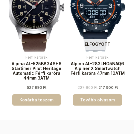
ELFOGYOTT
Férfi karórák
Férfi karórák
Alpina AL-525BBG4SH6
Alpina AL-283LNO5NAQ6
Startimer Pilot Heritage
Alpiner X Smartwatch
Automatic Férfi karóra
Férfi karóra 47mm 10ATM
44mm 3ATM
527 990
Ft
227 900
Ft
217 900
Ft
Kosárba teszem
Tovább olvasom