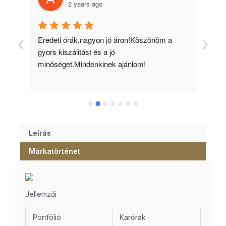
2 years ago
 
Eredeti órák,nagyon jó áron!Köszönöm a 
Min
gyors kiszálitást és a jó 
kös
minőséget.Mindenkinek ajánlom!
Leírás
Márkatörténet
Jellemzői
Portfólió
Karórák