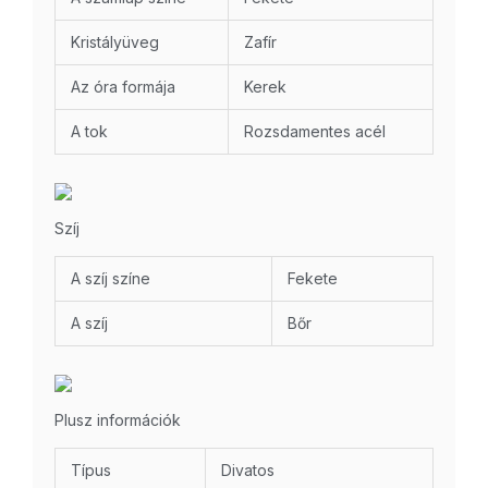
Kristályüveg
Zafír
Az óra formája
Kerek
A tok
Rozsdamentes acél
Szíj
A szíj színe
Fekete
A szíj
Bőr
Plusz információk
Típus
Divatos