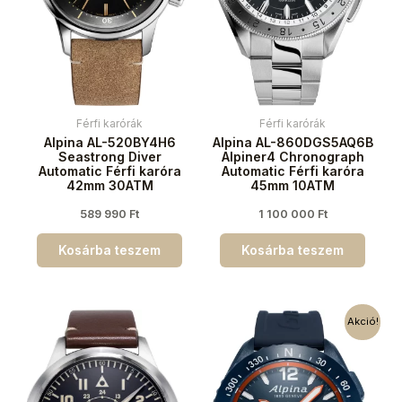
Férfi karórák
Férfi karórák
Alpina AL-520BY4H6
Alpina AL-860DGS5AQ6B
Seastrong Diver
Alpiner4 Chronograph
Automatic Férfi karóra
Automatic Férfi karóra
42mm 30ATM
45mm 10ATM
589 990
Ft
1 100 000
Ft
Kosárba teszem
Kosárba teszem
Akció!