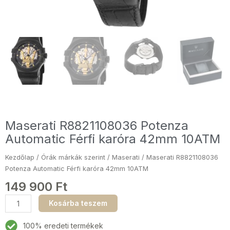
Maserati R8821108036 Potenza
Automatic Férfi karóra 42mm 10ATM
Kezdőlap
/
Órák márkák szerint
/
Maserati
/ Maserati R8821108036
Potenza Automatic Férfi karóra 42mm 10ATM
149 900
Ft
Maserati
Kosárba teszem
R8821108036
Potenza
100% eredeti termékek