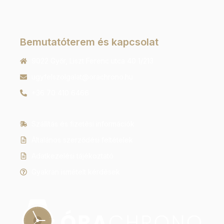
Bemutatóterem és kapcsolat
9022 Győr, Liszt Ferenc utca 40 1/213
ugyfelszolgalat@orachrono.hu
+36 70 410 6466
Szállítás és fizetési információk
Általános szerződési feltételek
Adatkezelési tájékoztató
Gyakran ismételt kérdések