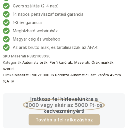
Automatic
Gyors szállítás (2-4 nap)
Férfi
14 napos pénzvisszafizetési garancia
karóra
42mm
1-3 év garancia
10ATM
Megbízható webáruház
mennyiség
Magyar cég és webshop
Az árak bruttó árak, és tartalmazzák az ÁFA-t
SKU
Maserati R8821108036
Kategóriák
Automata órák
,
Férfi karórák
,
Maserati
,
Órák márkák
szerint
Címke
Maserati R8821108036 Potenza Automatic Férfi karóra 42mm
10ATM
Iratkozz fel hírlevelünkre a
2000 vagy akár az 5000 Ft-os
kedvezményért!
Tovább a feliratkozáshoz