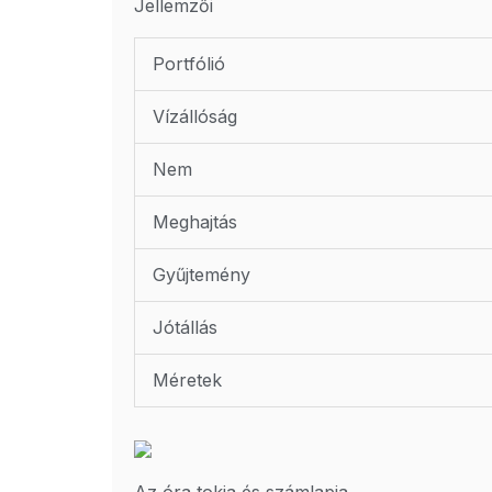
Jellemzői
Portfólió
Vízállóság
Nem
Meghajtás
Gyűjtemény
Jótállás
Méretek
Az óra tokja és számlapja