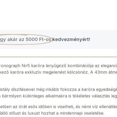
gy akár az 5000 Ft-os
kedvezményért!
onograph férfi karóra lenyűgöző kombinációja az eleganciá
delkező karóra exkluzív megjelenést kölcsönöz. A 43mm átmér
istály díszítéseivel még inkább fokozza a karóra egyediségé
 bármilyen különleges alkalmakra is tökéletes választás le
en az órát esős időben is viselheti, és némi víz ellenállás
álló stílust és luxust hozhat a mindennapi viseletébe.