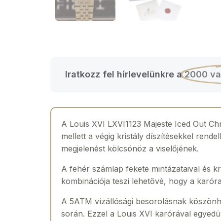
Iratkozz fel hírlevelünkre a
2000 va
A Louis XVI LXVI1123 Majeste Iced Out Chr
mellett a végig kristály díszítésekkel ren
megjelenést kölcsönöz a viselőjének.
A fehér számlap fekete mintázataival és kr
kombinációja teszi lehetővé, hogy a karóra
A 5ATM vízállósági besorolásnak köszönhető
során. Ezzel a Louis XVI karórával egyedül