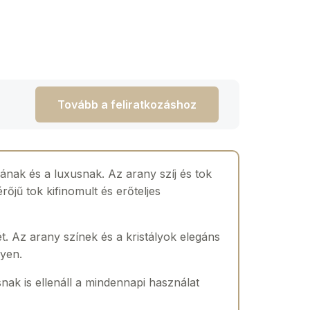
Tovább a feliratkozáshoz
nak és a luxusnak. Az arany szíj és tok
őjű tok kifinomult és erőteljes
t. Az arany színek és a kristályok elegáns
gyen.
nak is ellenáll a mindennapi használat