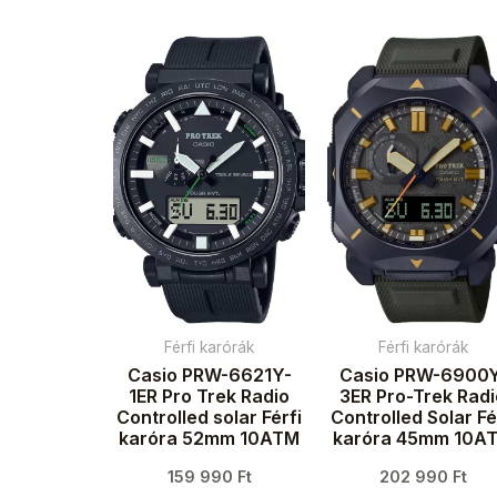
Férfi karórák
Férfi karórák
Casio PRW-6621Y-
Casio PRW-6900
1ER Pro Trek Radio
3ER Pro-Trek Rad
Controlled solar Férfi
Controlled Solar Fé
karóra 52mm 10ATM
karóra 45mm 10A
159 990
Ft
202 990
Ft