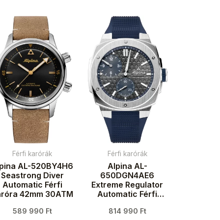
Férfi karórák
Férfi karórák
lpina AL-520BY4H6
Alpina AL-
Seastrong Diver
650DGN4AE6
Automatic Férfi
Extreme Regulator
aróra 42mm 30ATM
Automatic Férfi
karóra 41mm 20ATM
589 990
Ft
814 990
Ft