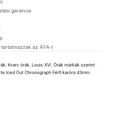
p)
etési garancia
z
p
s tartalmazzák az ÁFA-t
rák
,
Kvarc órák
,
Louis XVI
,
Órák márkák szerint
ste Iced Out Chronograph Férfi karóra 43mm