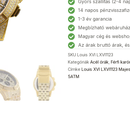
Gyors szállítás (2-4 na
Iced
14 napos pénzvisszafiz
Out
1-3 év garancia
Chronograph
Megbízható webáruhá
Férfi
karóra
Magyar cég és websho
43mm
Az árak bruttó árak, é
5ATM
SKU
Louis XVI LXVI1123
mennyiség
Kategóriák
Acél órák
,
Férfi karó
Címke
Louis XVI LXVI1123 Maje
5ATM