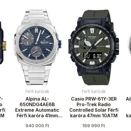
Férfi karórák
Férfi karórák
Y-
Alpina AL-
Casio PRW-61Y-3ER
A
io
650NDG4AE6B
Pro-Trek Radio
rfi
Extreme Automatic
Controlled Solar Férfi
TM
Férfi karóra 41mm
karóra 47mm 10ATM
k
20ATM
940 000
Ft
169 990
Ft