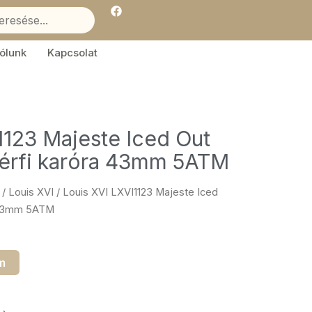
F
a
c
e
b
ólunk
Kapcsolat
o
o
k
1123 Majeste Iced Out
érfi karóra 43mm 5ATM
/
Louis XVI
/ Louis XVI LXVI1123 Majeste Iced
a 43mm 5ATM
m