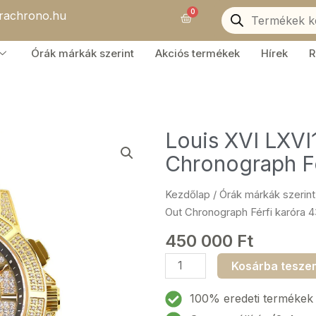
Products
0
orachrono.hu
search
Kosár
Órák márkák szerint
Akciós termékek
Hírek
R
Louis XVI LXVI
Chronograph F
Kezdőlap
/
Órák márkák szerint
Out Chronograph Férfi karór
450 000
Ft
Louis
Kosárba tesze
XVI
LXVI1123
100% eredeti termékek
Majeste