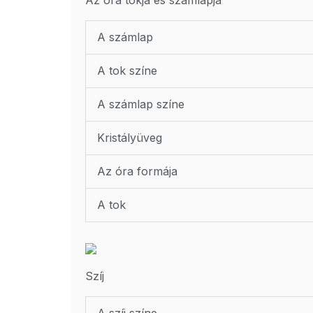
A számlap
A tok színe
A számlap színe
Kristályüveg
Az óra formája
A tok
Szíj
A szíj színe