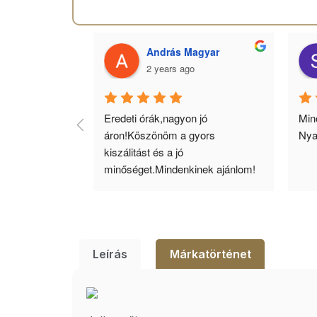
 Toth
András Magyar
2 years ago
agyok 
Eredeti órák,nagyon jó 
Minő
llítás, nagy 
áron!Köszönöm a gyors 
Nya
ató minőség. 5 
kiszálitást és a jó 
lésem.
minőséget.Mindenkinek ajánlom!
Leírás
Márkatörténet