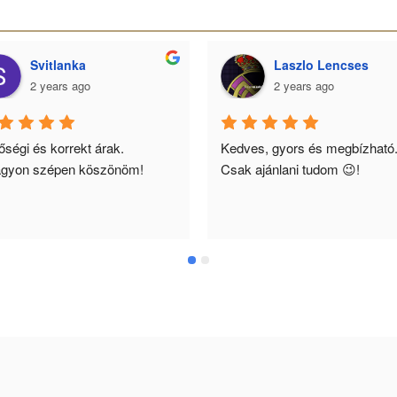
Svitlanka
Laszlo Lencses
2 years ago
2 years ago
ségi és korrekt árak. 
Kedves, gyors és megbízható.
gyon szépen köszönöm!
Csak ajánlani tudom 😉!