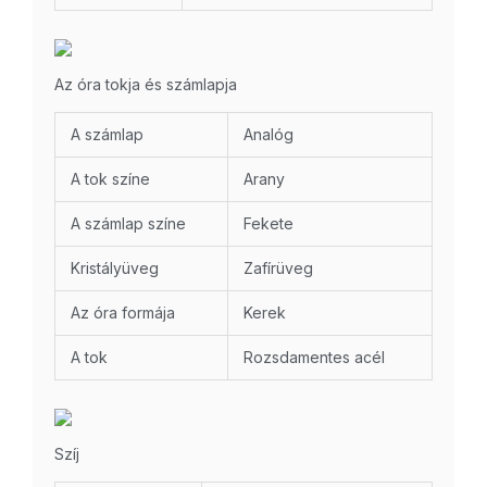
Az óra tokja és számlapja
A számlap
Analóg
A tok színe
Arany
A számlap színe
Fekete
Kristályüveg
Zafírüveg
Az óra formája
Kerek
A tok
Rozsdamentes acél
Szíj