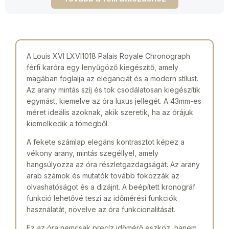
A Louis XVI LXVI1018 Palais Royale Chronograph
férfi karóra egy lenyűgöző kiegészítő, amely
magában foglalja az eleganciát és a modern stílust.
Az arany mintás szíj és tok csodálatosan kiegészítik
egymást, kiemelve az óra luxus jellegét. A 43mm-es
méret ideális azoknak, akik szeretik, ha az órájuk
kiemelkedik a tömegből.
A fekete számlap elegáns kontrasztot képez a
vékony arany, mintás szegéllyel, amely
hangsúlyozza az óra részletgazdagságát. Az arany
arab számok és mutatók tovább fokozzák az
olvashatóságot és a dizájnt. A beépített kronográf
funkció lehetővé teszi az időmérési funkciók
használatát, növelve az óra funkcionalitását.
Ez az óra nemcsak precíz időmérő eszköz, hanem