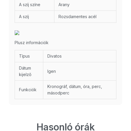
A szíj színe
Arany
A szíj
Rozsdamentes acél
Plusz információk
Típus
Divatos
Dátum
Igen
kijelző
Kronográf, dátum, óra, perc,
Funkciók
másodperc
Hasonló órák