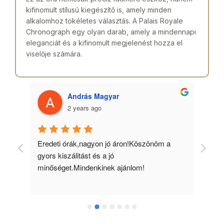
kifinomult stílusú kiegészítő is, amely minden
alkalomhoz tökéletes választás. A Palais Royale
Chronograph egy olyan darab, amely a mindennapi
eleganciát és a kifinomult megjelenést hozza el
viselője számára.
András Magyar
2 years ago
 
Eredeti órák,nagyon jó áron!Köszönöm a 
Min
gyors kiszálitást és a jó 
kös
minőséget.Mindenkinek ajánlom!