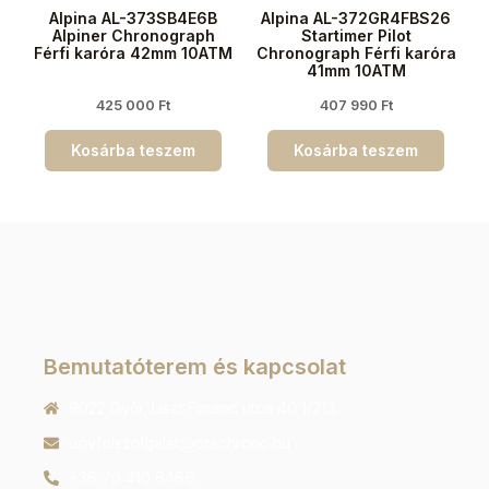
Alpina AL-373SB4E6B
Alpina AL-372GR4FBS26
Alpiner Chronograph
Startimer Pilot
Férfi karóra 42mm 10ATM
Chronograph Férfi karóra
41mm 10ATM
425 000
Ft
407 990
Ft
Kosárba teszem
Kosárba teszem
Bemutatóterem és kapcsolat
9022 Győr, Liszt Ferenc utca 40 1/213
ugyfelszolgalat@orachrono.hu
+36 70 410 6466