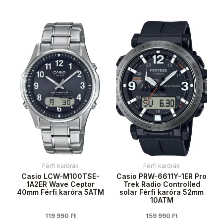
Férfi karórák
Férfi karórák
Casio LCW-M100TSE-
Casio PRW-6611Y-1ER Pro
1A2ER Wave Ceptor
Trek Radio Controlled
40mm Férfi karóra 5ATM
solar Férfi karóra 52mm
10ATM
119 990
Ft
159 990
Ft