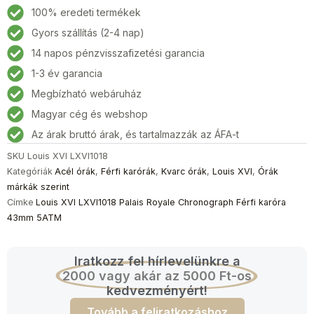
LXVI1018
100% eredeti termékek
Palais
Gyors szállítás (2-4 nap)
Royale
14 napos pénzvisszafizetési garancia
Chronograph
Férfi
1-3 év garancia
karóra
Megbízható webáruház
43mm
Magyar cég és webshop
5ATM
mennyiség
Az árak bruttó árak, és tartalmazzák az ÁFA-t
SKU
Louis XVI LXVI1018
Kategóriák
Acél órák
,
Férfi karórák
,
Kvarc órák
,
Louis XVI
,
Órák
márkák szerint
Címke
Louis XVI LXVI1018 Palais Royale Chronograph Férfi karóra
43mm 5ATM
Iratkozz fel hírlevelünkre a
2000 vagy akár az 5000 Ft-os
kedvezményért!
Tovább a feliratkozáshoz