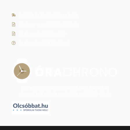
Szállítás és fizetési információk
Általános szerződési feltételek
Adatkezelési tájékoztató
Gyakran ismételt kérdések
Legyen szó modern dizájnról vagy klasszikus
eleganciáról, nálunk megtalálja az időtálló stílust.