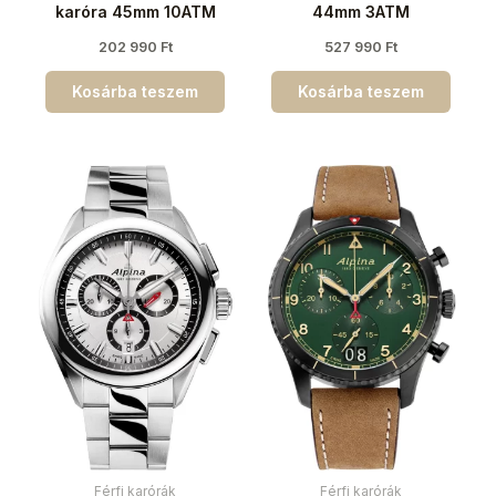
karóra 45mm 10ATM
44mm 3ATM
202 990
Ft
527 990
Ft
Kosárba teszem
Kosárba teszem
Férfi karórák
Férfi karórák