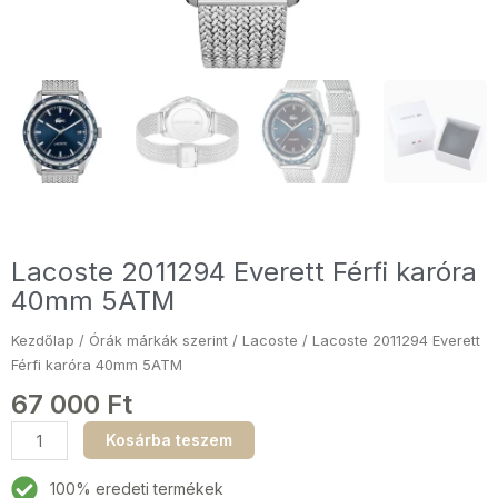
Lacoste 2011294 Everett Férfi karóra
40mm 5ATM
Kezdőlap
/
Órák márkák szerint
/
Lacoste
/ Lacoste 2011294 Everett
Férfi karóra 40mm 5ATM
67 000
Ft
Lacoste
Kosárba teszem
2011294
Everett
100% eredeti termékek