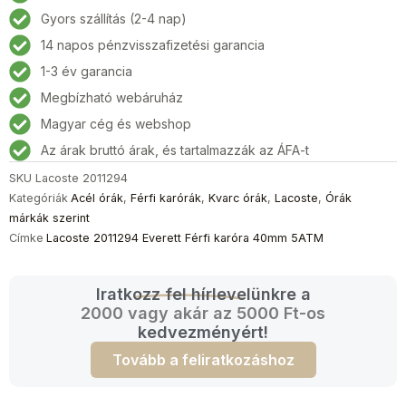
Férfi
Gyors szállítás (2-4 nap)
karóra
14 napos pénzvisszafizetési garancia
40mm
5ATM
1-3 év garancia
mennyiség
Megbízható webáruház
Magyar cég és webshop
Az árak bruttó árak, és tartalmazzák az ÁFA-t
SKU
Lacoste 2011294
Kategóriák
Acél órák
,
Férfi karórák
,
Kvarc órák
,
Lacoste
,
Órák
márkák szerint
Címke
Lacoste 2011294 Everett Férfi karóra 40mm 5ATM
Iratkozz fel hírlevelünkre a
2000 vagy akár az 5000 Ft-os
kedvezményért!
Tovább a feliratkozáshoz