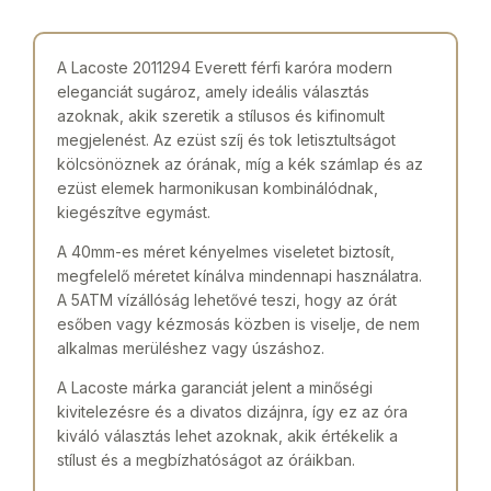
A Lacoste 2011294 Everett férfi karóra modern
eleganciát sugároz, amely ideális választás
azoknak, akik szeretik a stílusos és kifinomult
megjelenést. Az ezüst szíj és tok letisztultságot
kölcsönöznek az órának, míg a kék számlap és az
ezüst elemek harmonikusan kombinálódnak,
kiegészítve egymást.
A 40mm-es méret kényelmes viseletet biztosít,
megfelelő méretet kínálva mindennapi használatra.
A 5ATM vízállóság lehetővé teszi, hogy az órát
esőben vagy kézmosás közben is viselje, de nem
alkalmas merüléshez vagy úszáshoz.
A Lacoste márka garanciát jelent a minőségi
kivitelezésre és a divatos dizájnra, így ez az óra
kiváló választás lehet azoknak, akik értékelik a
stílust és a megbízhatóságot az óráikban.