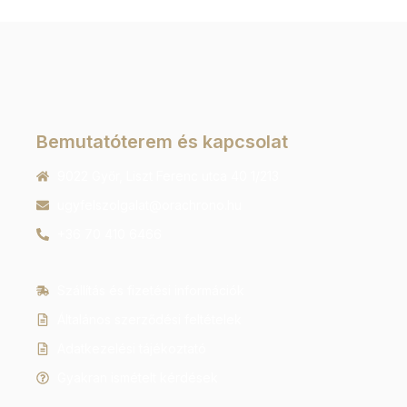
Bemutatóterem és kapcsolat
9022 Győr, Liszt Ferenc utca 40 1/213
ugyfelszolgalat@orachrono.hu
+36 70 410 6466
Szállítás és fizetési információk
Általános szerződési feltételek
Adatkezelési tájékoztató
Gyakran ismételt kérdések