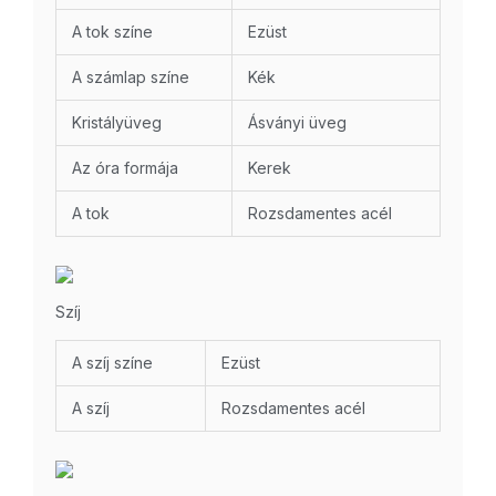
A tok színe
Ezüst
A számlap színe
Kék
Kristályüveg
Ásványi üveg
Az óra formája
Kerek
A tok
Rozsdamentes acél
Szíj
A szíj színe
Ezüst
A szíj
Rozsdamentes acél