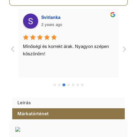
Svitlanka
2 years ago
Minőségi és korrekt árak. Nyagyon szépen 
Ked
köszönöm!
tud
Leírás
Márkatörténet