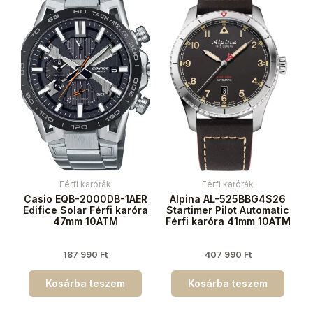
Férfi karórák
Férfi karórák
Casio EQB-2000DB-1AER
Alpina AL-525BBG4S26
Edifice Solar Férfi karóra
Startimer Pilot Automatic
47mm 10ATM
Férfi karóra 41mm 10ATM
187 990
Ft
407 990
Ft
Kosárba teszem
Kosárba teszem