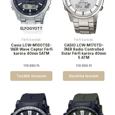
ELFOGYOTT
Férfi karórák
Férfi karórák
Casio LCW-M100TSE-
CASIO LCW-M170TD-
1AER Wave Ceptor Férfi
7AER Radio Controlled
karóra 40mm 5ATM
Solar Férfi karóra 40mm
5 ATM
119 990
Ft
119 990
Ft
Tovább olvasom
Kosárba teszem