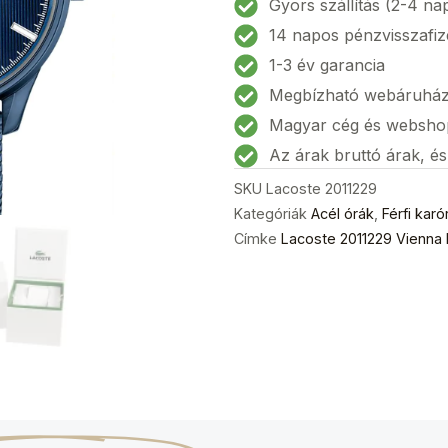
Gyors szállítás (2-4 na
karóra
14 napos pénzvisszafiz
42mm
1-3 év garancia
5ATM
Megbízható webáruhá
mennyiség
Magyar cég és websho
Az árak bruttó árak, é
SKU
Lacoste 2011229
Kategóriák
Acél órák
,
Férfi karó
Címke
Lacoste 2011229 Vienna