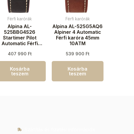
Férfi karórák
Férfi karórák
Alpina AL-
Alpina AL-525G5AQ6
525BBG4S26
Alpiner 4 Automatic
Startimer Pilot
Férfi karóra 45mm
Automatic Férfi
10ATM
aróra 41mm 10ATM
407 990
Ft
539 900
Ft
Kosárba
Kosárba
teszem
teszem
Szállítás és fizetési információk