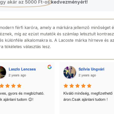
gy akár az 5000 Ft-os
kedvezményért!
modern férfi karóra, amely a márkára jellemző minőséget é
önöznek, míg az ezüst mutatók és számlap letisztult kontra
e és különféle alkalomakra is. A Lacoste márka hírneve és a
a tökéletes választás lesz.
Laszlo Lencses
Szilvia Ungvári
2 years ago
2 years ago
ves, gyors és megbízható. 
Kiváló minőség, megfizethető 
k ajánlani tudom 😉!
áron.Csak ajánlani tudom !