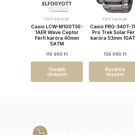
ELFOGYOTT
Férfi karórák
Férfi karórák
Casio LCW-M100TSE-
Casio PRG-340T-7
1AER Wave Ceptor
Pro Trek Solar Fér
Férfi karóra 40mm
karóra 53mm 10A
5ATM
119 990
Ft
139 990
Ft
Tovább
Kosárba
olvasom
teszem