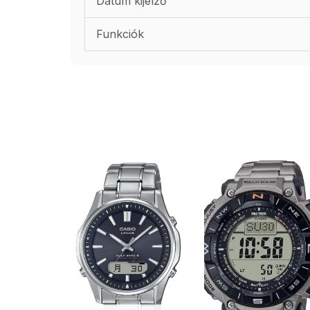
Dátum kijelző
Funkciók