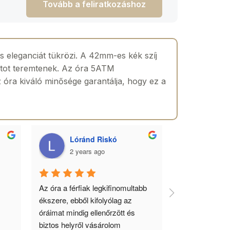
Tovább a feliratkozáshoz
s eleganciát tükrözi. A 42mm-es kék szíj
sztot teremtenek. Az óra 5ATM
z óra kiváló minősége garantálja, hogy ez a
Lóránd Riskó
Szabo
2 years ago
2 yea
Az óra a férfiak legkifinomultabb 
Gyönyörű órák
ékszere, ebből kifolyólag az 
minőségi kiszo
óráimat mindig ellenőrzött és 
biztos helyről vásárolom 