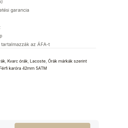
p)
etési garancia
z
p
s tartalmazzák az ÁFA-t
rák
,
Kvarc órák
,
Lacoste
,
Órák márkák szerint
 Férfi karóra 42mm 5ATM