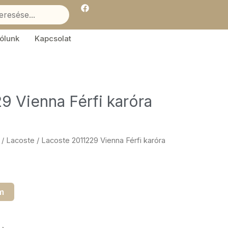
F
a
c
e
b
ólunk
Kapcsolat
o
o
k
9 Vienna Férfi karóra
/
Lacoste
/ Lacoste 2011229 Vienna Férfi karóra
m