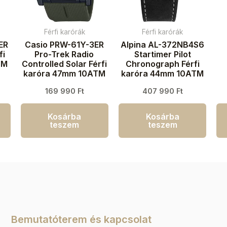
Férfi karórák
Férfi karórák
ER
Casio PRW-61Y-3ER
Alpina AL-372NB4S6
fi
Pro-Trek Radio
Startimer Pilot
TM
Controlled Solar Férfi
Chronograph Férfi
karóra 47mm 10ATM
karóra 44mm 10ATM
k
169 990
Ft
407 990
Ft
Kosárba
Kosárba
teszem
teszem
Bemutatóterem és kapcsolat