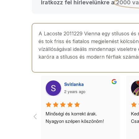
Iratkozz fel hírlevelünkre a
2000 va
A Lacoste 2011229 Vienna egy stílusos és 
és tok friss és fiatalos megjelenést kölcs
vízállóságával ideális mindennapi viseletr
karóra a stílusos és modern férfiak számár
agyar
Svitlanka
2 years ago
jó 
Minőségi és korrekt árak. 
Ked
yors 
Nyagyon szépen köszönöm!
Csa
inek ajánlom!