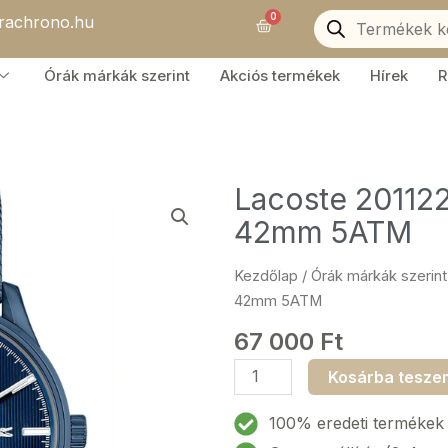
Products
0
orachrono.hu
search
Kosár
Órák márkák szerint
Akciós termékek
Hírek
R
Lacoste 201122
42mm 5ATM
Kezdőlap
/
Órák márkák szerint
42mm 5ATM
67 000
Ft
Lacoste
Kosárba tesze
2011229
Vienna
100% eredeti termékek
Férfi