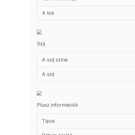
A tok
Szíj
A szíj színe
A szíj
Plusz információk
Típus