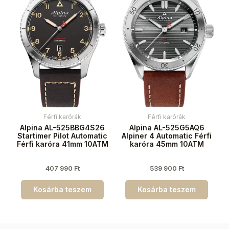
Férfi karórák
Férfi karórák
Alpina AL-525BBG4S26
Alpina AL-525G5AQ6
Startimer Pilot Automatic
Alpiner 4 Automatic Férfi
Férfi karóra 41mm 10ATM
karóra 45mm 10ATM
407 990
Ft
539 900
Ft
Kosárba teszem
Kosárba teszem