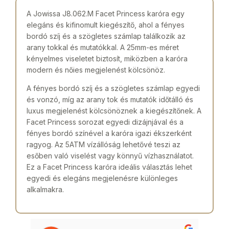
A Jowissa J8.062.M Facet Princess karóra egy
elegáns és kifinomult kiegészítő, ahol a fényes
bordó szíj és a szögletes számlap találkozik az
arany tokkal és mutatókkal. A 25mm-es méret
kényelmes viseletet biztosít, miközben a karóra
modern és nőies megjelenést kölcsönöz.
A fényes bordó szíj és a szögletes számlap egyedi
és vonzó, míg az arany tok és mutatók időtálló és
luxus megjelenést kölcsönöznek a kiegészítőnek. A
Facet Princess sorozat egyedi dizájnjával és a
fényes bordó színével a karóra igazi ékszerként
ragyog. Az 5ATM vízállóság lehetővé teszi az
esőben való viselést vagy könnyű vízhasználatot.
Ez a Facet Princess karóra ideális választás lehet
egyedi és elegáns megjelenésre különleges
alkalmakra.