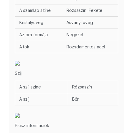
A számlap színe
Rózsaszín, Fekete
Kristályüveg
Ásványi üveg
Az óra formája
Négyzet
A tok
Rozsdamentes acél
Szíj
A szíj színe
Rózsaszín
A szíj
Bőr
Plusz információk