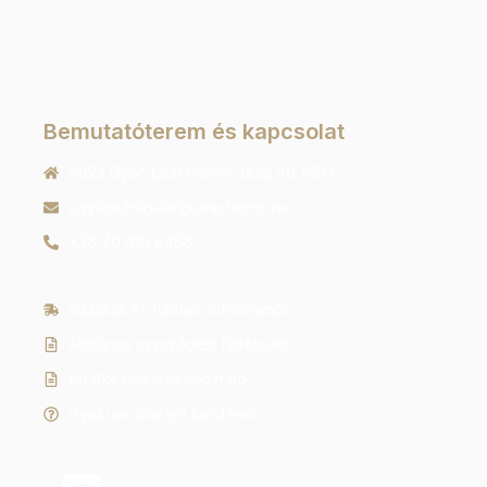
Bemutatóterem és kapcsolat
9022 Győr, Liszt Ferenc utca 40 1/213
ugyfelszolgalat@orachrono.hu
+36 70 410 6466
Szállítás és fizetési információk
Általános szerződési feltételek
Adatkezelési tájékoztató
Gyakran ismételt kérdések