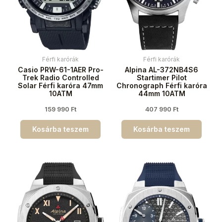
Férfi karórák
Férfi karórák
Casio PRW-61-1AER Pro-
Alpina AL-372NB4S6
Trek Radio Controlled
Startimer Pilot
Solar Férfi karóra 47mm
Chronograph Férfi karóra
10ATM
44mm 10ATM
159 990
Ft
407 990
Ft
Kosárba teszem
Kosárba teszem