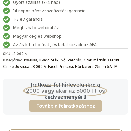
Gyors szállítás (2-4 nap)
14 napos pénzvisszafizetési garancia
1-3 év garancia
Megbízható webáruház
Magyar cég és webshop
Az árak bruttó árak, és tartalmazzák az ÁFA-t
SKU
J8.062.M
Kategóriák
Jowissa
,
Kvarc órák
,
Női karórák
,
Órák márkák szerint
Címke
Jowissa J8.062.M Facet Princess Női karóra 25mm 5ATM
Iratkozz fel hírlevelünkre a
2000 vagy akár az 5000 Ft-os
kedvezményért!
Tovább a feliratkozáshoz