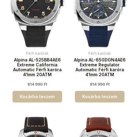
Férfi karórák
Férfi karórák
Alpina AL-525BB4AE6
Alpina AL-650DGN4AE6
Extreme California
Extreme Regulator
Automatic Férfi karóra
Automatic Férfi karóra
41mm 20ATM
41mm 20ATM
614 990
Ft
814 990
Ft
Kosárba teszem
Kosárba teszem