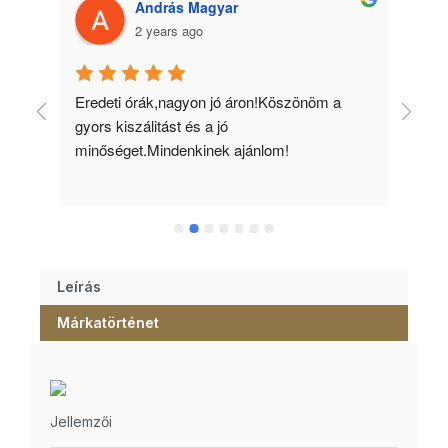
András Magyar
2 years ago
 
Eredeti órák,nagyon jó áron!Köszönöm a 
Min
gyors kiszálitást és a jó 
kös
minőséget.Mindenkinek ajánlom!
Leírás
Márkatörténet
Jellemzői