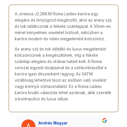
A Jowissa J2.288.M Roma Ladies karóra egy
elegáns és lenyűgöző kiegészítő, ahol az arany szíj
és tok találkoznak a fekete számlappal. A 30mm-es
méret kényelmes viseletet biztosít, miközben a
karóra modern és nőies megjelenést kölcsönöz.
Az arany szíj és tok időtálló és luxus megjelenést
kölcsönöznek a kiegészítőnek, míg a fekete
számlap elegáns és drámai hatást kelt. A Roma
sorozat egyedi dizájnjával és a színkontraszttal a
karóra igazi ékszerként ragyog. Az 5ATM
vízállóság lehetővé teszi az esőben való viselést
vagy könnyű vízhasználatot. Ez a Roma Ladies
karóra kiváló választás lehet azoknak, akik szeretik
a kontrasztos és luxus stílust.
András Magyar