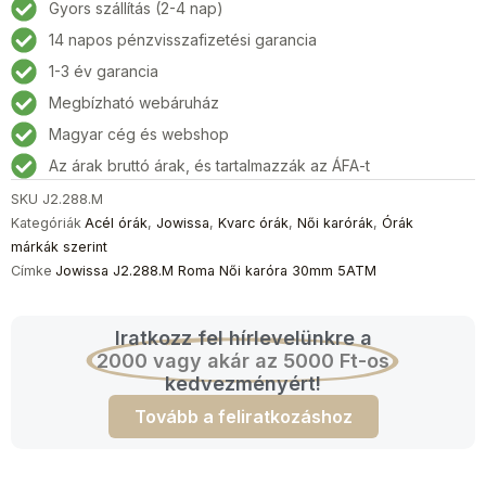
Gyors szállítás (2-4 nap)
14 napos pénzvisszafizetési garancia
1-3 év garancia
Megbízható webáruház
Magyar cég és webshop
Az árak bruttó árak, és tartalmazzák az ÁFA-t
SKU
J2.288.M
Kategóriák
Acél órák
,
Jowissa
,
Kvarc órák
,
Női karórák
,
Órák
márkák szerint
Címke
Jowissa J2.288.M Roma Női karóra 30mm 5ATM
Iratkozz fel hírlevelünkre a
2000 vagy akár az 5000 Ft-os
kedvezményért!
Tovább a feliratkozáshoz