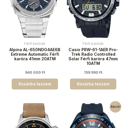
Férfi karórák
Férfi karórák
Alpina AL-650NDG4AE6B
Casio PRW-61-1AER Pro-
Extreme Automatic Férfi
Trek Radio Controlled
karóra 41mm 20ATM
Solar Férfi karóra 47mm
10ATM
940 000
Ft
159 990
Ft
Kosárba teszem
Kosárba teszem
Akció!