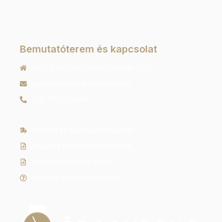
Bemutatóterem és kapcsolat
9022 Győr, Liszt Ferenc utca 40 1/213
ugyfelszolgalat@orachrono.hu
+36 70 410 6466
Szállítás és fizetési információk
Általános szerződési feltételek
Adatkezelési tájékoztató
Gyakran ismételt kérdések