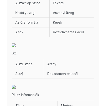
A számlap színe
Fekete
Kristályüveg
Ásványi üveg
Az óra formája
Kerek
A tok
Rozsdamentes acél
Szíj
A szíj színe
Arany
A szíj
Rozsdamentes acél
Plusz információk
Típus
Modern