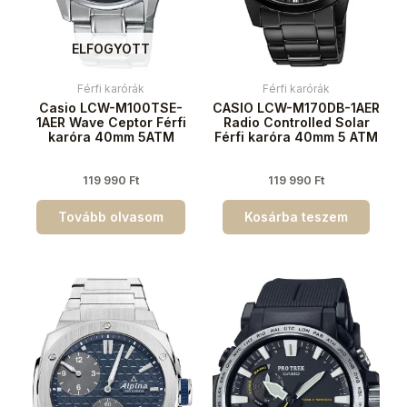
ELFOGYOTT
Férfi karórák
Férfi karórák
Casio LCW-M100TSE-
CASIO LCW-M170DB-1AER
1AER Wave Ceptor Férfi
Radio Controlled Solar
karóra 40mm 5ATM
Férfi karóra 40mm 5 ATM
119 990
Ft
119 990
Ft
Tovább olvasom
Kosárba teszem