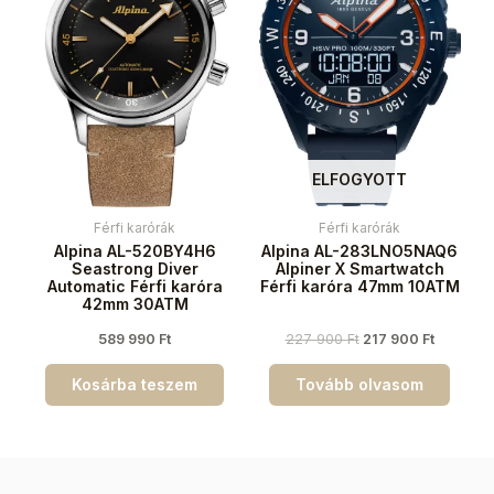
ELFOGYOTT
Férfi karórák
Férfi karórák
Alpina AL-520BY4H6
Alpina AL-283LNO5NAQ6
Seastrong Diver
Alpiner X Smartwatch
Automatic Férfi karóra
Férfi karóra 47mm 10ATM
42mm 30ATM
589 990
Ft
227 900
Ft
217 900
Ft
Kosárba teszem
Tovább olvasom