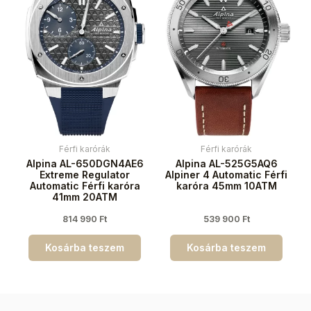
Férfi karórák
Férfi karórák
Alpina AL-650DGN4AE6
Alpina AL-525G5AQ6
Extreme Regulator
Alpiner 4 Automatic Férfi
Automatic Férfi karóra
karóra 45mm 10ATM
41mm 20ATM
814 990
Ft
539 900
Ft
Kosárba teszem
Kosárba teszem