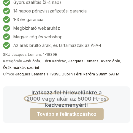
Gyors szállítás (2-4 nap)
14 napos pénzvisszafizetési garancia
1-3 év garancia
Megbízható webáruház
Magyar cég és webshop
Az árak bruttó árak, és tartalmazzák az ÁFA-t
SKU
Jacques Lemans 1-1939E
Kategóriák
Acél órák
,
Férfi karórák
,
Jacques Lemans
,
Kvarc órák
,
Órák márkák szerint
Címke
Jacques Lemans 1-1939E Dublin Férfi karóra 28mm 5ATM
Iratkozz fel hírlevelünkre a
2000 vagy akár az 5000 Ft-os
kedvezményért!
Tovább a feliratkozáshoz