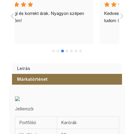
n 
Kedves, gyors és megbízható. Csak ajánlani 
Kiv
tudom 😉!
ajá
Leírás
Márkatörténet
Jellemzői
Portfólió
Karórák