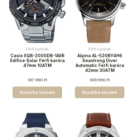
Férfi karórák
Férfi karórák
Casio EQB-2000DB-1AER
Alpina AL-520BY4H6
Edifice Solar Férfi karóra
Seastrong Diver
47mm 10ATM
Automatic Férfi karóra
42mm 30ATM
187 990
Ft
589 990
Ft
Kosárba teszem
Kosárba teszem