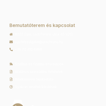
Bemutatóterem és kapcsolat
9022 Győr, Liszt Ferenc utca 40 1/213
ugyfelszolgalat@orachrono.hu
+36 70 410 6466
Szállítás és fizetési információk
Általános szerződési feltételek
Adatkezelési tájékoztató
Gyakran ismételt kérdések