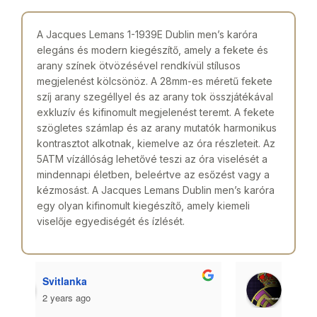
A Jacques Lemans 1-1939E Dublin men’s karóra
elegáns és modern kiegészítő, amely a fekete és
arany színek ötvözésével rendkívül stílusos
megjelenést kölcsönöz. A 28mm-es méretű fekete
szíj arany szegéllyel és az arany tok összjátékával
exkluzív és kifinomult megjelenést teremt. A fekete
szögletes számlap és az arany mutatók harmonikus
kontrasztot alkotnak, kiemelve az óra részleteit. Az
5ATM vízállóság lehetővé teszi az óra viselését a
mindennapi életben, beleértve az esőzést vagy a
kézmosást. A Jacques Lemans Dublin men’s karóra
egy olyan kifinomult kiegészítő, amely kiemeli
viselője egyediségét és ízlését.
Laszlo Lencses
2 years ago