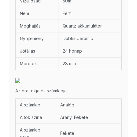
Vízállóság
50m
Nem
Férfi
Meghajtás
Quartz akkumulátor
Gyűjtemény
Dublin Ceramic
Jótállás
24 hónap
Méretek
28 mm
Az óra tokja és számlapja
A számlap
Analóg
A tok színe
Arany, Fekete
A számlap
Fekete
színe