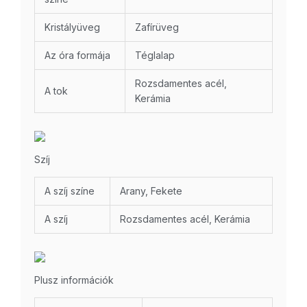
Kristályüveg
Zafírüveg
Az óra formája
Téglalap
Rozsdamentes acél,
A tok
Kerámia
Szíj
A szíj színe
Arany, Fekete
A szíj
Rozsdamentes acél, Kerámia
Plusz információk