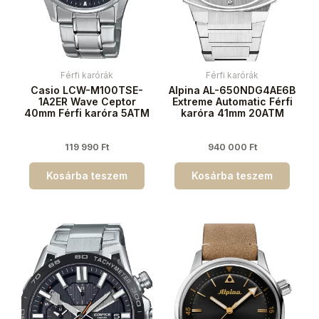
Férfi karórák
Férfi karórák
Casio LCW-M100TSE-
Alpina AL-650NDG4AE6B
1A2ER Wave Ceptor
Extreme Automatic Férfi
40mm Férfi karóra 5ATM
karóra 41mm 20ATM
119 990
Ft
940 000
Ft
Kosárba teszem
Kosárba teszem