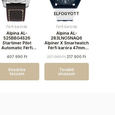
ELFOGYOTT
Férfi karórák
Férfi karórák
Alpina AL-
Alpina AL-
525BBG4S26
283LNO5NAQ6
Startimer Pilot
Alpiner X Smartwatch
Automatic Férfi
Férfi karóra 47mm
aróra 41mm 10ATM
10ATM
407 990
Ft
227 900
Ft
217 900
Ft
Kosárba
Tovább
teszem
olvasom