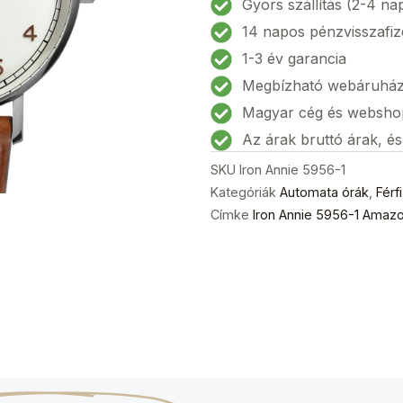
Gyors szállítás (2-4 na
Amazonas
14 napos pénzvisszafiz
Automatic
1-3 év garancia
Férfi
Megbízható webáruhá
karóra
40mm
Magyar cég és websho
5ATM
Az árak bruttó árak, é
mennyiség
SKU
Iron Annie 5956-1
Kategóriák
Automata órák
,
Férf
Címke
Iron Annie 5956-1 Amaz