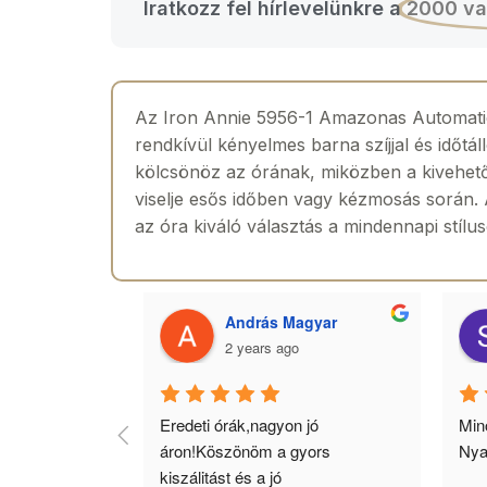
Iratkozz fel hírlevelünkre a
2000 va
Az Iron Annie 5956-1 Amazonas Automatic 
rendkívül kényelmes barna szíjjal és időtá
kölcsönöz az órának, miközben a kivehető 
viselje esős időben vagy kézmosás során. A
az óra kiváló választás a mindennapi stílu
 Toth
András Magyar
2 years ago
agyok 
Eredeti órák,nagyon jó 
Minő
llítás, nagy 
áron!Köszönöm a gyors 
Nya
ató minőség. 5 
kiszálitást és a jó 