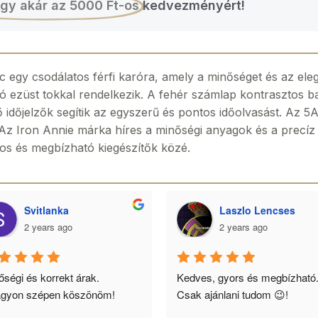
gy akár az 5000 Ft-os
kedvezményért!
egy csodálatos férfi karóra, amely a minőséget és az ele
lló ezüst tokkal rendelkezik. A fehér számlap kontrasztos 
időjelzők segítik az egyszerű és pontos időolvasást. Az 5A
z Iron Annie márka híres a minőségi anyagok és a precíz gy
sos és megbízható kiegészítők közé.
Svitlanka
Laszlo Lencses
2 years ago
2 years ago
ségi és korrekt árak. 
Kedves, gyors és megbízható.
gyon szépen köszönöm!
Csak ajánlani tudom 😉!