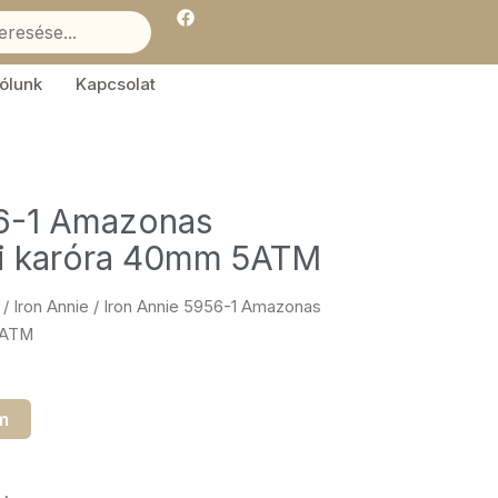
F
a
c
e
b
ólunk
Kapcsolat
o
o
k
56-1 Amazonas
fi karóra 40mm 5ATM
/
Iron Annie
/ Iron Annie 5956-1 Amazonas
5ATM
m