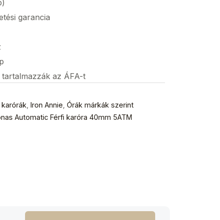
p)
etési garancia
z
p
s tartalmazzák az ÁFA-t
i karórák
,
Iron Annie
,
Órák márkák szerint
onas Automatic Férfi karóra 40mm 5ATM