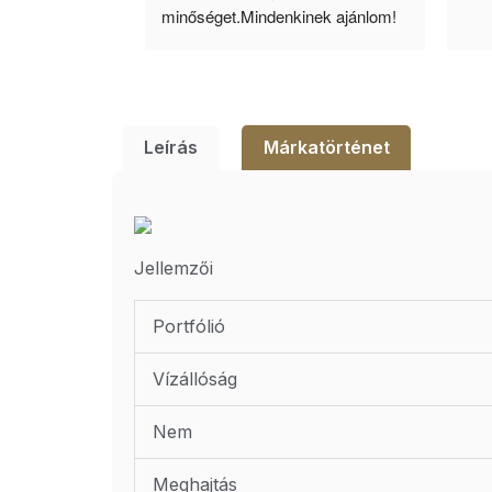
lésem.
minőséget.Mindenkinek ajánlom!
Leírás
Márkatörténet
Jellemzői
Portfólió
Vízállóság
Nem
Meghajtás