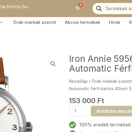
Products
0
orachrono.hu
search
Kosár
Órák márkák szerint
Akciós termékek
Hírek
R
Iron Annie 59
Automatic Fér
Kezdőlap
/
Órák márkák szerint
Automatic Férfi karóra 40mm 
153 000
Ft
Iron
Kosárba tesze
Annie
5956-
100% eredeti termékek
1