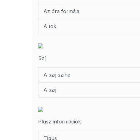
Az óra formája
A tok
Szíj
A szíj színe
A szíj
Plusz információk
Típus