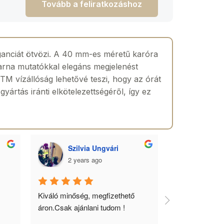
Tovább a feliratkozáshoz
ganciát ötvözi. A 40 mm-es méretű karóra
barna mutatókkal elegáns megjelenést
TM vízállóság lehetővé teszi, hogy az órát
ártás iránti elkötelezettségéről, így ez
Szilvia Ungvári
Lórá
2 years ago
2 yea
 
Kiváló minőség, megfizethető 
Az óra a férfia
áron.Csak ajánlani tudom !
ékszere, ebből 
óráimat mindig 