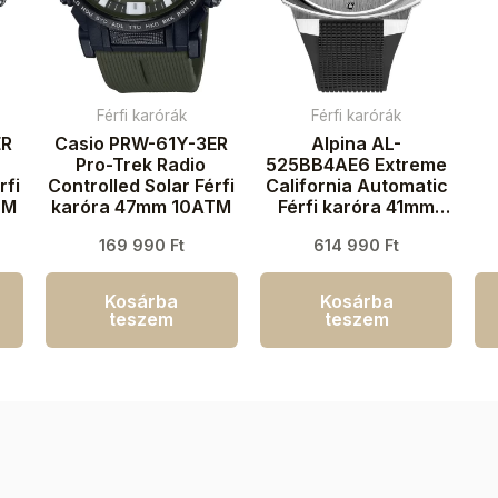
Férfi karórák
Férfi karórák
ER
Casio PRW-61Y-3ER
Alpina AL-
Pro-Trek Radio
525BB4AE6 Extreme
rfi
Controlled Solar Férfi
California Automatic
TM
karóra 47mm 10ATM
Férfi karóra 41mm
20ATM
k
169 990
Ft
614 990
Ft
Kosárba
Kosárba
teszem
teszem