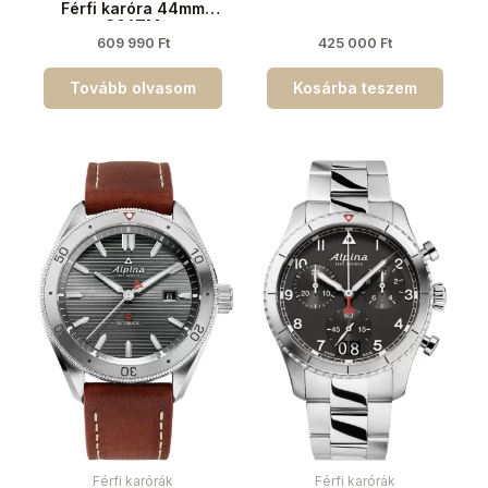
Férfi karóra 44mm
30ATM
609 990
Ft
425 000
Ft
Tovább olvasom
Kosárba teszem
Férfi karórák
Férfi karórák