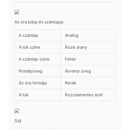
Az óra tokja és számlapja
A számlap
Analóg
A tok színe
Rozé arany
A számlap színe
Fehér
Kristályüveg
Ásványi üveg
Az óra formája
Kerek
A tok
Rozsdamentes acél
Szíj