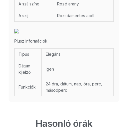
A szíj színe
Rozé arany
A szíj
Rozsdamentes acél
Plusz információk
Típus
Elegáns
Dátum
Igen
kijelző
24 óra, dátum, nap, óra, perc,
Funkciók
másodperc
Hasonló órák