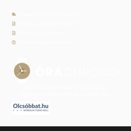
Szállítás és fizetési információk
Általános szerződési feltételek
Adatkezelési tájékoztató
Gyakran ismételt kérdések
Legyen szó modern dizájnról vagy klasszikus
eleganciáról, nálunk megtalálja az időtálló stílust.