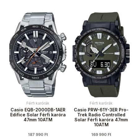
Férfi karórák
Férfi karórák
Casio EQB-2000DB-1AER
Casio PRW-61Y-3ER Pro-
Edifice Solar Férfi karóra
Trek Radio Controlled
47mm 10ATM
Solar Férfi karóra 47mm
10ATM
187 990
Ft
169 990
Ft