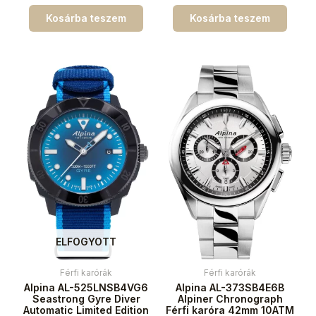
Kosárba teszem
Kosárba teszem
ELFOGYOTT
Férfi karórák
Férfi karórák
Alpina AL-525LNSB4VG6
Alpina AL-373SB4E6B
Seastrong Gyre Diver
Alpiner Chronograph
Automatic Limited Edition
Férfi karóra 42mm 10ATM