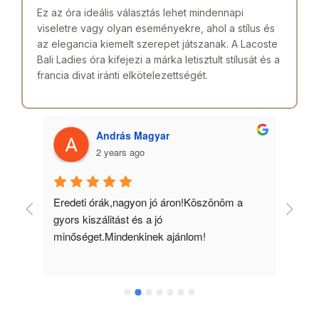
Ez az óra ideális választás lehet mindennapi
viseletre vagy olyan eseményekre, ahol a stílus és
az elegancia kiemelt szerepet játszanak. A Lacoste
Bali Ladies óra kifejezi a márka letisztult stílusát és a
francia divat iránti elkötelezettségét.
András Magyar
2 years ago
 
Eredeti órák,nagyon jó áron!Köszönöm a 
Min
gyors kiszálitást és a jó 
kös
minőséget.Mindenkinek ajánlom!