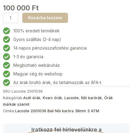
100 000
Ft
Lacoste
Kosárba teszem
2001036
Bali
100% eredeti termékek
Női
Gyors szállítás (2-4 nap)
karóra
14 napos pénzvisszafizetési garancia
38mm
3
1-3 év garancia
ATM
Megbízható webáruház
mennyiség
Magyar cég és webshop
Az árak bruttó árak, és tartalmazzák az ÁFA-t
SKU
Lacoste 2001036
Kategóriák
Acél órák
,
Kvarc órák
,
Lacoste
,
Női karórák
,
Órák
márkák szerint
Címke
Lacoste 2001036 Bali Női karóra 38mm 3 ATM
Iratkozz fel hírlevelünkre a