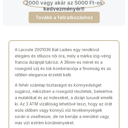
2000 vagy akár az 5000 Ft-os
kedvezményért!
Tovább a feliratkozáshoz
A Lacoste 2001036 Bali Ladies egy rendkívül
elegáns és stílusos női óra, mely a márka ízig-vérig
francia dizájnját tükrözi. A 38mm-es méret és a
rosegold szíj és tok kombinációja a finomság és az
időtlen elegancia érzetét kelti.
A fehér számlap tisztaságot és könnyedséget
sugároz, miközben a rosegold részletek, beleértve
a mutatókat és az indexeket, a dizájn luxusát emelik
ki. Az 3 ATM vízállóság lehetővé teszi, hogy az órát
esős időben vagy könnyű vízi tevékenységek
során is viselhesse, de ne kerülje a merülést vagy
más vízi extrém körülményeket.