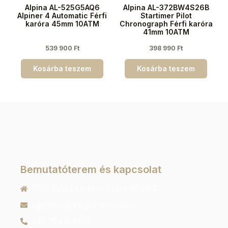
Alpina AL-525G5AQ6
Alpina AL-372BW4S26B
Alpiner 4 Automatic Férfi
Startimer Pilot
karóra 45mm 10ATM
Chronograph Férfi karóra
41mm 10ATM
539 900
Ft
398 990
Ft
Kosárba teszem
Kosárba teszem
Bemutatóterem és kapcsolat
9022 Győr, Liszt Ferenc utca 40 1/213
ugyfelszolgalat@orachrono.hu
+36 70 410 6466