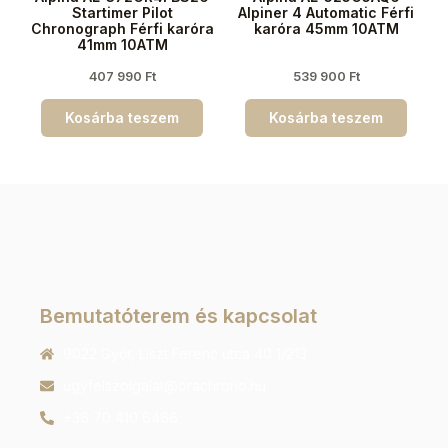
Startimer Pilot
Alpiner 4 Automatic Férfi
Chronograph Férfi karóra
karóra 45mm 10ATM
41mm 10ATM
407 990
Ft
539 900
Ft
Kosárba teszem
Kosárba teszem
Bemutatóterem és kapcsolat
9022 Győr, Liszt Ferenc utca 40 1/213
ugyfelszolgalat@orachrono.hu
+36 70 410 6466