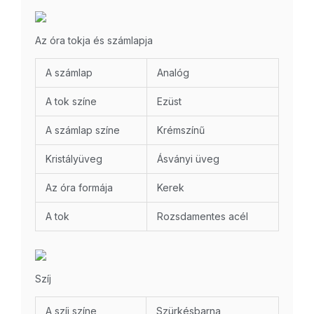
Az óra tokja és számlapja
A számlap
Analóg
A tok színe
Ezüst
A számlap színe
Krémszínű
Kristályüveg
Ásványi üveg
Az óra formája
Kerek
A tok
Rozsdamentes acél
Szíj
A szíj színe
Szürkésbarna