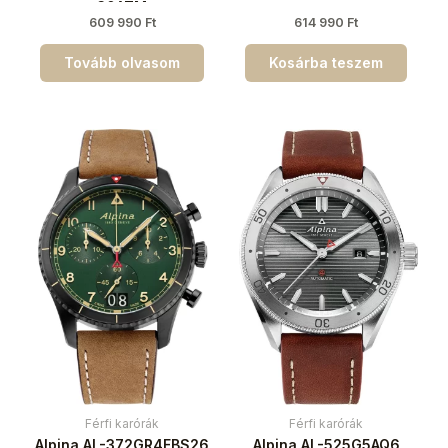
30ATM
609 990
Ft
614 990
Ft
Tovább olvasom
Kosárba teszem
Férfi karórák
Férfi karórák
Alpina AL-372GR4FBS26
Alpina AL-525G5AQ6