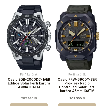
Férfi karórák
Férfi karórák
Casio EQB-2000DC-1AER
Casio PRW-6900Y-3ER
Edifice Solar Férfi karóra
Pro-Trek Radio
47mm 10ATM
Controlled Solar Férfi
karóra 45mm 10ATM
202 990
Ft
202 990
Ft