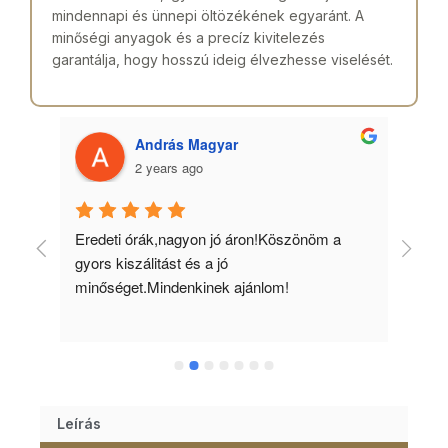
mindennapi és ünnepi öltözékének egyaránt. A
minőségi anyagok és a precíz kivitelezés
garantálja, hogy hosszú ideig élvezhesse viselését.
András Magyar
2 years ago
 
Eredeti órák,nagyon jó áron!Köszönöm a 
Min
gyors kiszálitást és a jó 
kös
minőséget.Mindenkinek ajánlom!
Leírás