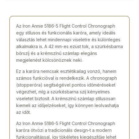
Az Iron Annie 5186-5 Flight Control Chronograph
egy stílusos és funkcionális karóra, amely ideális
választás lehet mindennapi viseletre és különleges
alkalmakra is. A 42 mm-es ezüst tok, a szürkésbarna
bőrszíj és a krémszínű számlap elegáns
megjelenést kölcsönöznek neki.
Ez a karóra nemcsak esztétikailag vonzó, hanem
számos funkcióval is rendelkezik. A chronograph
(stopperóra) segítségével pontos időméréseket
végezhet, míg a szürkésbarna szíj kényelmes
viseletet biztosít. A krémszínű számlap stílusosan
kiemeli az időjelzéseket, így könnyen leolvashatja
az időt.
Az Iron Annie 5186-5 Flight Control Chronograph
karóra ötvözi a tradicionális design-t a modern
funkcionalitással, így tökéletes kiegészítője lehet