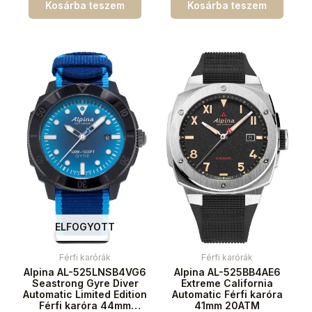
Kosárba teszem
Kosárba teszem
ELFOGYOTT
Férfi karórák
Férfi karórák
Alpina AL-525LNSB4VG6
Alpina AL-525BB4AE6
Seastrong Gyre Diver
Extreme California
Automatic Limited Edition
Automatic Férfi karóra
Férfi karóra 44mm
41mm 20ATM