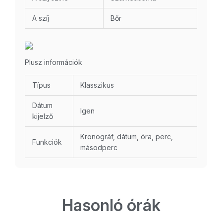
A szíj
Bőr
Plusz információk
Típus
Klasszikus
Dátum
Igen
kijelző
Kronográf, dátum, óra, perc,
Funkciók
másodperc
Hasonló órák