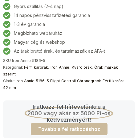
5
Gyors szállítás (2-4 nap)
Flight
14 napos pénzvisszafizetési garancia
Controll
Chronograph
1-3 év garancia
Férfi
Megbízható webáruház
karóra
Magyar cég és webshop
42
mm
Az árak bruttó árak, és tartalmazzák az ÁFA-t
mennyiség
SKU
Iron Annie 5186-5
Kategóriák
Férfi karórák
,
Iron Annie
,
Kvarc órák
,
Órák márkák
szerint
Címke
Iron Annie 5186-5 Flight Controll Chronograph Férfi karóra
42 mm
Iratkozz fel hírlevelünkre a
2000 vagy akár az 5000 Ft-os
kedvezményért!
Tovább a feliratkozáshoz