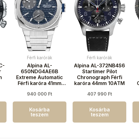
Férfi karórák
Férfi karórák
C-
Alpina AL-
Alpina AL-372NB4S6
r
650NDG4AE6B
Startimer Pilot
m
Extreme Automatic
Chronograph Férfi
Férfi karóra 41mm
karóra 44mm 10ATM
20ATM
k
940 000
Ft
407 990
Ft
Kosárba
Kosárba
teszem
teszem