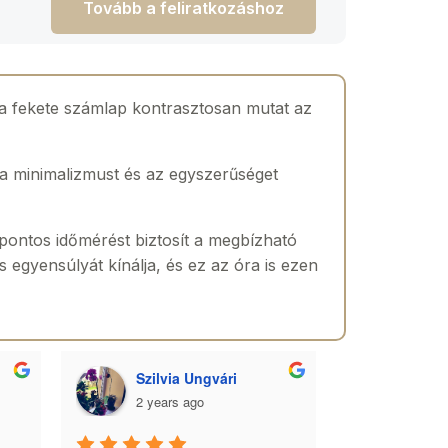
Tovább a feliratkozáshoz
s a fekete számlap kontrasztosan mutat az
a minimalizmust és az egyszerűséget
 pontos időmérést biztosít a megbízható
egyensúlyát kínálja, és ez az óra is ezen
Szilvia Ungvári
Lórá
2 years ago
2 yea