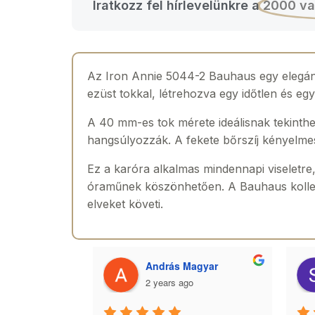
Iratkozz fel hírlevelünkre a
2000 va
Az Iron Annie 5044-2 Bauhaus egy elegáns 
ezüst tokkal, létrehozva egy időtlen és egy
A 40 mm-es tok mérete ideálisnak tekinth
hangsúlyozzák. A fekete bőrszíj kényelmes 
Ez a karóra alkalmas mindennapi viseletre
óraműnek köszönhetően. A Bauhaus kollekci
elveket követi.
 Toth
András Magyar
2 years ago