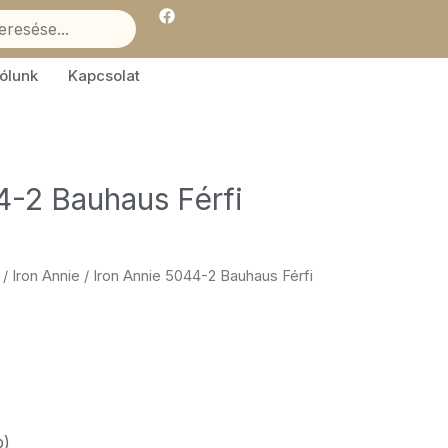
F
a
c
e
b
ólunk
Kapcsolat
o
o
k
4-2 Bauhaus Férfi
/
Iron Annie
/ Iron Annie 5044-2 Bauhaus Férfi
p)