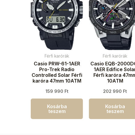
Férfi karórák
Férfi karórák
Casio PRW-61-1AER
Casio EQB-2000D
Pro-Trek Radio
1AER Edifice Sola
Controlled Solar Férfi
Férfi karóra 47m
karóra 47mm 10ATM
10ATM
159 990
Ft
202 990
Ft
Kosárba
Kosárba
teszem
teszem