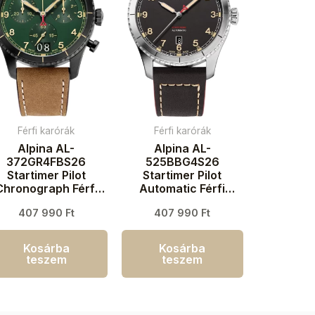
Férfi karórák
Férfi karórák
Alpina AL-
Alpina AL-
372GR4FBS26
525BBG4S26
Startimer Pilot
Startimer Pilot
Chronograph Férfi
Automatic Férfi
aróra 41mm 10ATM
karóra 41mm 10ATM
407 990
Ft
407 990
Ft
Kosárba
Kosárba
teszem
teszem