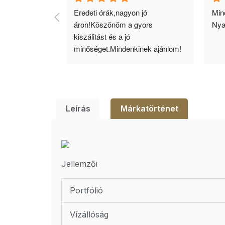
agyok 
Eredeti órák,nagyon jó 
Minő
llítás, nagy 
áron!Köszönöm a gyors 
Nya
ató minőség. 5 
kiszálitást és a jó 
lésem.
minőséget.Mindenkinek ajánlom!
Leírás
Márkatörténet
Jellemzői
Portfólió
Vízállóság