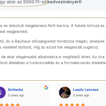
gy akár az 5000 Ft-os
kedvezményért!
és letisztult megjelenésű férfi karóra. A fekete bőrszíj é
edi megjelenést.
ető, és a Bauhaus stílusjegyeket hordozza magán, amelyek 
viseletet biztosít, míg az ezüst tok eleganciát sugároz.
, de akár elegánsabb alkalmakra is megfelelő lehet. Az óra
ó általában a funkcionalitás és a formatervezés tökéletes 
Svitlanka
Laszlo Lencses
2 years ago
2 years ago