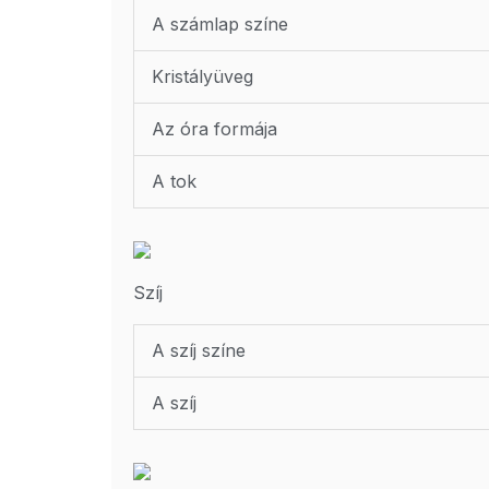
A számlap színe
Kristályüveg
Az óra formája
A tok
Szíj
A szíj színe
A szíj