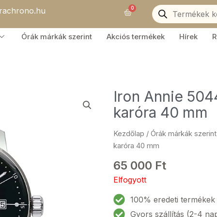
Products
0
orachrono.hu
search
Kosár
Órák márkák szerint
Akciós termékek
Hírek
R
Iron Annie 504
karóra 40 mm
Kezdőlap
/
Órák márkák szerint
karóra 40 mm
65 000
Ft
Elfogyott
100% eredeti termékek
Gyors szállítás (2-4 na