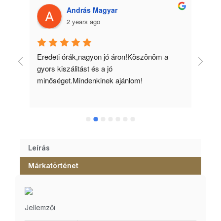
András Magyar
2 years ago
 
Eredeti órák,nagyon jó áron!Köszönöm a 
Min
gyors kiszálitást és a jó 
kös
minőséget.Mindenkinek ajánlom!
Leírás
Márkatörténet
Jellemzői