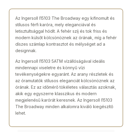
Az Ingersoll I15103 The Broadway egy kifinomult és
stílusos férfi karóra, mely eleganciával és
letisztultsággal hódít. A fehér szíj és tok friss és
modern külsőt kölcsönöznek az órának, míg a fehér
díszes számlap kontrasztot és mélységet ad a
designnak.
Az Ingersoll I15103 5ATM vízállóságával ideális
mindennapi viseletre és könnyű vízi
tevékenységekre egyaránt. Az arany részletek és
az óramutatók stílusos eleganciát kölcsönöznek az
órának. Ez az időmérő tökéletes választás azoknak,
akik egy egyszerre klasszikus és modern
megjelenésű karórát keresnek. Az Ingersoll I15103
The Broadway minden alkalomra kiváló kiegészítő
lehet.