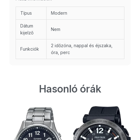
Típus
Modern
Dátum
Nem
kijelző
2 időzóna, nappal és éjszaka,
Funkciók
óra, perc
Hasonló órák