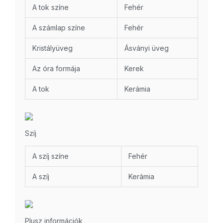
A tok színe
Fehér
A számlap színe
Fehér
Kristályüveg
Ásványi üveg
Az óra formája
Kerek
A tok
Kerámia
Szíj
A szíj színe
Fehér
A szíj
Kerámia
Plusz információk