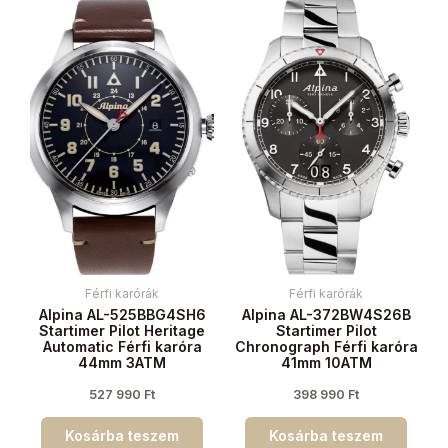
Férfi karórák
Férfi karórák
Alpina AL-525BBG4SH6
Alpina AL-372BW4S26B
Startimer Pilot Heritage
Startimer Pilot
Automatic Férfi karóra
Chronograph Férfi karóra
44mm 3ATM
41mm 10ATM
527 990
Ft
398 990
Ft
Kosárba teszem
Kosárba teszem