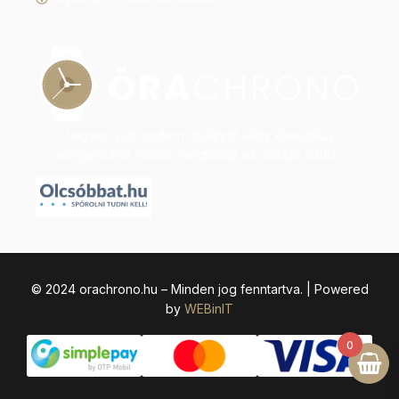
Legyen szó modern dizájnról vagy klasszikus
eleganciáról, nálunk megtalálja az időtálló stílust.
© 2024 orachrono.hu – Minden jog fenntartva. | Powered
by
WEBinIT
0