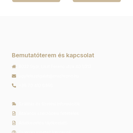
Bemutatóterem és kapcsolat
9022 Győr, Liszt Ferenc utca 40 1/213
ugyfelszolgalat@orachrono.hu
+36 70 410 6466
Szállítás és fizetési információk
Általános szerződési feltételek
Adatkezelési tájékoztató
Gyakran ismételt kérdések