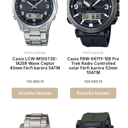
Férfi karórák
Férfi karórák
Casio LCW-M100TSE-
Casio PRW-6611Y-1ER Pro
1A2ER Wave Ceptor
Trek Radio Controlled
40mm Férfi karóra 5ATM
solar Férfi karóra 52mm
10ATM
119 990
Ft
159 990
Ft
Kosárba teszem
Kosárba teszem