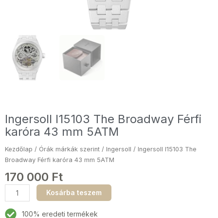
Ingersoll I15103 The Broadway Férfi
karóra 43 mm 5ATM
Kezdőlap
/
Órák márkák szerint
/
Ingersoll
/ Ingersoll I15103 The
Broadway Férfi karóra 43 mm 5ATM
170 000
Ft
Ingersoll
Kosárba teszem
I15103
The
100% eredeti termékek