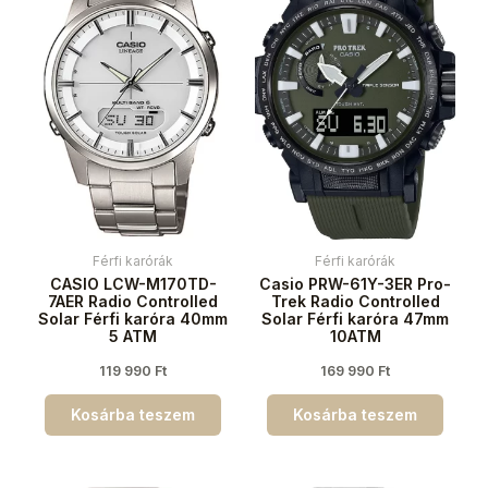
Férfi karórák
Férfi karórák
CASIO LCW-M170TD-
Casio PRW-61Y-3ER Pro-
7AER Radio Controlled
Trek Radio Controlled
Solar Férfi karóra 40mm
Solar Férfi karóra 47mm
5 ATM
10ATM
119 990
Ft
169 990
Ft
Kosárba teszem
Kosárba teszem