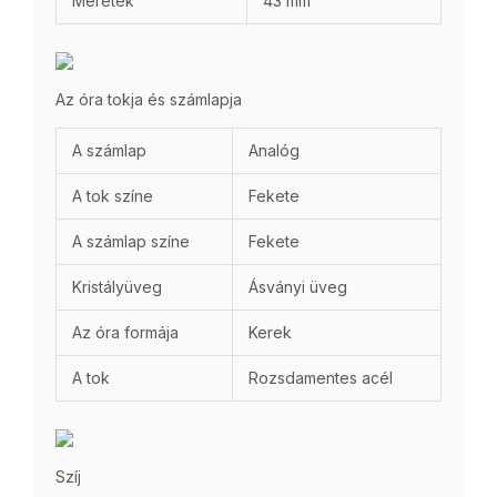
Méretek
43 mm
Az óra tokja és számlapja
A számlap
Analóg
A tok színe
Fekete
A számlap színe
Fekete
Kristályüveg
Ásványi üveg
Az óra formája
Kerek
A tok
Rozsdamentes acél
Szíj