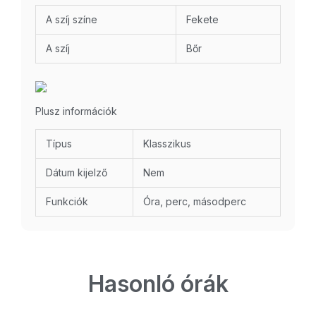
A szíj színe
Fekete
A szíj
Bőr
Plusz információk
Típus
Klasszikus
Dátum kijelző
Nem
Funkciók
Óra, perc, másodperc
Hasonló órák