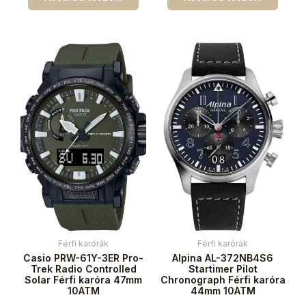
Férfi karórák
Férfi karórák
Casio PRW-61Y-3ER Pro-
Alpina AL-372NB4S6
Trek Radio Controlled
Startimer Pilot
Solar Férfi karóra 47mm
Chronograph Férfi karóra
10ATM
44mm 10ATM