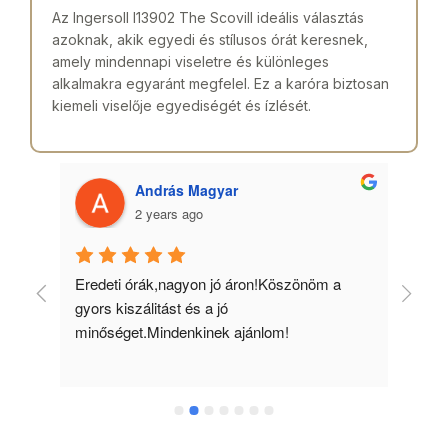
Az Ingersoll I13902 The Scovill ideális választás
azoknak, akik egyedi és stílusos órát keresnek,
amely mindennapi viseletre és különleges
alkalmakra egyaránt megfelel. Ez a karóra biztosan
kiemeli viselője egyediségét és ízlését.
András Magyar
2 years ago
 
Eredeti órák,nagyon jó áron!Köszönöm a 
Min
gyors kiszálitást és a jó 
kös
minőséget.Mindenkinek ajánlom!