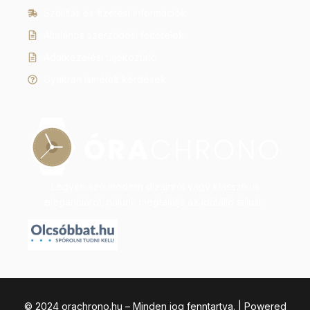
Szállítás és fizetési információk
Általános szerződési feltételek
Adatkezelési tájékoztató
Gyakran ismételt kérdések
Legyen szó modern dizájnról vagy klasszikus
eleganciáról, nálunk megtalálja az időtálló stílust.
© 2024 orachrono.hu – Minden jog fenntartva. | Powered