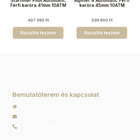
Startimer Pilot Automatic
Alpiner 4 Automatic Férfi
Férfi karóra 41mm 10ATM
karóra 45mm 10ATM
407 990
Ft
539 900
Ft
Kosárba teszem
Kosárba teszem
Bemutatóterem és kapcsolat
9022 Győr, Liszt Ferenc utca 40 1/213
ugyfelszolgalat@orachrono.hu
+36 70 410 6466