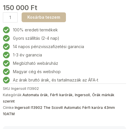
150 000
Ft
Ingersoll
Kosárba teszem
I13902
The
100% eredeti termékek
Scovill
Gyors szállítás (2-4 nap)
Automatic
14 napos pénzvisszafizetési garancia
Férfi
karóra
1-3 év garancia
43mm
Megbízható webáruház
10ATM
Magyar cég és webshop
mennyiség
Az árak bruttó árak, és tartalmazzák az ÁFA-t
SKU
Ingersoll I13902
Kategóriák
Automata órák
,
Férfi karórák
,
Ingersoll
,
Órák márkák
szerint
Címke
Ingersoll I13902 The Scovill Automatic Férfi karóra 43mm
10ATM