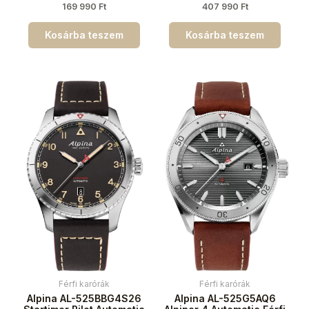
169 990
Ft
407 990
Ft
Kosárba teszem
Kosárba teszem
Férfi karórák
Férfi karórák
Alpina AL-525BBG4S26
Alpina AL-525G5AQ6