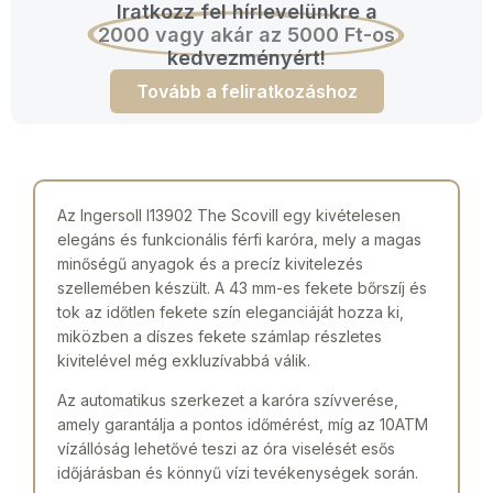
Iratkozz fel hírlevelünkre a
2000 vagy akár az 5000 Ft-os
kedvezményért!
Tovább a feliratkozáshoz
Az Ingersoll I13902 The Scovill egy kivételesen
elegáns és funkcionális férfi karóra, mely a magas
minőségű anyagok és a precíz kivitelezés
szellemében készült. A 43 mm-es fekete bőrszíj és
tok az időtlen fekete szín eleganciáját hozza ki,
miközben a díszes fekete számlap részletes
kivitelével még exkluzívabbá válik.
Az automatikus szerkezet a karóra szívverése,
amely garantálja a pontos időmérést, míg az 10ATM
vízállóság lehetővé teszi az óra viselését esős
időjárásban és könnyű vízi tevékenységek során.