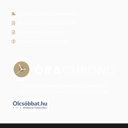
Szállítás és fizetési információk
Általános szerződési feltételek
Adatkezelési tájékoztató
Gyakran ismételt kérdések
Legyen szó modern dizájnról vagy klasszikus
eleganciáról, nálunk megtalálja az időtálló stílust.