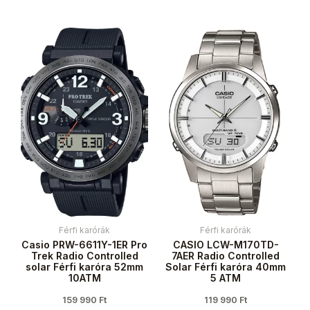
Férfi karórák
Férfi karórák
Casio PRW-6611Y-1ER Pro
CASIO LCW-M170TD-
Trek Radio Controlled
7AER Radio Controlled
solar Férfi karóra 52mm
Solar Férfi karóra 40mm
10ATM
5 ATM
159 990
Ft
119 990
Ft