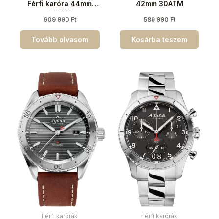
Férfi karóra 44mm
42mm 30ATM
30ATM
609 990
Ft
589 990
Ft
Tovább olvasom
Kosárba teszem
Férfi karórák
Férfi karórák