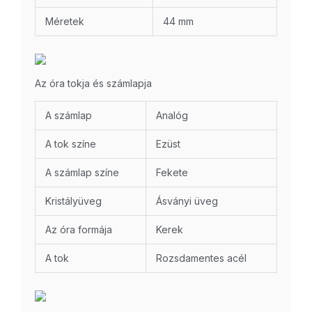
Méretek
44 mm
Az óra tokja és számlapja
A számlap
Analóg
A tok színe
Ezüst
A számlap színe
Fekete
Kristályüveg
Ásványi üveg
Az óra formája
Kerek
A tok
Rozsdamentes acél