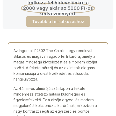
Iratkozz fel hírlevelünkre a
2000 vagy akár az 5000 Ft-os
kedvezményért!
Tovább a feliratkozáshoz
Az Ingersoll I12502 The Catalina egy rendkívül
stílusos és magával ragadó férfi karóra, amely a
magas minőségű kivitelezést és a modern dizájnt
ötvözi. A fekete bőrszíj és az ezüst tok elegáns
kombinációja a divatérzékedet és stílusodat
hangsúlyozza.
Az 44mm-es átmérőjű számlapon a fekete
mindenrész áttetsző hatása különleges és
figyelemfelkeltő. Ez a dizájn egyedi és modern
megjelenést kölcsönöz a karórának, miközben a
nagy kontraszt segíti az egyszerű és pontos