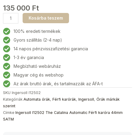
135 000
Ft
Ingersoll
Kosárba teszem
I12502
The
100% eredeti termékek
Catalina
Gyors szállítás (2-4 nap)
Automatic
14 napos pénzvisszafizetési garancia
Férfi
karóra
1-3 év garancia
44mm
Megbízható webáruház
5ATM
Magyar cég és webshop
mennyiség
Az árak bruttó árak, és tartalmazzák az ÁFA-t
SKU
Ingersoll I12502
Kategóriák
Automata órák
,
Férfi karórák
,
Ingersoll
,
Órák márkák
szerint
Címke
Ingersoll I12502 The Catalina Automatic Férfi karóra 44mm
5ATM