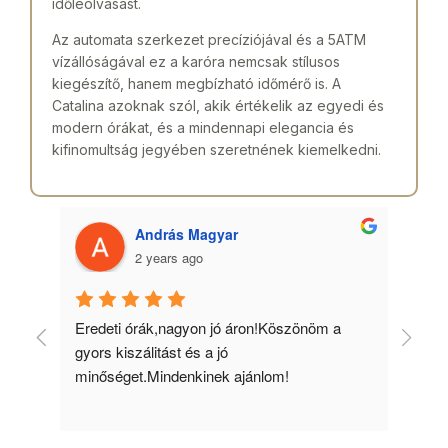
időleolvasást.
Az automata szerkezet precíziójával és a 5ATM
vízállóságával ez a karóra nemcsak stílusos
kiegészítő, hanem megbízható időmérő is. A
Catalina azoknak szól, akik értékelik az egyedi és
modern órákat, és a mindennapi elegancia és
kifinomultság jegyében szeretnének kiemelkedni.
András Magyar
2 years ago
 
Eredeti órák,nagyon jó áron!Köszönöm a 
Min
gyors kiszálitást és a jó 
kös
minőséget.Mindenkinek ajánlom!