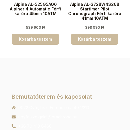
Alpina AL-525G5AQ6
Alpina AL-372BW4S26B
Alpiner 4 Automatic Férfi
Startimer Pilot
karóra 45mm 10ATM
Chronograph Férfi karóra
41mm 10ATM
539 900
Ft
398 990
Ft
Kosárba teszem
Kosárba teszem
Bemutatóterem és kapcsolat
9022 Győr, Liszt Ferenc utca 40 1/213
ugyfelszolgalat@orachrono.hu
+36 70 410 6466