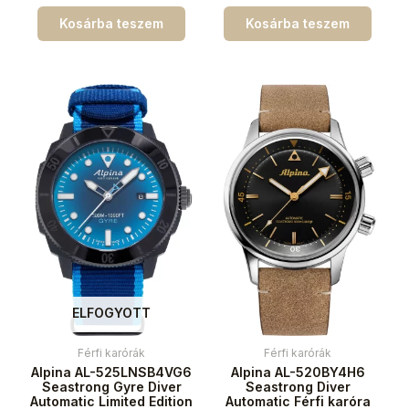
Kosárba teszem
Kosárba teszem
ELFOGYOTT
Férfi karórák
Férfi karórák
Alpina AL-525LNSB4VG6
Alpina AL-520BY4H6
Seastrong Gyre Diver
Seastrong Diver
Automatic Limited Edition
Automatic Férfi karóra