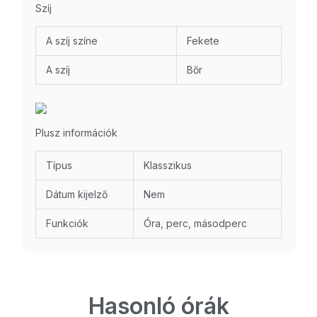
Szíj
A szíj színe
Fekete
A szíj
Bőr
Plusz információk
Típus
Klasszikus
Dátum kijelző
Nem
Funkciók
Óra, perc, másodperc
Hasonló órák