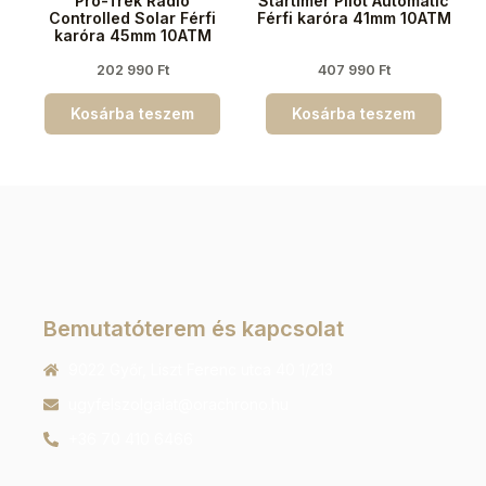
Pro-Trek Radio
Startimer Pilot Automatic
Controlled Solar Férfi
Férfi karóra 41mm 10ATM
karóra 45mm 10ATM
202 990
Ft
407 990
Ft
Kosárba teszem
Kosárba teszem
Bemutatóterem és kapcsolat
9022 Győr, Liszt Ferenc utca 40 1/213
ugyfelszolgalat@orachrono.hu
+36 70 410 6466