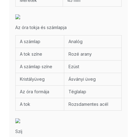
Méretek
45 mm
Az óra tokja és számlapja
A számlap
Analóg
A tok színe
Rozé arany
A számlap színe
Ezüst
Kristályüveg
Ásványi üveg
Az óra formája
Téglalap
A tok
Rozsdamentes acél
Szíj