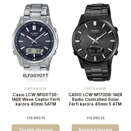
ELFOGYOTT
Férfi karórák
Férfi karórák
Casio LCW-M100TSE-
CASIO LCW-M170DB-1AER
1AER Wave Ceptor Férfi
Radio Controlled Solar
karóra 40mm 5ATM
Férfi karóra 40mm 5 ATM
119 990
Ft
119 990
Ft
Tovább olvasom
Kosárba teszem