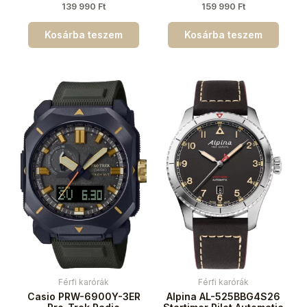
139 990
Ft
159 990
Ft
Kosárba teszem
Kosárba teszem
Férfi karórák
Férfi karórák
Casio PRW-6900Y-3ER
Alpina AL-525BBG4S26