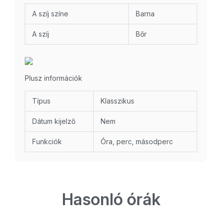
A szíj színe
Barna
A szíj
Bőr
Plusz információk
Típus
Klasszikus
Dátum kijelző
Nem
Funkciók
Óra, perc, másodperc
Hasonló órák