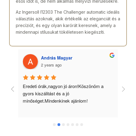
esős időt is, de nem alkalmas mélyvízi merülésekre.
Az Ingersoll I12303 The Challenger automatic ideális
választás azoknak, akik értékelik az eleganciát és a
precíziót, és egy olyan karórát keresnek, amely a
mindennapi stílusukat tökéletesen kiegészíti.
András Magyar
2 years ago
 
Eredeti órák,nagyon jó áron!Köszönöm a 
Min
gyors kiszálitást és a jó 
kös
minőséget.Mindenkinek ajánlom!