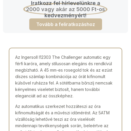
Iratkozz fel hírlevelünkre a
2000 vagy akár az 5000 Ft-os
kedvezményért!
Tovább a feliratkozáshoz
Az Ingersoll I12303 The Challenger automatic egy
férfi karóra, amely stílusosan elegáns és rendkívül
megbízható. A 45 mm-es rosegold tok és az ezüst
díszes számlap kombinációja az órát kifinomult
külsővel ruházza fel. A sötétbarna bőrszíj nemcsak
kényelmes viseletet biztosít, hanem további
eleganciát ad az összképhez.
Az automatikus szerkezet hozzáteszi az óra
kifinomultságát és a művészi időmérést. Az 5ATM
vízállóság lehetővé teszi az óra viselését
mindennapi tevékenységek során, beleértve az