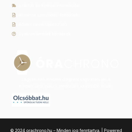
Szállítás és fizetési információk
Általános szerződési feltételek
Adatkezelési tájékoztató
Gyakran ismételt kérdések
Legyen szó modern dizájnról vagy klasszikus
eleganciáról, nálunk megtalálja az időtálló stílust.
© 2024 orachrono.hu – Minden jog fenntartva. | Powered