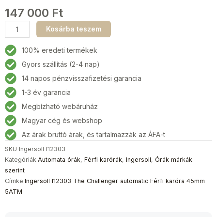
147 000
Ft
Ingersoll
Kosárba teszem
I12303
The
100% eredeti termékek
Challenger
Gyors szállítás (2-4 nap)
automatic
14 napos pénzvisszafizetési garancia
Férfi
karóra
1-3 év garancia
45mm
Megbízható webáruház
5ATM
Magyar cég és webshop
mennyiség
Az árak bruttó árak, és tartalmazzák az ÁFA-t
SKU
Ingersoll I12303
Kategóriák
Automata órák
,
Férfi karórák
,
Ingersoll
,
Órák márkák
szerint
Címke
Ingersoll I12303 The Challenger automatic Férfi karóra 45mm
5ATM