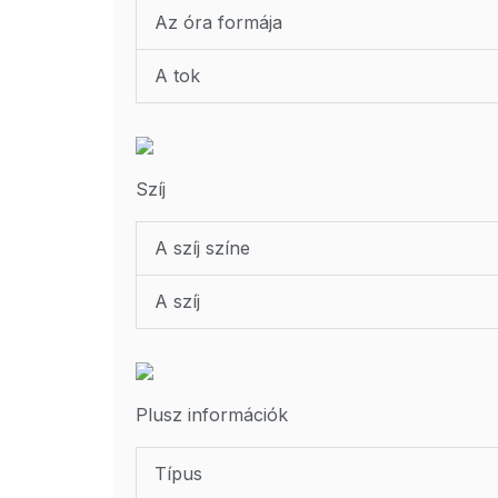
Az óra formája
A tok
Szíj
A szíj színe
A szíj
Plusz információk
Típus