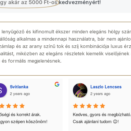
gy akár az 5000 Ft-os
kedvezményért!
lenyűgöző és kifinomult ékszer minden elegáns hölgy szá
zállóság alkalmas a mindennapi használatra, bár nem ajánlo
ámlap és az arany színű tok és szíj kombinációja luxus ér
litást, miközben az elegáns részletek kiemelik viselőjének
i és formális megjelenésnek.
Svitlanka
Laszlo Lencses
2 years ago
2 years ago
ségi és korrekt árak. 
Kedves, gyors és megbízható.
gyon szépen köszönöm!
Csak ajánlani tudom 😉!