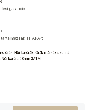
p)
etési garancia
z
p
s tartalmazzák az ÁFA-t
arc órák
,
Női karórák
,
Órák márkák szerint
a Női karóra 28mm 3ATM