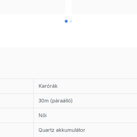
Karórák
30m (páraálló)
Női
Quartz akkumulátor