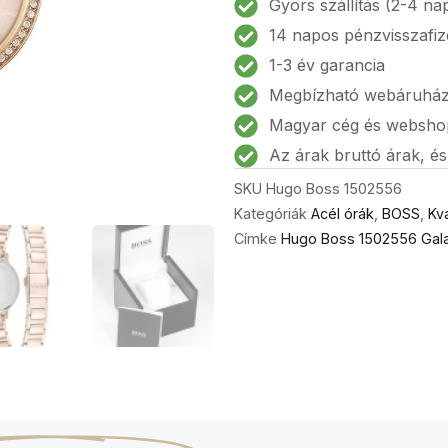
Gyors szállítás (2-4 na
Női
14 napos pénzvisszafiz
karóra
1-3 év garancia
28mm
Megbízható webáruhá
3ATM
mennyiség
Magyar cég és websho
Az árak bruttó árak, é
SKU
Hugo Boss 1502556
Kategóriák
Acél órák
,
BOSS
,
Kv
Címke
Hugo Boss 1502556 Gal