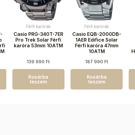
Férfi karórák
Férfi karórák
-
Casio PRG-340T-7ER
Casio EQB-2000DB-
o
Pro Trek Solar Férfi
1AER Edifice Solar
rfi
karóra 53mm 10ATM
Férfi karóra 47mm
TM
10ATM
H
139 990
Ft
187 990
Ft
Kosárba
Kosárba
teszem
teszem