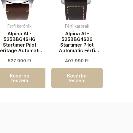
Férfi karórák
Férfi karórák
Alpina AL-
Alpina AL-
525BBG4SH6
525BBG4S26
Startimer Pilot
Startimer Pilot
eritage Automatic
Automatic Férfi
Férfi karóra 44mm
karóra 41mm 10ATM
527 990
Ft
407 990
Ft
3ATM
Kosárba
Kosárba
teszem
teszem