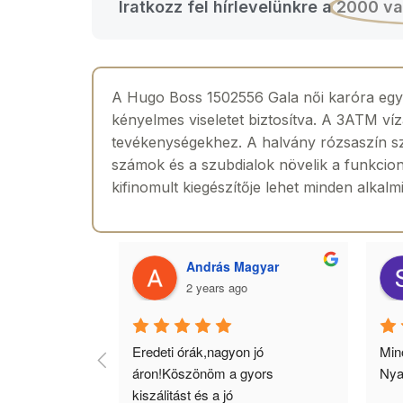
Iratkozz fel hírlevelünkre a
2000 va
A Hugo Boss 1502556 Gala női karóra egy 
kényelmes viseletet biztosítva. A 3ATM ví
tevékenységekhez. A halvány rózsaszín sz
számok és a szubdialok növelik a funkciona
kifinomult kiegészítője lehet minden alkalm
 Toth
András Magyar
2 years ago
agyok 
Eredeti órák,nagyon jó 
Minő
llítás, nagy 
áron!Köszönöm a gyors 
Nya
ató minőség. 5 
kiszálitást és a jó 