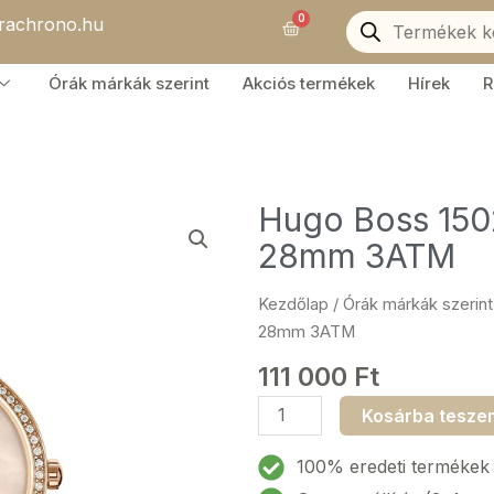
Products
0
orachrono.hu
search
Kosár
Órák márkák szerint
Akciós termékek
Hírek
R
Hugo Boss 150
28mm 3ATM
Kezdőlap
/
Órák márkák szerint
28mm 3ATM
111 000
Ft
Hugo
Kosárba tesze
Boss
1502556
100% eredeti termékek
Gala