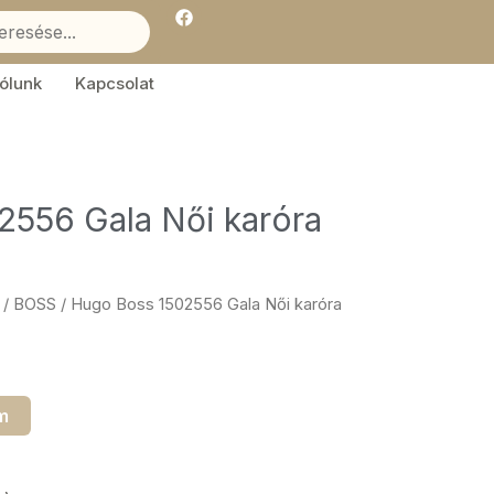
F
a
c
e
b
ólunk
Kapcsolat
o
o
k
2556 Gala Női karóra
/
BOSS
/ Hugo Boss 1502556 Gala Női karóra
m