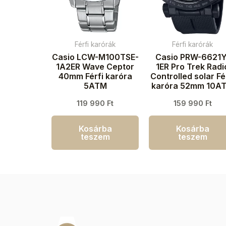
Férfi karórák
Férfi karórák
Casio LCW-M100TSE-
Casio PRW-6621Y
1A2ER Wave Ceptor
1ER Pro Trek Radi
40mm Férfi karóra
Controlled solar Fé
5ATM
karóra 52mm 10A
119 990
Ft
159 990
Ft
Kosárba
Kosárba
teszem
teszem