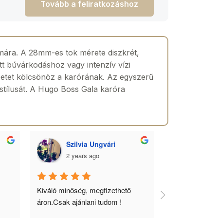
Tovább a feliratkozáshoz
mára. A 28mm-es tok mérete diszkrét,
tt búvárkodáshoz vagy intenzív vízi
zetet kölcsönöz a karórának. Az egyszerű
 stílusát. A Hugo Boss Gala karóra
Szilvia Ungvári
Lórá
2 years ago
2 yea
 
Kiváló minőség, megfizethető 
Az óra a férfia
áron.Csak ajánlani tudom !
ékszere, ebből 
óráimat mindig 