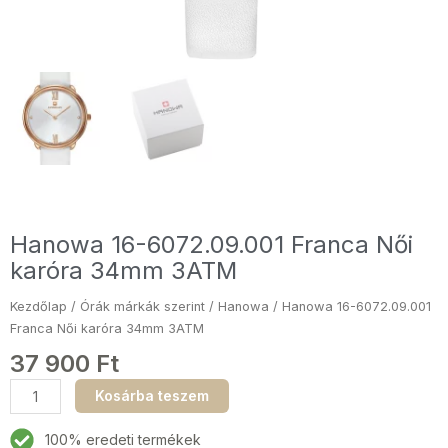
Hanowa 16-6072.09.001 Franca Női
karóra 34mm 3ATM
Kezdőlap
/
Órák márkák szerint
/
Hanowa
/ Hanowa 16-6072.09.001
Franca Női karóra 34mm 3ATM
37 900
Ft
Hanowa
Kosárba teszem
16-
6072.09.001
100% eredeti termékek