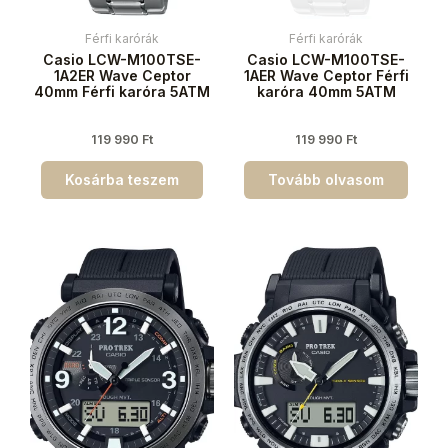
Férfi karórák
Férfi karórák
Casio LCW-M100TSE-
Casio LCW-M100TSE-
1A2ER Wave Ceptor
1AER Wave Ceptor Férfi
40mm Férfi karóra 5ATM
karóra 40mm 5ATM
119 990
Ft
119 990
Ft
Kosárba teszem
Tovább olvasom