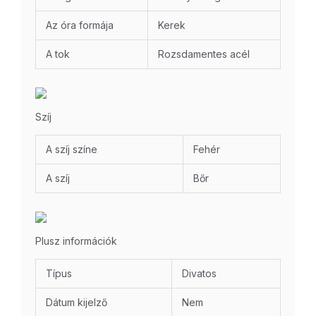
Az óra formája
Kerek
A tok
Rozsdamentes acél
Szíj
A szíj színe
Fehér
A szíj
Bőr
Plusz információk
Típus
Divatos
Dátum kijelző
Nem