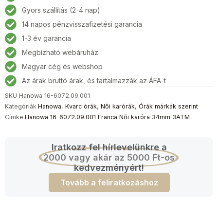
Franca
Gyors szállítás (2-4 nap)
Női
14 napos pénzvisszafizetési garancia
karóra
34mm
1-3 év garancia
3ATM
Megbízható webáruház
mennyiség
Magyar cég és webshop
Az árak bruttó árak, és tartalmazzák az ÁFA-t
SKU
Hanowa 16-6072.09.001
Kategóriák
Hanowa
,
Kvarc órák
,
Női karórák
,
Órák márkák szerint
Címke
Hanowa 16-6072.09.001 Franca Női karóra 34mm 3ATM
Iratkozz fel hírlevelünkre a
2000 vagy akár az 5000 Ft-os
kedvezményért!
Tovább a feliratkozáshoz