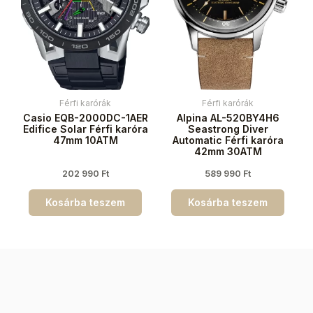
Férfi karórák
Férfi karórák
Casio EQB-2000DC-1AER
Alpina AL-520BY4H6
Edifice Solar Férfi karóra
Seastrong Diver
47mm 10ATM
Automatic Férfi karóra
42mm 30ATM
202 990
Ft
589 990
Ft
Kosárba teszem
Kosárba teszem