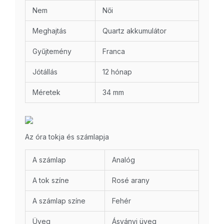
Nem
Női
Meghajtás
Quartz akkumulátor
Gyűjtemény
Franca
Jótállás
12 hónap
Méretek
34 mm
Az óra tokja és számlapja
A számlap
Analóg
A tok színe
Rosé arany
A számlap színe
Fehér
Üveg
Ásványi üveg