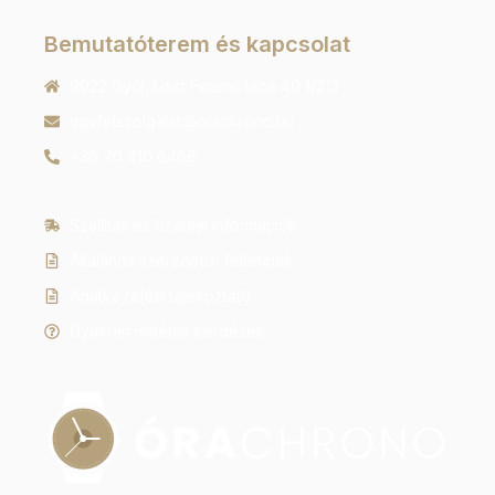
Bemutatóterem és kapcsolat
9022 Győr, Liszt Ferenc utca 40 1/213
ugyfelszolgalat@orachrono.hu
+36 70 410 6466
Szállítás és fizetési információk
Általános szerződési feltételek
Adatkezelési tájékoztató
Gyakran ismételt kérdések