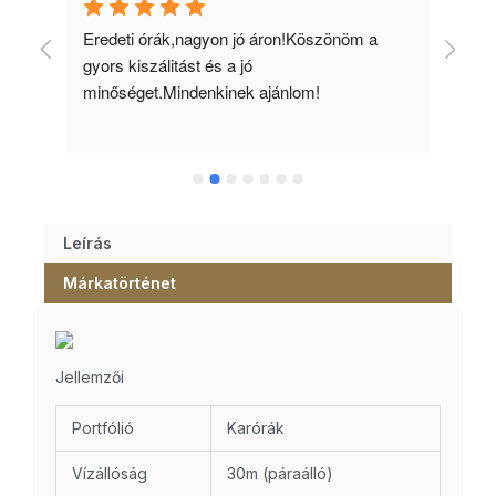
 
Eredeti órák,nagyon jó áron!Köszönöm a 
Min
gyors kiszálitást és a jó 
kös
minőséget.Mindenkinek ajánlom!
Leírás
Márkatörténet
Jellemzői
Portfólió
Karórák
Vízállóság
30m (páraálló)