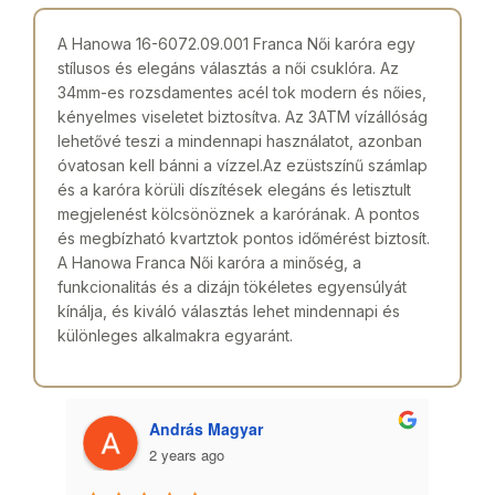
A Hanowa 16-6072.09.001 Franca Női karóra egy
stílusos és elegáns választás a női csuklóra. Az
34mm-es rozsdamentes acél tok modern és nőies,
kényelmes viseletet biztosítva. Az 3ATM vízállóság
lehetővé teszi a mindennapi használatot, azonban
óvatosan kell bánni a vízzel.Az ezüstszínű számlap
és a karóra körüli díszítések elegáns és letisztult
megjelenést kölcsönöznek a karórának. A pontos
és megbízható kvartztok pontos időmérést biztosít.
A Hanowa Franca Női karóra a minőség, a
funkcionalitás és a dizájn tökéletes egyensúlyát
kínálja, és kiváló választás lehet mindennapi és
különleges alkalmakra egyaránt.
András Magyar
2 years ago