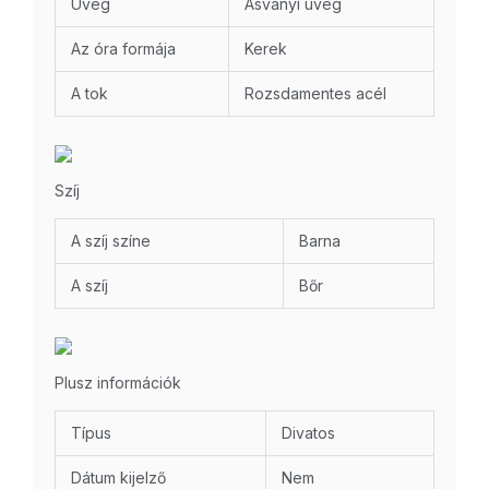
Üveg
Ásványi üveg
Az óra formája
Kerek
A tok
Rozsdamentes acél
Szíj
A szíj színe
Barna
A szíj
Bőr
Plusz információk
Típus
Divatos
Dátum kijelző
Nem