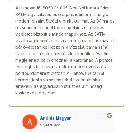
A Hanowa 16-6063.04.005 Gina Női karóra 34mm
3ATM egy stílusos és elegáns időmérő, amely a
modern dizájnt ötvözi a praktikummal. Az 34mm-es
rozsdamentes acél tok kényelmes és divatos
viseletet biztosít a mindennapokhoz. Az 3ATM
vízállóság lehetővé teszi a mindennapi használatot,
bár óvatosan kell kezelni a vízzel.A barna színű
számlap és az elegáns részletek időtlen és nőies
megjelenést kölcsönöznek a karórának. A pontos
és megbízható kvartztokkal rendelkező karóra
pontos időmérést biztosít. A Hanowa Gina Női
karóra ideális választás lehet azoknak, akik
értékelik az egyedülálló stílust és a minőségi
kivitelezést egy órán.
András Magyar
2 years ago