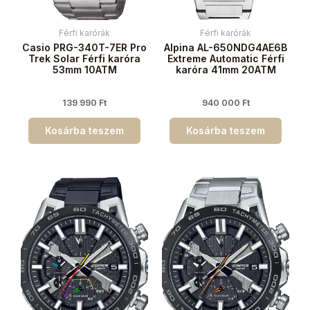
Férfi karórák
Férfi karórák
Casio PRG-340T-7ER Pro
Alpina AL-650NDG4AE6B
Trek Solar Férfi karóra
Extreme Automatic Férfi
53mm 10ATM
karóra 41mm 20ATM
139 990
Ft
940 000
Ft
Kosárba teszem
Kosárba teszem