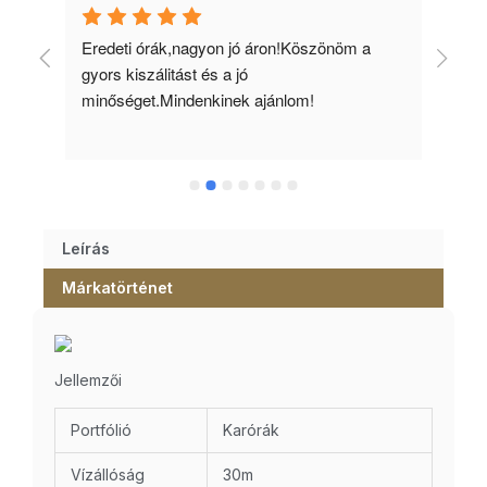
 
Eredeti órák,nagyon jó áron!Köszönöm a 
Min
gyors kiszálitást és a jó 
kös
minőséget.Mindenkinek ajánlom!
Leírás
Márkatörténet
Jellemzői
Portfólió
Karórák
Vízállóság
30m