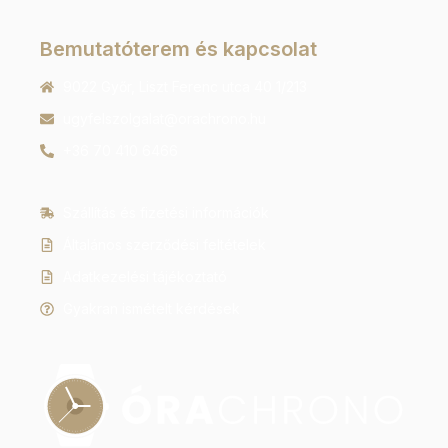
Bemutatóterem és kapcsolat
9022 Győr, Liszt Ferenc utca 40 1/213
ugyfelszolgalat@orachrono.hu
+36 70 410 6466
Szállítás és fizetési információk
Általános szerződési feltételek
Adatkezelési tájékoztató
Gyakran ismételt kérdések