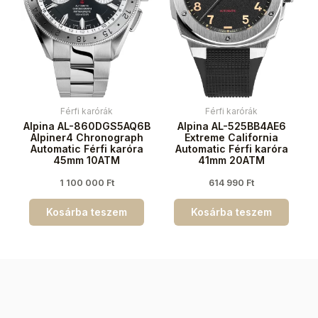
Férfi karórák
Férfi karórák
Alpina AL-860DGS5AQ6B
Alpina AL-525BB4AE6
Alpiner4 Chronograph
Extreme California
Automatic Férfi karóra
Automatic Férfi karóra
45mm 10ATM
41mm 20ATM
1 100 000
Ft
614 990
Ft
Kosárba teszem
Kosárba teszem