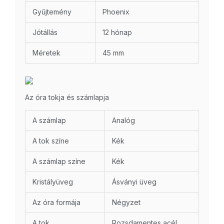
Gyűjtemény
Phoenix
Jótállás
12 hónap
Méretek
45 mm
Az óra tokja és számlapja
A számlap
Analóg
A tok színe
Kék
A számlap színe
Kék
Kristályüveg
Ásványi üveg
Az óra formája
Négyzet
A tok
Rozsdamentes acél