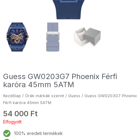
Guess GW0203G7 Phoenix Férfi
karóra 45mm 5ATM
Kezdőlap
/
Órák márkák szerint
/
Guess
/ Guess GW0203G7 Phoenix
Férfi karóra 45mm 5ATM
54 000
Ft
Elfogyott
100% eredeti termékek