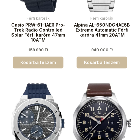
Férfi karórák
Férfi karórák
Casio PRW-61-1AER Pro-
Alpina AL-650NDG4AE6B
Trek Radio Controlled
Extreme Automatic Férfi
Solar Férfi karóra 47mm
karóra 41mm 20ATM
10ATM
159 990
Ft
940 000
Ft
Kosárba teszem
Kosárba teszem