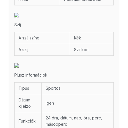
Szíj
A szíj színe
Kék
A szíj
Szilikon
Plusz információk
Típus
Sportos
Dátum
Igen
kijelző
24 óra, dátum, nap, óra, perc,
Funkciók
másodperc