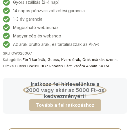
Gyors szállítás (2-4 nap)
14 napos pénzvisszafizetési garancia
1-3 év garancia
Megbízható webáruház
Magyar cég és webshop
Az árak bruttó árak, és tartalmazzák az ÁFA-t
SKU
GW0203G7
Kategóriák
Férfi karórák
,
Guess
,
Kvarc órák
,
Órák márkák szerint
Címke
Guess GW0203G7 Phoenix Férfi karóra 45mm 5ATM
Iratkozz fel hírlevelünkre a
2000 vagy akár az 5000 Ft-os
kedvezményért!
Tovább a feliratkozáshoz