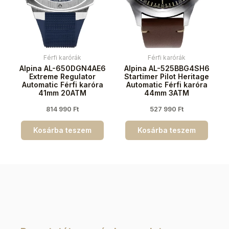
Férfi karórák
Férfi karórák
Alpina AL-650DGN4AE6
Alpina AL-525BBG4SH6
Extreme Regulator
Startimer Pilot Heritage
Automatic Férfi karóra
Automatic Férfi karóra
41mm 20ATM
44mm 3ATM
814 990
Ft
527 990
Ft
Kosárba teszem
Kosárba teszem