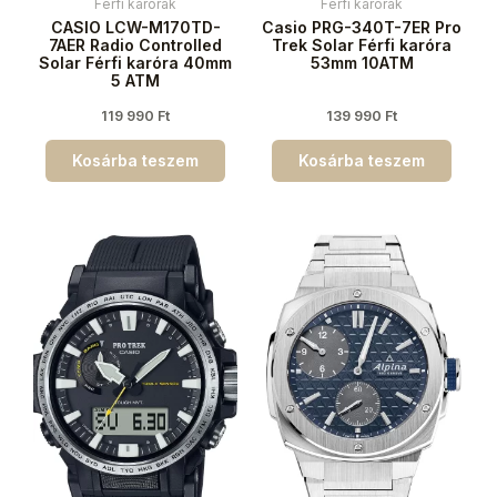
Férfi karórák
Férfi karórák
CASIO LCW-M170TD-
Casio PRG-340T-7ER Pro
7AER Radio Controlled
Trek Solar Férfi karóra
Solar Férfi karóra 40mm
53mm 10ATM
5 ATM
119 990
Ft
139 990
Ft
Kosárba teszem
Kosárba teszem