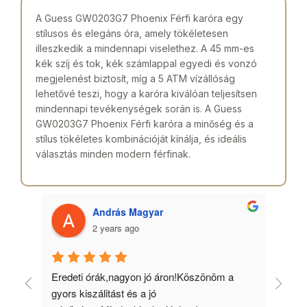
A Guess GW0203G7 Phoenix Férfi karóra egy
stílusos és elegáns óra, amely tökéletesen
illeszkedik a mindennapi viselethez. A 45 mm-es
kék szíj és tok, kék számlappal egyedi és vonzó
megjelenést biztosít, míg a 5 ATM vízállóság
lehetővé teszi, hogy a karóra kiválóan teljesítsen
mindennapi tevékenységek során is. A Guess
GW0203G7 Phoenix Férfi karóra a minőség és a
stílus tökéletes kombinációját kínálja, és ideális
választás minden modern férfinak.
András Magyar
2 years ago
 
Eredeti órák,nagyon jó áron!Köszönöm a 
Min
gyors kiszálitást és a jó 
kös