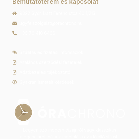
Bemutatóterem és kapcsolat
9022 Győr, Liszt Ferenc utca 40 1/213
ugyfelszolgalat@orachrono.hu
+36 70 410 6466
Szállítás és fizetési információk
Általános szerződési feltételek
Adatkezelési tájékoztató
Gyakran ismételt kérdések
Legyen szó modern dizájnról vagy klasszikus
eleganciáról, nálunk megtalálja az időtálló stílust.