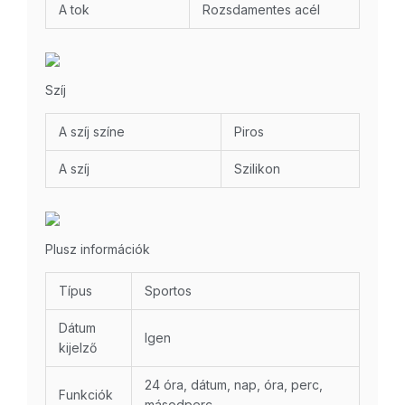
A tok
Rozsdamentes acél
Szíj
A szíj színe
Piros
A szíj
Szilikon
Plusz információk
Típus
Sportos
Dátum
Igen
kijelző
24 óra, dátum, nap, óra, perc,
Funkciók
másodperc