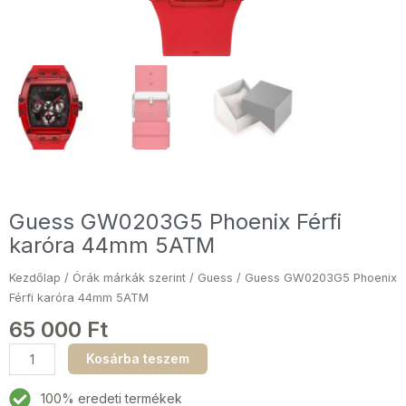
Guess GW0203G5 Phoenix Férfi
karóra 44mm 5ATM
Kezdőlap
/
Órák márkák szerint
/
Guess
/ Guess GW0203G5 Phoenix
Férfi karóra 44mm 5ATM
65 000
Ft
Guess
Kosárba teszem
GW0203G5
Phoenix
100% eredeti termékek