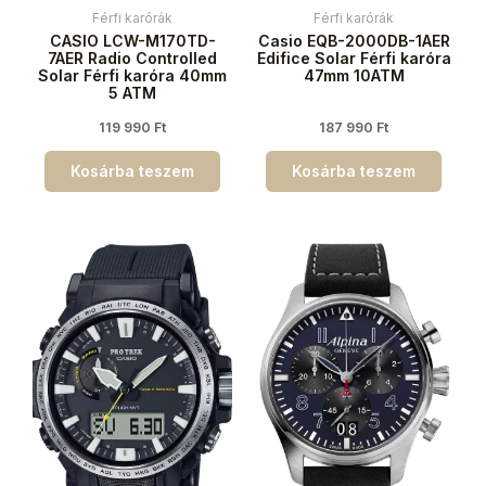
Férfi karórák
Férfi karórák
CASIO LCW-M170TD-
Casio EQB-2000DB-1AER
7AER Radio Controlled
Edifice Solar Férfi karóra
Solar Férfi karóra 40mm
47mm 10ATM
5 ATM
119 990
Ft
187 990
Ft
Kosárba teszem
Kosárba teszem