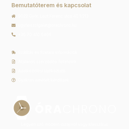
Bemutatóterem és kapcsolat
9022 Győr, Liszt Ferenc utca 40 1/213
ugyfelszolgalat@orachrono.hu
+36 70 410 6466
Szállítás és fizetési információk
Általános szerződési feltételek
Adatkezelési tájékoztató
Gyakran ismételt kérdések
Legyen szó modern dizájnról vagy klasszikus