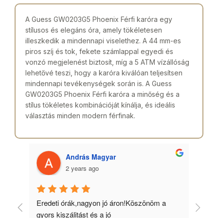
A Guess GW0203G5 Phoenix Férfi karóra egy
stílusos és elegáns óra, amely tökéletesen
illeszkedik a mindennapi viselethez. A 44 mm-es
piros szíj és tok, fekete számlappal egyedi és
vonzó megjelenést biztosít, míg a 5 ATM vízállóság
lehetővé teszi, hogy a karóra kiválóan teljesítsen
mindennapi tevékenységek során is. A Guess
GW0203G5 Phoenix Férfi karóra a minőség és a
stílus tökéletes kombinációját kínálja, és ideális
választás minden modern férfinak.
András Magyar
2 years ago
 
Eredeti órák,nagyon jó áron!Köszönöm a 
Min
gyors kiszálitást és a jó 
kös