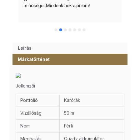
minőséget.Mindenkinek ajánlom!
Leírás
Márkatörténet
Jellemzői
Portfólió
Karórák
Vízállóság
50 m
Nem
Férfi
Meghajtás
Quartz akkumulátor