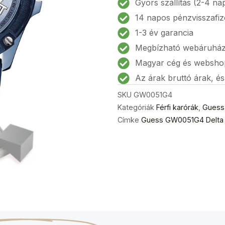
Gyors szállítás (2-4 na
karóra
14 napos pénzvisszafiz
46mm
1-3 év garancia
5ATM
Megbízható webáruhá
mennyiség
Magyar cég és websho
Az árak bruttó árak, é
SKU
GW0051G4
Kategóriák
Férfi karórák
,
Guess
Címke
Guess GW0051G4 Delta 