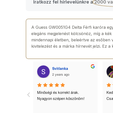
Iratkozz fel hírlevelünkre a
2000 va
A Guess GW0051G4 Delta Férfi karóra egy 
elegáns megjelenést kölcsönöz, míg a kék s
mindennapi életben, beleértve az esőben v
kivitelezést és a márka hírnevét jelzi. Ez a
agyar
Svitlanka
2 years ago
jó 
Minőségi és korrekt árak. 
Ked
yors 
Nyagyon szépen köszönöm!
Csa
inek ajánlom!