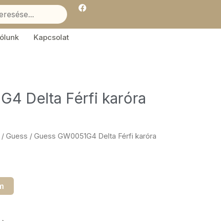
F
a
c
e
b
ólunk
Kapcsolat
o
o
k
4 Delta Férfi karóra
/
Guess
/ Guess GW0051G4 Delta Férfi karóra
m