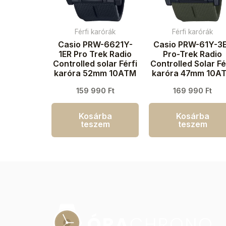
Férfi karórák
Férfi karórák
Casio PRW-6621Y-
Casio PRW-61Y-3
1ER Pro Trek Radio
Pro-Trek Radio
Controlled solar Férfi
Controlled Solar Fé
karóra 52mm 10ATM
karóra 47mm 10A
159 990
Ft
169 990
Ft
Kosárba
Kosárba
teszem
teszem