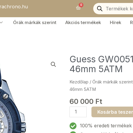
Products
0
orachrono.hu
search
Kosár
Órák márkák szerint
Akciós termékek
Hírek
R
Guess GW0051G
46mm 5ATM
Kezdőlap
/
Órák márkák szerint
46mm 5ATM
60 000
Ft
Guess
Kosárba tesze
GW0051G4
Delta
100% eredeti termékek
Férfi