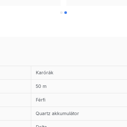
Karórák
50 m
Férfi
Quartz akkumulátor