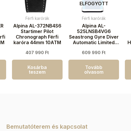
ELFOGYOTT
Férfi karórák
Férfi karórák
ER
Alpina AL-372NB4S6
Alpina AL-
Startimer Pilot
525LNSB4VG6
rfi
Chronograph Férfi
Seastrong Gyre Diver
TM
karóra 44mm 10ATM
Automatic Limited
H
Edition Férfi karóra
407 990
Ft
609 990
Ft
44mm 30ATM
Kosárba
Tovább
teszem
olvasom
Bemutatóterem és kapcsolat