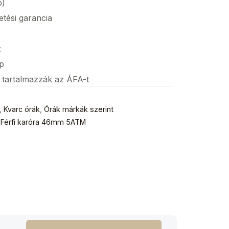
p)
etési garancia
z
p
s tartalmazzák az ÁFA-t
,
Kvarc órák
,
Órák márkák szerint
Férfi karóra 46mm 5ATM