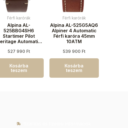
Férfi karórák
Férfi karórák
Alpina AL-
Alpina AL-525G5AQ6
525BBG4SH6
Alpiner 4 Automatic
Startimer Pilot
Férfi karóra 45mm
eritage Automatic
10ATM
Férfi karóra 44mm
527 990
Ft
539 900
Ft
3ATM
Kosárba
Kosárba
teszem
teszem
Szállítás és fizetési információk