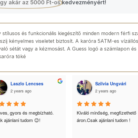
gy akár az 5000 Ft-os
kedvezményért!
stílusos és funkcionális kiegészítő minden modern férfi 
zíj kényelmes viseletet biztosít. A karóra 5ATM-es vízállós
aló sétát vagy a kézmosást. A Guess logó a számlapon és a
 karóra töké
Laszlo Lencses
Szilvia Ungvári
2 years ago
2 years ago
ves, gyors és megbízható. 
Kiváló minőség, megfizethető 
k ajánlani tudom 😉!
áron.Csak ajánlani tudom !