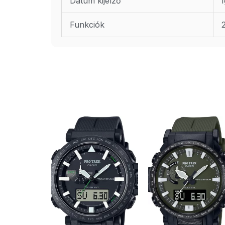
Dátum kijelző
Funkciók