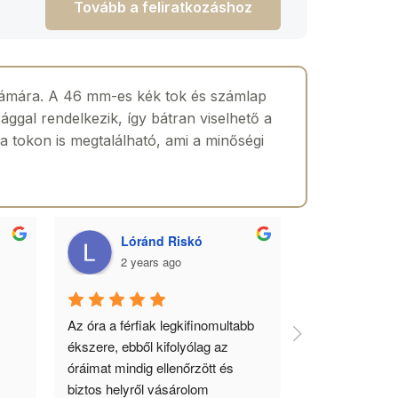
Tovább a feliratkozáshoz
számára. A 46 mm-es kék tok és számlap
ággal rendelkezik, így bátran viselhető a
 tokon is megtalálható, ami a minőségi
Lóránd Riskó
Szabo
2 years ago
2 yea
Az óra a férfiak legkifinomultabb 
Gyönyörű órák
ékszere, ebből kifolyólag az 
minőségi kiszo
óráimat mindig ellenőrzött és 
biztos helyről vásárolom 