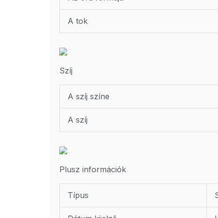
A tok
Szíj
A szíj színe
A szíj
Plusz információk
Típus