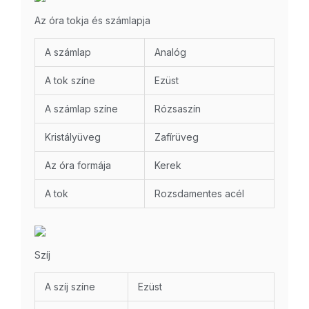
Az óra tokja és számlapja
A számlap
Analóg
A tok színe
Ezüst
A számlap színe
Rózsaszín
Kristályüveg
Zafírüveg
Az óra formája
Kerek
A tok
Rozsdamentes acél
Szíj
A szíj színe
Ezüst