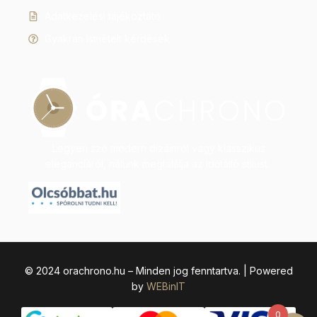
Adatkezelési tájékoztató
Gyakran ismételt kérdések
Legyen szó modern dizájnról vagy klasszikus
eleganciáról, nálunk megtalálja az időtálló stílust.
© 2024 orachrono.hu – Minden jog fenntartva. | Powered
by
WEBinIT
0