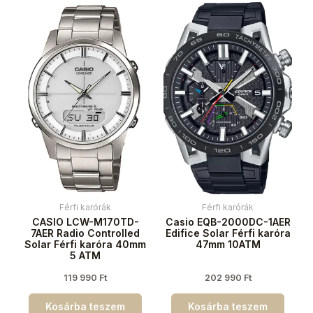
Férfi karórák
Férfi karórák
CASIO LCW-M170TD-
Casio EQB-2000DC-1AER
7AER Radio Controlled
Edifice Solar Férfi karóra
Solar Férfi karóra 40mm
47mm 10ATM
5 ATM
119 990
Ft
202 990
Ft
Kosárba teszem
Kosárba teszem