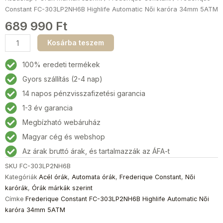
Constant FC-303LP2NH6B Highlife Automatic Női karóra 34mm 5ATM
689 990
Ft
Frederique
Kosárba teszem
Constant
FC-
100% eredeti termékek
303LP2NH6B
Gyors szállítás (2-4 nap)
Highlife
14 napos pénzvisszafizetési garancia
Automatic
Női
1-3 év garancia
karóra
Megbízható webáruház
34mm
Magyar cég és webshop
5ATM
mennyiség
Az árak bruttó árak, és tartalmazzák az ÁFA-t
SKU
FC-303LP2NH6B
Kategóriák
Acél órák
,
Automata órák
,
Frederique Constant
,
Női
karórák
,
Órák márkák szerint
Címke
Frederique Constant FC-303LP2NH6B Highlife Automatic Női
karóra 34mm 5ATM