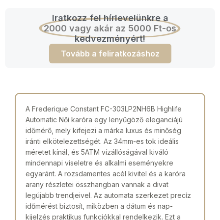
Iratkozz fel hírlevelünkre a
2000 vagy akár az 5000 Ft-os
kedvezményért!
Tovább a feliratkozáshoz
A Frederique Constant FC-303LP2NH6B Highlife
Automatic Női karóra egy lenyűgöző eleganciájú
időmérő, mely kifejezi a márka luxus és minőség
iránti elkötelezettségét. Az 34mm-es tok ideális
méretet kínál, és 5ATM vízállóságával kiváló
mindennapi viseletre és alkalmi eseményekre
egyaránt. A rozsdamentes acél kivitel és a karóra
arany részletei összhangban vannak a divat
legújabb trendjeivel. Az automata szerkezet precíz
időmérést biztosít, miközben a dátum és nap-
kijelzés praktikus funkciókkal rendelkezik. Ezt a