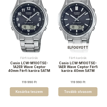
ELFOGYOTT
Férfi karórák
Férfi karórák
Casio LCW-M100TSE-
Casio LCW-M100TSE-
1A2ER Wave Ceptor
1AER Wave Ceptor Férfi
40mm Férfi karóra 5ATM
karóra 40mm 5ATM
119 990
Ft
119 990
Ft
Kosárba teszem
Tovább olvasom