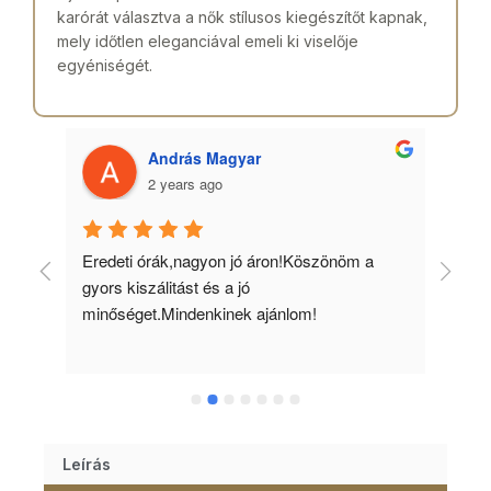
karórát választva a nők stílusos kiegészítőt kapnak,
mely időtlen eleganciával emeli ki viselője
egyéniségét.
András Magyar
2 years ago
 
Eredeti órák,nagyon jó áron!Köszönöm a 
Min
gyors kiszálitást és a jó 
kös
minőséget.Mindenkinek ajánlom!
Leírás