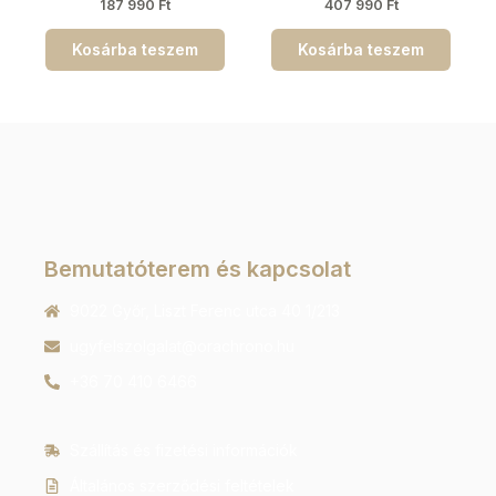
187 990
Ft
407 990
Ft
Kosárba teszem
Kosárba teszem
Bemutatóterem és kapcsolat
9022 Győr, Liszt Ferenc utca 40 1/213
ugyfelszolgalat@orachrono.hu
+36 70 410 6466
Szállítás és fizetési információk
Általános szerződési feltételek