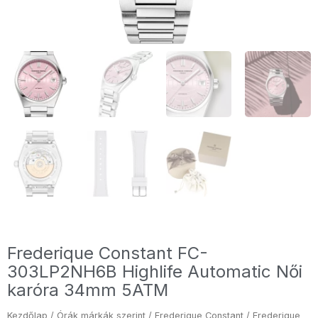
Frederique Constant FC-
303LP2NH6B Highlife Automatic Női
karóra 34mm 5ATM
Kezdőlap
/
Órák márkák szerint
/
Frederique Constant
/ Frederique