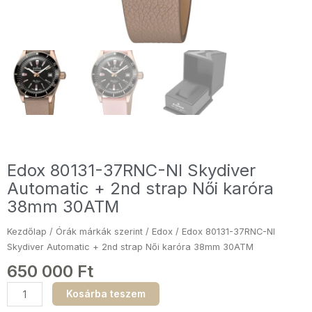
Edox 80131-37RNC-NI Skydiver
Automatic + 2nd strap Női karóra
38mm 30ATM
Kezdőlap
/
Órák márkák szerint
/
Edox
/ Edox 80131-37RNC-NI
Skydiver Automatic + 2nd strap Női karóra 38mm 30ATM
650 000
Ft
Edox
Kosárba teszem
80131-