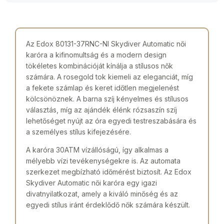
Az Edox 80131-37RNC-NI Skydiver Automatic női
karóra a kifinomultság és a modern design
tökéletes kombinációját kínálja a stílusos nők
számára. A rosegold tok kiemeli az eleganciát, míg
a fekete számlap és keret időtlen megjelenést
kölcsönöznek. A barna szíj kényelmes és stílusos
választás, míg az ajándék élénk rózsaszín szíj
lehetőséget nyújt az óra egyedi testreszabására és
a személyes stílus kifejezésére.
A karóra 30ATM vízállóságú, így alkalmas a
mélyebb vízi tevékenységekre is. Az automata
szerkezet megbízható időmérést biztosít. Az Edox
Skydiver Automatic női karóra egy igazi
divatnyilatkozat, amely a kiváló minőség és az
egyedi stílus iránt érdeklődő nők számára készült.