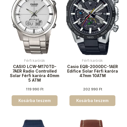
Férfi karórák
Férfi karórák
CASIO LCW-M170TD-
Casio EQB-2000DC-1AER
7AER Radio Controlled
Edifice Solar Férfi karóra
Solar Férfi karóra 40mm
47mm 10ATM
5 ATM
119 990
Ft
202 990
Ft
Kosárba teszem
Kosárba teszem