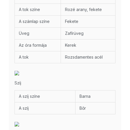
A tok színe
Rozé arany, fekete
A számlap színe
Fekete
Üveg
Zafírüveg
Az óra formája
Kerek
A tok
Rozsdamentes acél
Szíj
A szíj színe
Barna
A szíj
Bőr