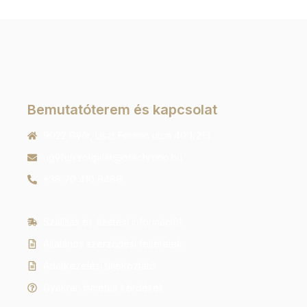
Bemutatóterem és kapcsolat
9022 Győr, Liszt Ferenc utca 40 1/213
ugyfelszolgalat@orachrono.hu
+36 70 410 6466
Szállítás és fizetési információk
Általános szerződési feltételek
Adatkezelési tájékoztató
Gyakran ismételt kérdések