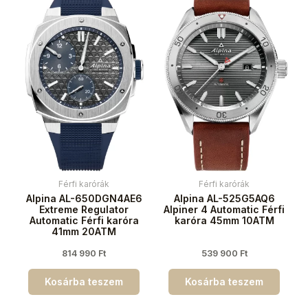
Férfi karórák
Férfi karórák
Alpina AL-650DGN4AE6
Alpina AL-525G5AQ6
Extreme Regulator
Alpiner 4 Automatic Férfi
Automatic Férfi karóra
karóra 45mm 10ATM
41mm 20ATM
814 990
Ft
539 900
Ft
Kosárba teszem
Kosárba teszem