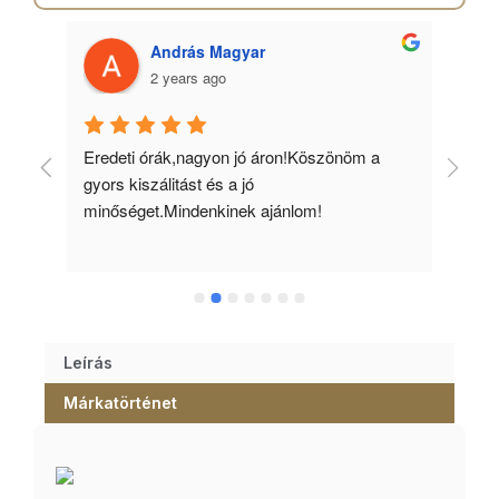
András Magyar
2 years ago
 
Eredeti órák,nagyon jó áron!Köszönöm a 
Min
gyors kiszálitást és a jó 
kös
minőséget.Mindenkinek ajánlom!
Leírás
Márkatörténet