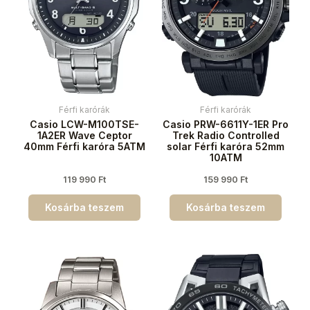
Férfi karórák
Férfi karórák
Casio LCW-M100TSE-
Casio PRW-6611Y-1ER Pro
1A2ER Wave Ceptor
Trek Radio Controlled
40mm Férfi karóra 5ATM
solar Férfi karóra 52mm
10ATM
119 990
Ft
159 990
Ft
Kosárba teszem
Kosárba teszem