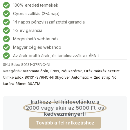
37RNC-
100% eredeti termékek
NI
Gyors szállítás (2-4 nap)
Skydiver
14 napos pénzvisszafizetési garancia
Automatic
+
1-3 év garancia
2nd
Megbízható webáruház
strap
Magyar cég és webshop
Női
karóra
Az árak bruttó árak, és tartalmazzák az ÁFA-t
38mm
SKU
Edox 80131-37RNC-NI
30ATM
Kategóriák
Automata órák
,
Edox
,
Női karórák
,
Órák márkák szerint
mennyiség
Címke
Edox 80131-37RNC-NI Skydiver Automatic + 2nd strap Női
karóra 38mm 30ATM
Iratkozz fel hírlevelünkre a
2000 vagy akár az 5000 Ft-os
kedvezményért!
Tovább a feliratkozáshoz