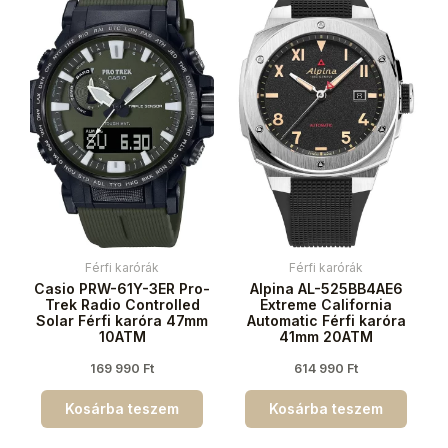
Férfi karórák
Férfi karórák
Casio PRW-61Y-3ER Pro-
Alpina AL-525BB4AE6
Trek Radio Controlled
Extreme California
Solar Férfi karóra 47mm
Automatic Férfi karóra
10ATM
41mm 20ATM
169 990
Ft
614 990
Ft
Kosárba teszem
Kosárba teszem