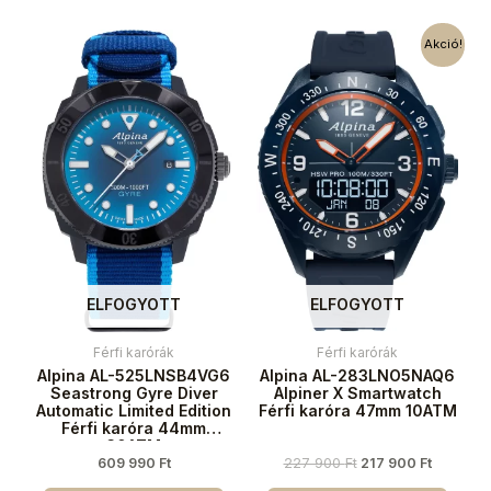
Akció!
ELFOGYOTT
ELFOGYOTT
Férfi karórák
Férfi karórák
Alpina AL-525LNSB4VG6
Alpina AL-283LNO5NAQ6
Seastrong Gyre Diver
Alpiner X Smartwatch
Automatic Limited Edition
Férfi karóra 47mm 10ATM
Férfi karóra 44mm
30ATM
609 990
Ft
227 900
Ft
217 900
Ft