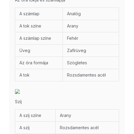
A számlap
Analóg
A tok színe
Arany
A számlap színe
Fehér
Üveg
Zafírüveg
Az óra formája
Szögletes
A tok
Rozsdamentes acél
Szíj
A szíj színe
Arany
A szíj
Rozsdamentes acél