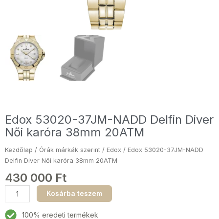
Edox 53020-37JM-NADD Delfin Diver
Női karóra 38mm 20ATM
Kezdőlap
/
Órák márkák szerint
/
Edox
/ Edox 53020-37JM-NADD
Delfin Diver Női karóra 38mm 20ATM
430 000
Ft
Edox
Kosárba teszem
53020-
37JM-
100% eredeti termékek