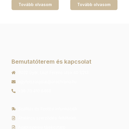
Tovább olvasom
Tovább olvasom
Bemutatóterem és kapcsolat
9022 Győr, Liszt Ferenc utca 40 1/213
ugyfelszolgalat@orachrono.hu
+36 70 410 6466
Szállítás és fizetési információk
Általános szerződési feltételek
Adatkezelési tájékoztató