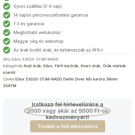
NADD
Gyors szállítás (2-4 nap)
Delfin
14 napos pénzvisszafizetési garancia
Diver
Női
1-3 év garancia
karóra
Megbízható webáruház
38mm
Magyar cég és webshop
20ATM
mennyiség
Az árak bruttó árak, és tartalmazzák az ÁFA-t
SKU
Edox 53020-37JM-NADD
Kategóriák
Acél órák
,
Edox
,
Férfi karórák
,
Kvarc órák
,
Órák márkák
szerint
Címke
Edox 53020-37JM-NADD Delfin Diver Női karóra 38mm
20ATM
Iratkozz fel hírlevelünkre a
2000 vagy akár az 5000 Ft-os
kedvezményért!
Tovább a feliratkozáshoz