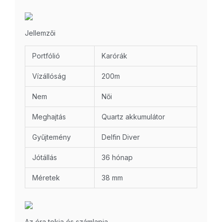
Jellemzői
Portfólió
Karórák
Vízállóság
200m
Nem
Női
Meghajtás
Quartz akkumulátor
Gyűjtemény
Delfin Diver
Jótállás
36 hónap
Méretek
38 mm
Az óra tokja és számlapja