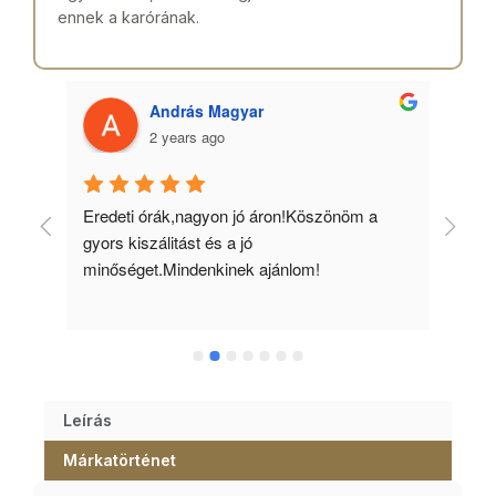
ennek a karórának.
András Magyar
2 years ago
 
Eredeti órák,nagyon jó áron!Köszönöm a 
Min
gyors kiszálitást és a jó 
kös
minőséget.Mindenkinek ajánlom!
Leírás
Márkatörténet