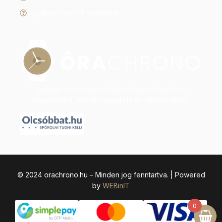
Gyakran ismételt kérdések
Legyen szó modern dizájnról vagy klasszikus
eleganciáról, nálunk megtalálja az időtálló stílust.
© 2024 orachrono.hu – Minden jog fenntartva. | Powered
by
WEBinIT
0