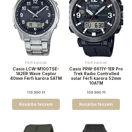
Férfi karórák
Férfi karórák
Casio LCW-M100TSE-
Casio PRW-6611Y-1ER Pro
1A2ER Wave Ceptor
Trek Radio Controlled
40mm Férfi karóra 5ATM
solar Férfi karóra 52mm
10ATM
119 990
Ft
159 990
Ft
Kosárba teszem
Kosárba teszem