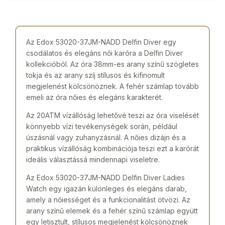
Az Edox 53020-37JM-NADD Delfin Diver egy
csodálatos és elegáns női karóra a Delfin Diver
kollekcióból. Az óra 38mm-es arany színű szögletes
tokja és az arany szíj stílusos és kifinomult
megjelenést kölcsönöznek. A fehér számlap tovább
emeli az óra nőies és elegáns karakterét.
Az 20ATM vízállóság lehetővé teszi az óra viselését
könnyebb vízi tevékenységek során, például
úszásnál vagy zuhanyzásnál. A nőies dizájn és a
praktikus vízállóság kombinációja teszi ezt a karórát
ideális választássá mindennapi viseletre.
Az Edox 53020-37JM-NADD Delfin Diver Ladies
Watch egy igazán különleges és elegáns darab,
amely a nőiességet és a funkcionalitást ötvözi. Az
arany színű elemek és a fehér színű számlap együtt
egy letisztult, stílusos megjelenést kölcsönöznek