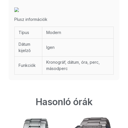
Plusz információk
Típus
Modern
Dátum
Igen
kijelző
Kronográf, dátum, óra, perc,
Funkciók
másodperc
Hasonló órák