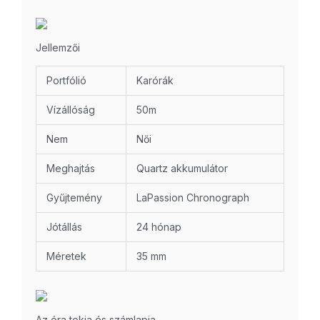
Jellemzői
Portfólió
Karórák
Vízállóság
50m
Nem
Női
Meghajtás
Quartz akkumulátor
Gyűjtemény
LaPassion Chronograph
Jótállás
24 hónap
Méretek
35 mm
Az óra tokja és számlapja