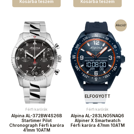
Kosárba teszem
Kosárba teszem
Akció!
ELFOGYOTT
Férfi karórák
Férfi karórák
Alpina AL-372BW4S26B
Alpina AL-283LNO5NAQ6
Startimer Pilot
Alpiner X Smartwatch
Chronograph Férfi karóra
Férfi karóra 47mm 10ATM
41mm 10ATM