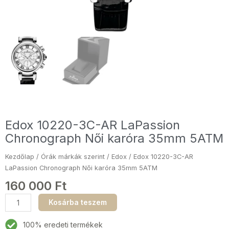
Edox 10220-3C-AR LaPassion
Chronograph Női karóra 35mm 5ATM
Kezdőlap
/
Órák márkák szerint
/
Edox
/ Edox 10220-3C-AR
LaPassion Chronograph Női karóra 35mm 5ATM
160 000
Ft
Edox
Kosárba teszem
10220-
3C-
100% eredeti termékek