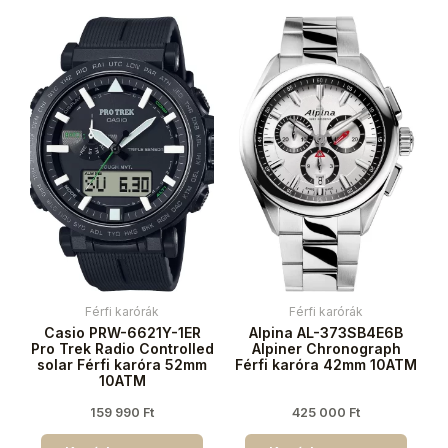
Férfi karórák
Férfi karórák
Casio PRW-6621Y-1ER
Alpina AL-373SB4E6B
Pro Trek Radio Controlled
Alpiner Chronograph
solar Férfi karóra 52mm
Férfi karóra 42mm 10ATM
10ATM
159 990
Ft
425 000
Ft