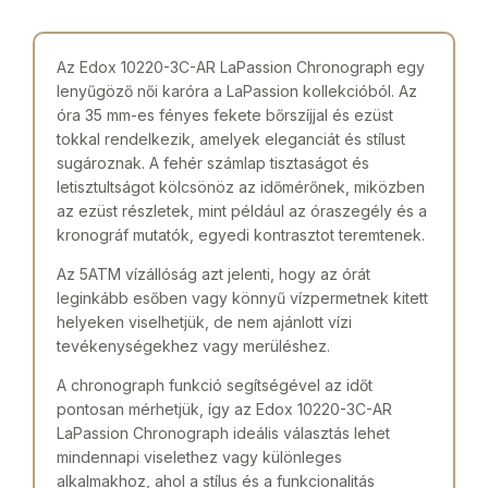
Az Edox 10220-3C-AR LaPassion Chronograph egy
lenyűgöző női karóra a LaPassion kollekcióból. Az
óra 35 mm-es fényes fekete bőrszíjjal és ezüst
tokkal rendelkezik, amelyek eleganciát és stílust
sugároznak. A fehér számlap tisztaságot és
letisztultságot kölcsönöz az időmérőnek, miközben
az ezüst részletek, mint például az óraszegély és a
kronográf mutatók, egyedi kontrasztot teremtenek.
Az 5ATM vízállóság azt jelenti, hogy az órát
leginkább esőben vagy könnyű vízpermetnek kitett
helyeken viselhetjük, de nem ajánlott vízi
tevékenységekhez vagy merüléshez.
A chronograph funkció segítségével az időt
pontosan mérhetjük, így az Edox 10220-3C-AR
LaPassion Chronograph ideális választás lehet
mindennapi viselethez vagy különleges
alkalmakhoz, ahol a stílus és a funkcionalitás