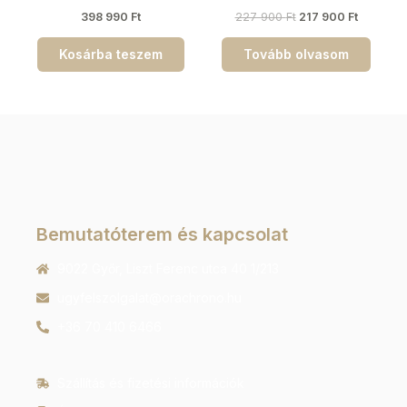
398 990
Ft
227 900
Ft
217 900
Ft
Kosárba teszem
Tovább olvasom
Bemutatóterem és kapcsolat
9022 Győr, Liszt Ferenc utca 40 1/213
ugyfelszolgalat@orachrono.hu
+36 70 410 6466
Szállítás és fizetési információk