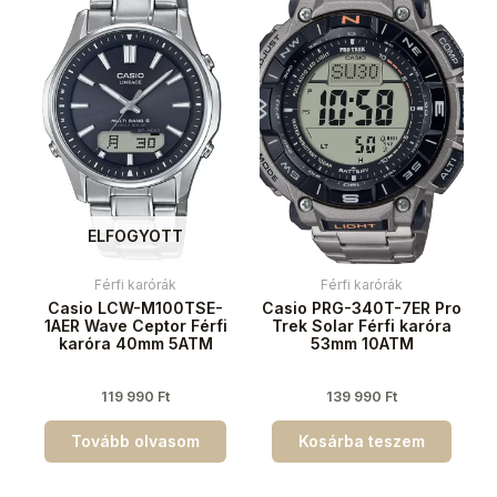
ELFOGYOTT
Férfi karórák
Férfi karórák
Casio LCW-M100TSE-
Casio PRG-340T-7ER Pro
1AER Wave Ceptor Férfi
Trek Solar Férfi karóra
karóra 40mm 5ATM
53mm 10ATM
119 990
Ft
139 990
Ft
Tovább olvasom
Kosárba teszem