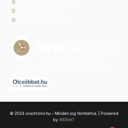
Általános szerződési feltételek
Adatkezelési tájékoztató
Gyakran ismételt kérdések
Legyen szó modern dizájnról vagy klasszikus
eleganciáról, nálunk megtalálja az időtálló stílust.
© 2024 orachrono.hu – Minden jog fenntartva. | Powered
by
WEBinIT