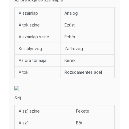
A számlap
Analóg
A tok színe
Ezüst
A számlap színe
Fehér
Kristályüveg
Zafírüveg
Az óra formája
Kerek
A tok
Rozsdamentes acél
Szíj
A szíj színe
Fekete
A szíj
Bőr