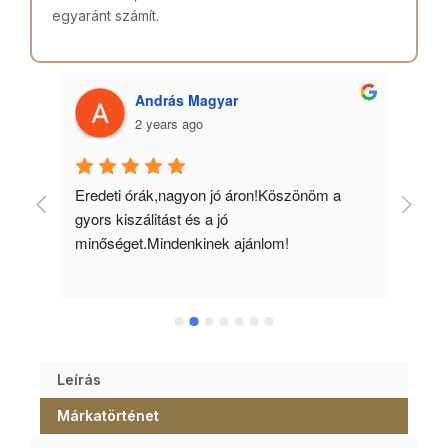
egyaránt számít.
András Magyar
2 years ago
 
Eredeti órák,nagyon jó áron!Köszönöm a 
Min
gyors kiszálitást és a jó 
kös
minőséget.Mindenkinek ajánlom!
Leírás
Márkatörténet