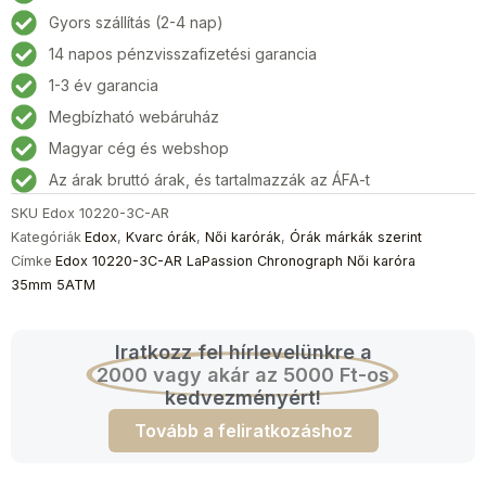
AR
Gyors szállítás (2-4 nap)
LaPassion
14 napos pénzvisszafizetési garancia
Chronograph
Női
1-3 év garancia
karóra
Megbízható webáruház
35mm
Magyar cég és webshop
5ATM
mennyiség
Az árak bruttó árak, és tartalmazzák az ÁFA-t
SKU
Edox 10220-3C-AR
Kategóriák
Edox
,
Kvarc órák
,
Női karórák
,
Órák márkák szerint
Címke
Edox 10220-3C-AR LaPassion Chronograph Női karóra
35mm 5ATM
Iratkozz fel hírlevelünkre a
2000 vagy akár az 5000 Ft-os
kedvezményért!
Tovább a feliratkozáshoz