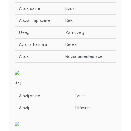
A tok színe
Ezüst
A számlap színe
Kék
Üveg
Zafírüveg
Az óra formája
Kerek
A tok
Rozsdamentes acél
Szíj
A szíj színe
Ezüst
A szíj
Titánium