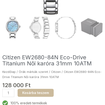
Citizen EW2680-84N Eco-Drive
Titanium Női karóra 31mm 10ATM
Kezdőlap
/
Órák márkák szerint
/
Citizen
/ Citizen EW2680-84N Eco-
Drive Titanium Női karóra 31mm 10ATM
128 000
Ft
Citizen
Kosárba teszem
EW2680-
84N
100% eredeti termékek