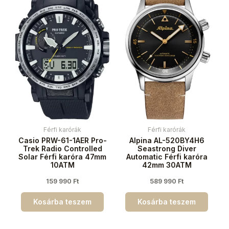
Férfi karórák
Férfi karórák
Casio PRW-61-1AER Pro-
Alpina AL-520BY4H6
Trek Radio Controlled
Seastrong Diver
Solar Férfi karóra 47mm
Automatic Férfi karóra
10ATM
42mm 30ATM
159 990
Ft
589 990
Ft
Kosárba teszem
Kosárba teszem