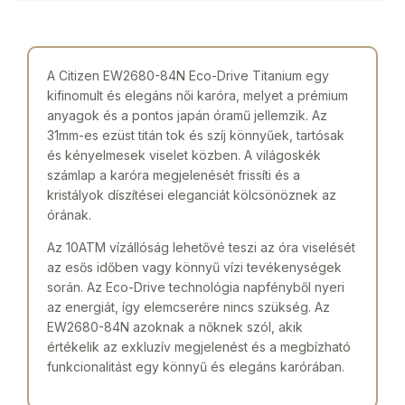
A Citizen EW2680-84N Eco-Drive Titanium egy
kifinomult és elegáns női karóra, melyet a prémium
anyagok és a pontos japán óramű jellemzik. Az
31mm-es ezüst titán tok és szíj könnyűek, tartósak
és kényelmesek viselet közben. A világoskék
számlap a karóra megjelenését frissíti és a
kristályok díszítései eleganciát kölcsönöznek az
órának.
Az 10ATM vízállóság lehetővé teszi az óra viselését
az esős időben vagy könnyű vízi tevékenységek
során. Az Eco-Drive technológia napfényből nyeri
az energiát, így elemcserére nincs szükség. Az
EW2680-84N azoknak a nőknek szól, akik
értékelik az exkluzív megjelenést és a megbízható
funkcionalitást egy könnyű és elegáns karórában.