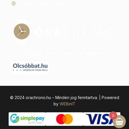
Gyakran ismételt kérdések
Legyen szó modern dizájnról vagy klasszikus
eleganciáról, nálunk megtalálja az időtálló stílust.
© 2024 orachrono.hu – Minden jog fenntartva. | Powered
by
WEBinIT
0