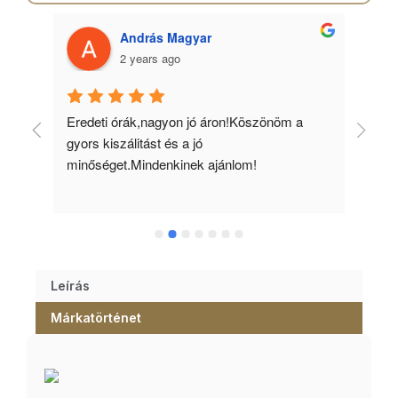
András Magyar
2 years ago
 
Eredeti órák,nagyon jó áron!Köszönöm a 
Min
gyors kiszálitást és a jó 
kös
minőséget.Mindenkinek ajánlom!
Leírás
Márkatörténet