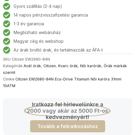
Eco-
Gyors szállítás (2-4 nap)
Drive
14 napos pénzvisszafizetési garancia
Titanium
Női
1-3 év garancia
karóra
Megbízható webáruház
31mm
Magyar cég és webshop
10ATM
mennyiség
Az árak bruttó árak, és tartalmazzák az ÁFA-t
SKU
Citizen EW2680-84N
Kategóriák
Acél órák
,
Citizen
,
Kvarc órák
,
Női karórák
,
Órák márkák
szerint
Címke
Citizen EW2680-84N Eco-Drive Titanium Női karóra 31mm
10ATM
Iratkozz fel hírlevelünkre a
2000 vagy akár az 5000 Ft-os
kedvezményért!
Tovább a feliratkozáshoz