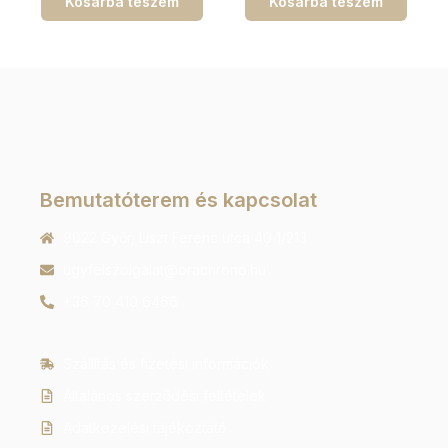
Kosárba teszem
Kosárba teszem
Bemutatóterem és kapcsolat
9022 Győr, Liszt Ferenc utca 40 1/213
ugyfelszolgalat@orachrono.hu
+36 70 410 6466
Szállítás és fizetési információk
Általános szerződési feltételek
Adatkezelési tájékoztató