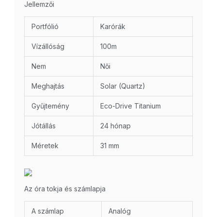
Jellemzői
Portfólió
Karórák
Vízállóság
100m
Nem
Női
Meghajtás
Solar (Quartz)
Gyűjtemény
Eco-Drive Titanium
Jótállás
24 hónap
Méretek
31 mm
Az óra tokja és számlapja
A számlap
Analóg