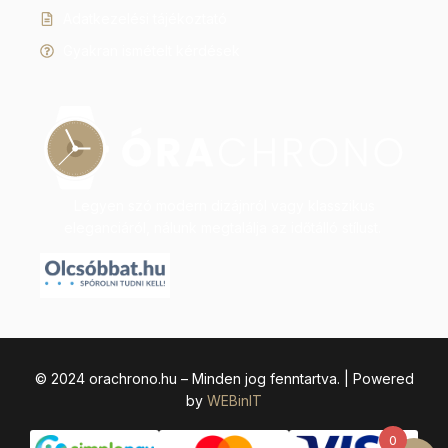
Adatkezelési tájékoztató
Gyakran ismételt kérdések
Legyen szó modern dizájnról vagy klasszikus
eleganciáról, nálunk megtalálja az időtálló stílust.
© 2024 orachrono.hu – Minden jog fenntartva. | Powered
by
WEBinIT
0