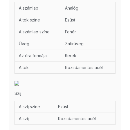
A számlap
Analóg
A tok színe
Ezüst
A számlap színe
Fehér
Üveg
Zafírüveg
Az óra formája
Kerek
A tok
Rozsdamentes acél
Szíj
A szíj színe
Ezüst
A szíj
Rozsdamentes acél