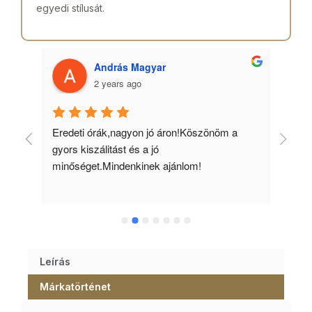
egyedi stílusát.
András Magyar
2 years ago
 
Eredeti órák,nagyon jó áron!Köszönöm a 
Min
gyors kiszálitást és a jó 
kös
minőséget.Mindenkinek ajánlom!
Leírás
Márkatörténet