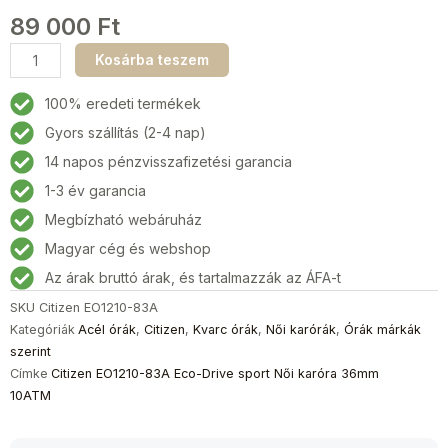
89 000
Ft
Citizen
Kosárba teszem
EO1210-
83A
100% eredeti termékek
Eco-
Gyors szállítás (2-4 nap)
Drive
14 napos pénzvisszafizetési garancia
sport
Női
1-3 év garancia
karóra
Megbízható webáruház
36mm
Magyar cég és webshop
10ATM
mennyiség
Az árak bruttó árak, és tartalmazzák az ÁFA-t
SKU
Citizen EO1210-83A
Kategóriák
Acél órák
,
Citizen
,
Kvarc órák
,
Női karórák
,
Órák márkák
szerint
Címke
Citizen EO1210-83A Eco-Drive sport Női karóra 36mm
10ATM