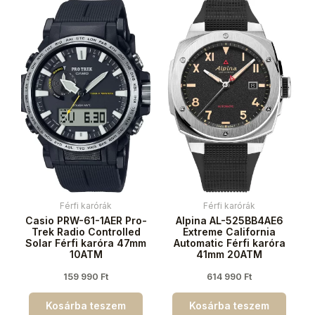
Férfi karórák
Férfi karórák
Casio PRW-61-1AER Pro-
Alpina AL-525BB4AE6
Trek Radio Controlled
Extreme California
Solar Férfi karóra 47mm
Automatic Férfi karóra
10ATM
41mm 20ATM
159 990
Ft
614 990
Ft
Kosárba teszem
Kosárba teszem