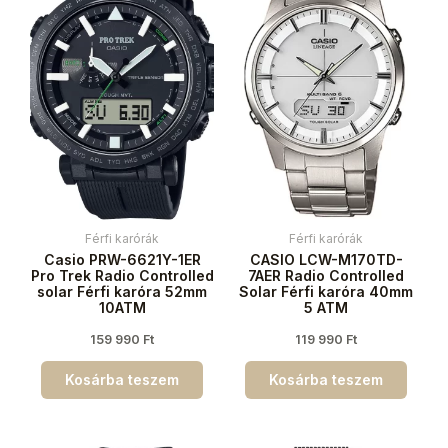
Férfi karórák
Férfi karórák
Casio PRW-6621Y-1ER
CASIO LCW-M170TD-
Pro Trek Radio Controlled
7AER Radio Controlled
solar Férfi karóra 52mm
Solar Férfi karóra 40mm
10ATM
5 ATM
159 990
Ft
119 990
Ft
Kosárba teszem
Kosárba teszem