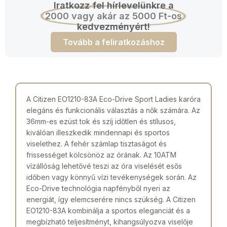
Iratkozz fel hírlevelünkre a
2000 vagy akár az 5000 Ft-os
kedvezményért!
Tovább a feliratkozáshoz
A Citizen EO1210-83A Eco-Drive Sport Ladies karóra
elegáns és funkcionális választás a nők számára. Az
36mm-es ezüst tok és szíj időtlen és stílusos,
kiválóan illeszkedik mindennapi és sportos
viselethez. A fehér számlap tisztaságot és
frissességet kölcsönöz az órának. Az 10ATM
vízállóság lehetővé teszi az óra viselését esős
időben vagy könnyű vízi tevékenységek során. Az
Eco-Drive technológia napfényből nyeri az
energiát, így elemcserére nincs szükség. A Citizen
EO1210-83A kombinálja a sportos eleganciát és a
megbízható teljesítményt, kihangsúlyozva viselője