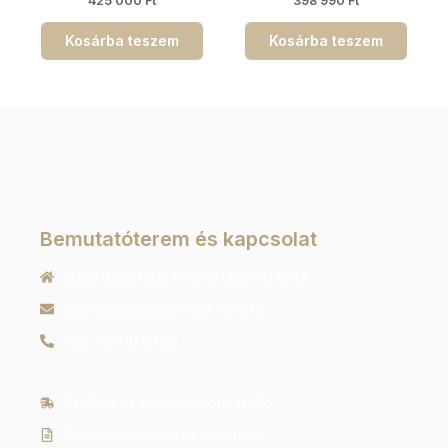
425 000
Ft
398 990
Ft
Kosárba teszem
Kosárba teszem
Bemutatóterem és kapcsolat
9022 Győr, Liszt Ferenc utca 40 1/213
ugyfelszolgalat@orachrono.hu
+36 70 410 6466
Szállítás és fizetési információk
Általános szerződési feltételek