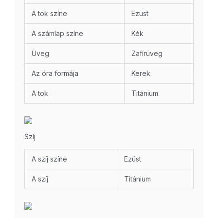
A tok színe
Ezüst
A számlap színe
Kék
Üveg
Zafírüveg
Az óra formája
Kerek
A tok
Titánium
Szíj
A szíj színe
Ezüst
A szíj
Titánium