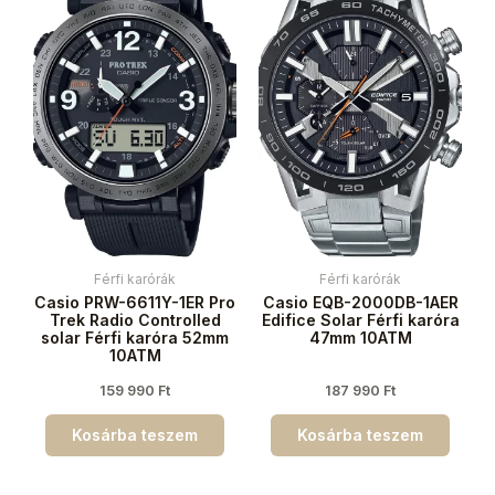
Férfi karórák
Férfi karórák
Casio PRW-6611Y-1ER Pro
Casio EQB-2000DB-1AER
Trek Radio Controlled
Edifice Solar Férfi karóra
solar Férfi karóra 52mm
47mm 10ATM
10ATM
159 990
Ft
187 990
Ft
Kosárba teszem
Kosárba teszem