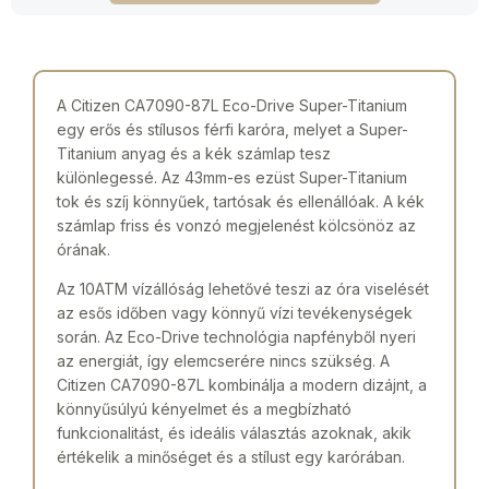
A Citizen CA7090-87L Eco-Drive Super-Titanium
egy erős és stílusos férfi karóra, melyet a Super-
Titanium anyag és a kék számlap tesz
különlegessé. Az 43mm-es ezüst Super-Titanium
tok és szíj könnyűek, tartósak és ellenállóak. A kék
számlap friss és vonzó megjelenést kölcsönöz az
órának.
Az 10ATM vízállóság lehetővé teszi az óra viselését
az esős időben vagy könnyű vízi tevékenységek
során. Az Eco-Drive technológia napfényből nyeri
az energiát, így elemcserére nincs szükség. A
Citizen CA7090-87L kombinálja a modern dizájnt, a
könnyűsúlyú kényelmet és a megbízható
funkcionalitást, és ideális választás azoknak, akik
értékelik a minőséget és a stílust egy karórában.