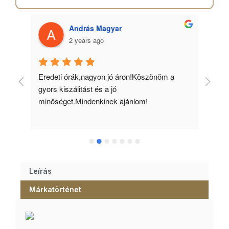
András Magyar
2 years ago
 
Eredeti órák,nagyon jó áron!Köszönöm a 
Min
gyors kiszálitást és a jó 
kös
minőséget.Mindenkinek ajánlom!
Leírás
Márkatörténet