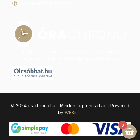
Gyakran ismételt kérdések
Legyen szó modern dizájnról vagy klasszikus
eleganciáról, nálunk megtalálja az időtálló stílust.
© 2024 orachrono.hu – Minden jog fenntartva. | Powered
by
WEBinIT
0