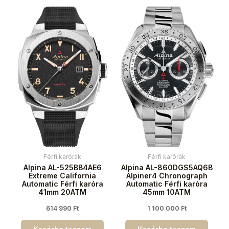
Férfi karórák
Férfi karórák
Alpina AL-525BB4AE6
Alpina AL-860DGS5AQ6B
Extreme California
Alpiner4 Chronograph
Automatic Férfi karóra
Automatic Férfi karóra
41mm 20ATM
45mm 10ATM
614 990
Ft
1 100 000
Ft