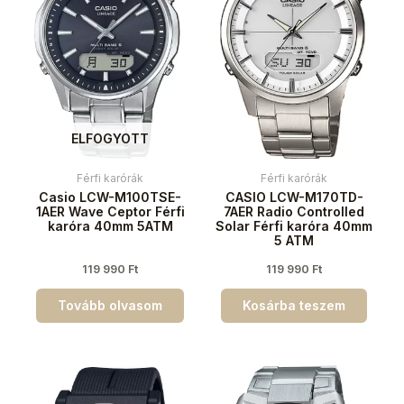
ELFOGYOTT
Férfi karórák
Férfi karórák
Casio LCW-M100TSE-
CASIO LCW-M170TD-
1AER Wave Ceptor Férfi
7AER Radio Controlled
karóra 40mm 5ATM
Solar Férfi karóra 40mm
5 ATM
119 990
Ft
119 990
Ft
Tovább olvasom
Kosárba teszem