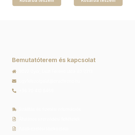
Kosárba teszem
Kosárba teszem
Bemutatóterem és kapcsolat
9022 Győr, Liszt Ferenc utca 40 1/213
ugyfelszolgalat@orachrono.hu
+36 70 410 6466
Szállítás és fizetési információk
Általános szerződési feltételek
Adatkezelési tájékoztató