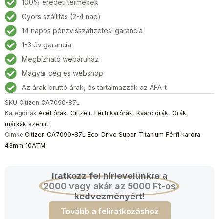
100% eredeti termékek
Gyors szállítás (2-4 nap)
14 napos pénzvisszafizetési garancia
1-3 év garancia
Megbízható webáruház
Magyar cég és webshop
Az árak bruttó árak, és tartalmazzák az ÁFA-t
SKU
Citizen CA7090-87L
Kategóriák
Acél órák
,
Citizen
,
Férfi karórák
,
Kvarc órák
,
Órák
márkák szerint
Címke
Citizen CA7090-87L Eco-Drive Super-Titanium Férfi karóra
43mm 10ATM
Iratkozz fel hírlevelünkre a
2000 vagy akár az 5000 Ft-os
kedvezményért!
Tovább a feliratkozáshoz