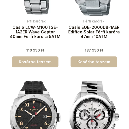
Férfi karórák
Férfi karórák
Casio LCW-M100TSE-
Casio EQB-2000DB-1AER
1A2ER Wave Ceptor
Edifice Solar Férfi karóra
40mm Férfi karóra 5ATM
47mm 10ATM
119 990
Ft
187 990
Ft
Kosárba teszem
Kosárba teszem