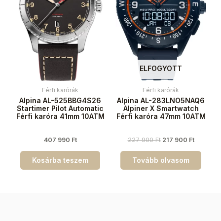
ELFOGYOTT
Férfi karórák
Férfi karórák
Alpina AL-525BBG4S26
Alpina AL-283LNO5NAQ6
Startimer Pilot Automatic
Alpiner X Smartwatch
Férfi karóra 41mm 10ATM
Férfi karóra 47mm 10ATM
407 990
Ft
227 900
Ft
217 900
Ft
Kosárba teszem
Tovább olvasom