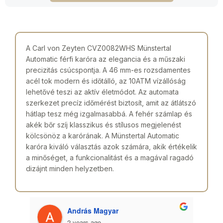
A Carl von Zeyten CVZ0082WHS Münstertal
Automatic férfi karóra az elegancia és a műszaki
precizitás csúcspontja. A 46 mm-es rozsdamentes
acél tok modern és időtálló, az 10ATM vízállóság
lehetővé teszi az aktív életmódot. Az automata
szerkezet precíz időmérést biztosít, amit az átlátszó
hátlap tesz még izgalmasabbá. A fehér számlap és
akék bőr szíj klasszikus és stílusos megjelenést
kölcsönöz a karórának. A Münstertal Automatic
karóra kiváló választás azok számára, akik értékelik
a minőséget, a funkcionalitást és a magával ragadó
dizájnt minden helyzetben.
András Magyar
2 years ago