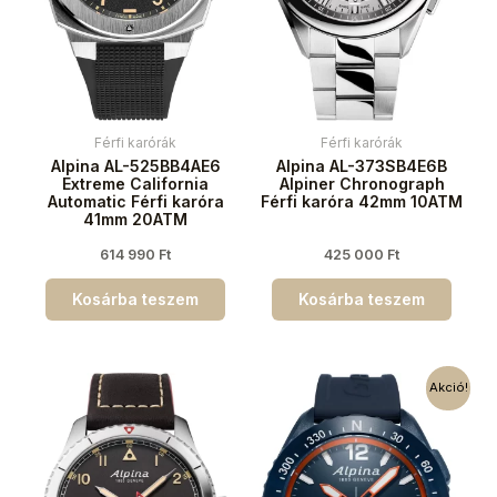
Férfi karórák
Férfi karórák
Alpina AL-525BB4AE6
Alpina AL-373SB4E6B
Extreme California
Alpiner Chronograph
Automatic Férfi karóra
Férfi karóra 42mm 10ATM
41mm 20ATM
614 990
Ft
425 000
Ft
Kosárba teszem
Kosárba teszem
Akció!