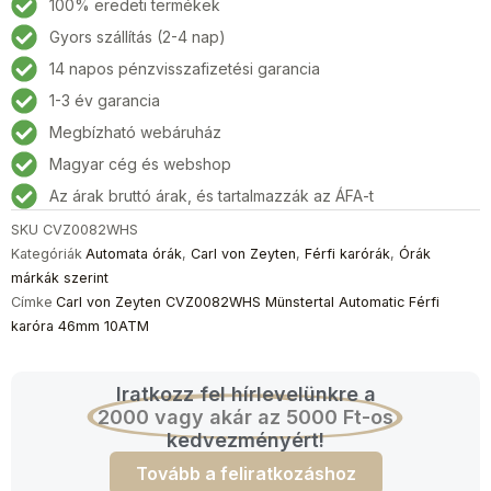
100% eredeti termékek
Gyors szállítás (2-4 nap)
14 napos pénzvisszafizetési garancia
1-3 év garancia
Megbízható webáruház
Magyar cég és webshop
Az árak bruttó árak, és tartalmazzák az ÁFA-t
SKU
CVZ0082WHS
Kategóriák
Automata órák
,
Carl von Zeyten
,
Férfi karórák
,
Órák
márkák szerint
Címke
Carl von Zeyten CVZ0082WHS Münstertal Automatic Férfi
karóra 46mm 10ATM
Iratkozz fel hírlevelünkre a
2000 vagy akár az 5000 Ft-os
kedvezményért!
Tovább a feliratkozáshoz