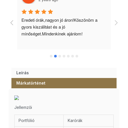
 
Eredeti órák,nagyon jó áron!Köszönöm a 
Min
gyors kiszálitást és a jó 
kös
minőséget.Mindenkinek ajánlom!
Leírás
Márkatörténet
Jellemzői
Portfólió
Karórák