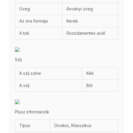
Üveg
Ásványi üveg
Az óra formája
Kerek
A tok
Rozsdamentes acél
Szíj
A szíj színe
Kék
A szíj
Bőr
Plusz információk
Típus
Divatos, Klasszikus