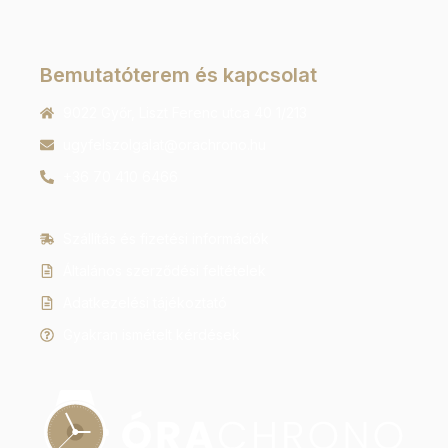
Bemutatóterem és kapcsolat
9022 Győr, Liszt Ferenc utca 40 1/213
ugyfelszolgalat@orachrono.hu
+36 70 410 6466
Szállítás és fizetési információk
Általános szerződési feltételek
Adatkezelési tájékoztató
Gyakran ismételt kérdések