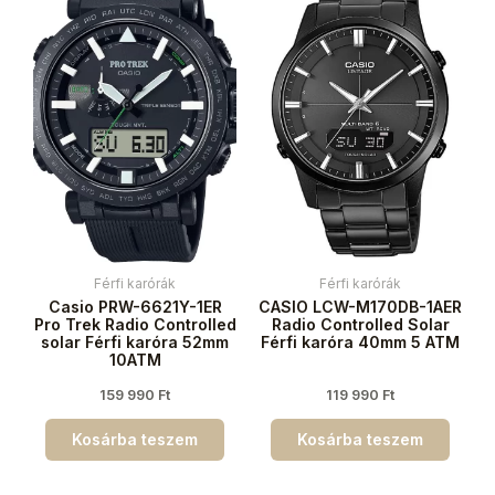
Férfi karórák
Férfi karórák
Casio PRW-6621Y-1ER
CASIO LCW-M170DB-1AER
Pro Trek Radio Controlled
Radio Controlled Solar
solar Férfi karóra 52mm
Férfi karóra 40mm 5 ATM
10ATM
159 990
Ft
119 990
Ft
Kosárba teszem
Kosárba teszem