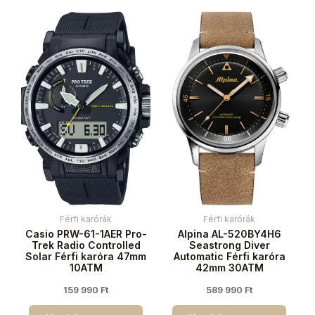
Férfi karórák
Férfi karórák
Casio PRW-61-1AER Pro-
Alpina AL-520BY4H6
Trek Radio Controlled
Seastrong Diver
Solar Férfi karóra 47mm
Automatic Férfi karóra
10ATM
42mm 30ATM
159 990
Ft
589 990
Ft