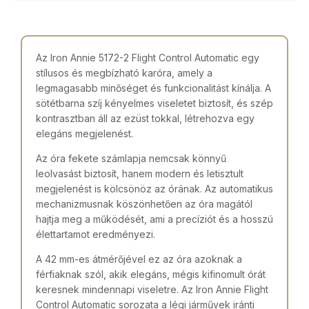
Az Iron Annie 5172-2 Flight Control Automatic egy
stílusos és megbízható karóra, amely a
legmagasabb minőséget és funkcionalitást kínálja. A
sötétbarna szíj kényelmes viseletet biztosít, és szép
kontrasztban áll az ezüst tokkal, létrehozva egy
elegáns megjelenést.
Az óra fekete számlapja nemcsak könnyű
leolvasást biztosít, hanem modern és letisztult
megjelenést is kölcsönöz az órának. Az automatikus
mechanizmusnak köszönhetően az óra magától
hajtja meg a működését, ami a precíziót és a hosszú
élettartamot eredményezi.
A 42 mm-es átmérőjével ez az óra azoknak a
férfiaknak szól, akik elegáns, mégis kifinomult órát
keresnek mindennapi viseletre. Az Iron Annie Flight
Control Automatic sorozata a légi járművek iránti