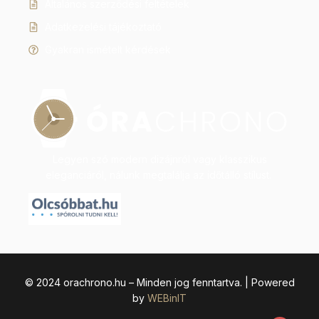
Általános szerződési feltételek
Adatkezelési tájékoztató
Gyakran ismételt kérdések
Legyen szó modern dizájnról vagy klasszikus
eleganciáról, nálunk megtalálja az időtálló stílust.
© 2024 orachrono.hu – Minden jog fenntartva. | Powered
by
WEBinIT