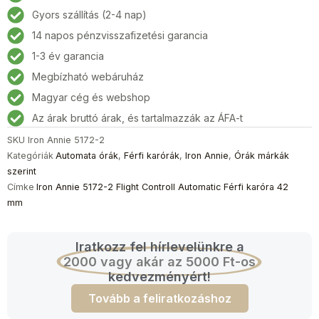
2
Gyors szállítás (2-4 nap)
Flight
14 napos pénzvisszafizetési garancia
Controll
Automatic
1-3 év garancia
Férfi
Megbízható webáruház
karóra
Magyar cég és webshop
42
mm
Az árak bruttó árak, és tartalmazzák az ÁFA-t
mennyiség
SKU
Iron Annie 5172-2
Kategóriák
Automata órák
,
Férfi karórák
,
Iron Annie
,
Órák márkák
szerint
Címke
Iron Annie 5172-2 Flight Controll Automatic Férfi karóra 42
mm
Iratkozz fel hírlevelünkre a
2000 vagy akár az 5000 Ft-os
kedvezményért!
Tovább a feliratkozáshoz