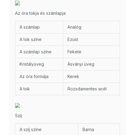
Az óra tokja és számlapja
A számlap
Analóg
A tok színe
Ezüst
A számlap színe
Fekete
Kristályüveg
Ásványi üveg
Az óra formája
Kerek
A tok
Rozsdamentes acél
Szíj
A szíj színe
Barna