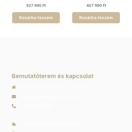
527 990
Ft
407 990
Ft
Kosárba teszem
Kosárba teszem
Bemutatóterem és kapcsolat
9022 Győr, Liszt Ferenc utca 40 1/213
ugyfelszolgalat@orachrono.hu
+36 70 410 6466
Szállítás és fizetési információk