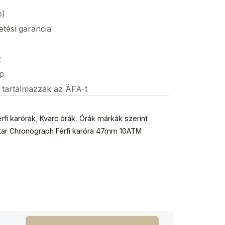
p)
etési garancia
z
p
s tartalmazzák az ÁFA-t
rfi karórák
,
Kvarc órák
,
Órák márkák szerint
tar Chronograph Férfi karóra 47mm 10ATM