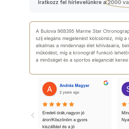
Iratkozz fel hírlevelünkre a
2000 va
A Bulova 96B395 Marine Star Chronograph 
szíj elegáns megjelenést kölcsönöz, míg a 
alkalmas a mindennapi élet kihívásaira, b
működést, míg a kronográf funkció lehetővé
a minőséget és a sportos eleganciát keres
 Toth
András Magyar
2 years ago
agyok 
Eredeti órák,nagyon jó 
Minő
llítás, nagy 
áron!Köszönöm a gyors 
Nya
ató minőség. 5 
kiszálitást és a jó 