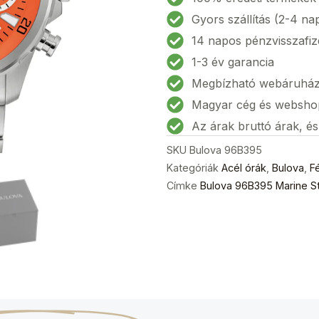
Gyors szállítás (2-4 na
14 napos pénzvisszafiz
1-3 év garancia
Megbízható webáruhá
Magyar cég és websho
Az árak bruttó árak, é
SKU
Bulova 96B395
Kategóriák
Acél órák
,
Bulova
,
Fé
Címke
Bulova 96B395 Marine S