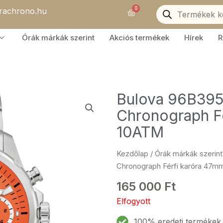
Products
0
orachrono.hu
search
Kosár
Órák márkák szerint
Akciós termékek
Hírek
R
Bulova 96B395
Chronograph F
10ATM
Kezdőlap
/
Órák márkák szerint
Chronograph Férfi karóra 47
165 000
Ft
Elfogyott
100% eredeti termékek