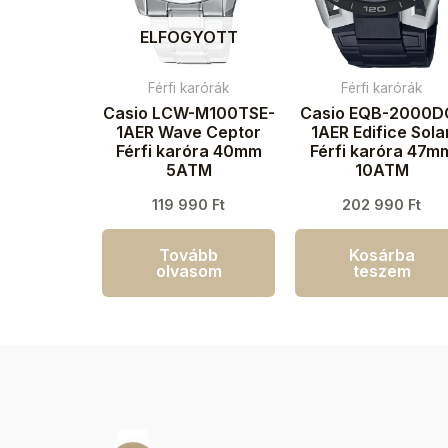
ELFOGYOTT
Férfi karórák
Férfi karórák
Casio LCW-M100TSE-
Casio EQB-2000D
1AER Wave Ceptor
1AER Edifice Sola
Férfi karóra 40mm
Férfi karóra 47m
5ATM
10ATM
119 990
Ft
202 990
Ft
Tovább
Kosárba
olvasom
teszem