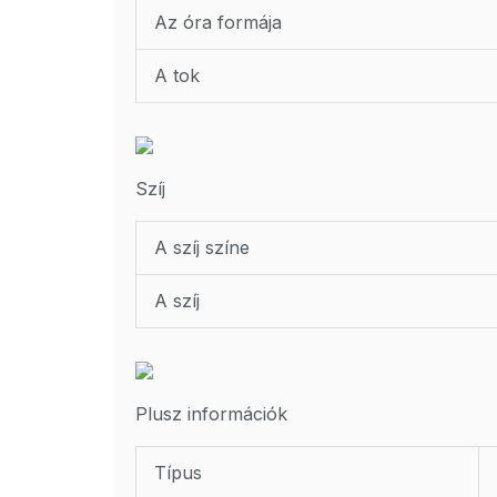
Az óra formája
A tok
Szíj
A szíj színe
A szíj
Plusz információk
Típus