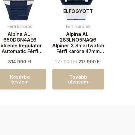
ELFOGYOTT
Férfi karórák
Férfi karórák
Alpina AL-
Alpina AL-
650DGN4AE6
283LNO5NAQ6
Extreme Regulator
Alpiner X Smartwatch
Automatic Férfi
Férfi karóra 47mm
aróra 41mm 20ATM
10ATM
814 990
Ft
227 900
Ft
217 900
Ft
Kosárba
Tovább
teszem
olvasom