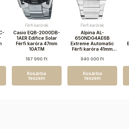
Férfi karórák
Férfi karórák
C-
Casio EQB-2000DB-
Alpina AL-
r
1AER Edifice Solar
650NDG4AE6B
m
Férfi karóra 47mm
Extreme Automatic
10ATM
Férfi karóra 41mm
20ATM
k
187 990
Ft
940 000
Ft
Kosárba
Kosárba
teszem
teszem