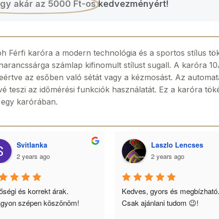
gy akár az 5000 Ft-os
kedvezményért!
Férfi karóra a modern technológia és a sportos stílus tö
narancssárga számlap kifinomult stílust sugall. A karóra 1
eleértve az esőben való sétát vagy a kézmosást. Az automa
 teszi az időmérési funkciók használatát. Ez a karóra töké
i egy karórában.
Svitlanka
Laszlo Lencses
2 years ago
2 years ago
ségi és korrekt árak. 
Kedves, gyors és megbízható.
gyon szépen köszönöm!
Csak ajánlani tudom 😉!