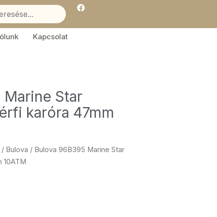
F
a
c
e
b
ólunk
Kapcsolat
o
o
k
 Marine Star
érfi karóra 47mm
/
Bulova
/ Bulova 96B395 Marine Star
mm 10ATM