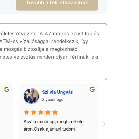
Tovább a feliratkozáshoz
kéletes ötvözete. A 47 mm-es ezüst tok és
0ATM-es vízállósággal rendelkezik, így
ta mozgás biztosítja a megbízható
letes választás minden olyan férfinak, aki
Szilvia Ungvári
Lórá
2 years ago
2 yea
 
Kiváló minőség, megfizethető 
Az óra a férfia
áron.Csak ajánlani tudom !
ékszere, ebből 
óráimat mindig 