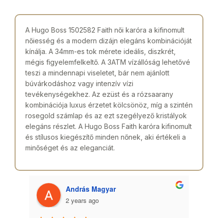
A Hugo Boss 1502582 Faith női karóra a kifinomult
nőiesség és a modern dizájn elegáns kombinációját
kínálja. A 34mm-es tok mérete ideális, diszkrét,
mégis figyelemfelkeltő. A 3ATM vízállóság lehetővé
teszi a mindennapi viseletet, bár nem ajánlott
búvárkodáshoz vagy intenzív vízi
tevékenységekhez. Az ezüst és a rózsaarany
kombinációja luxus érzetet kölcsönöz, míg a szintén
rosegold számlap és az ezt szegélyező kristályok
elegáns részlet. A Hugo Boss Faith karóra kifinomult
és stílusos kiegészítő minden nőnek, aki értékeli a
minőséget és az eleganciát.
András Magyar
2 years ago