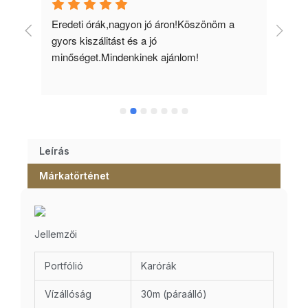
 
Eredeti órák,nagyon jó áron!Köszönöm a 
Min
gyors kiszálitást és a jó 
kös
minőséget.Mindenkinek ajánlom!
Leírás
Márkatörténet
Jellemzői
Portfólió
Karórák
Vízállóság
30m (páraálló)