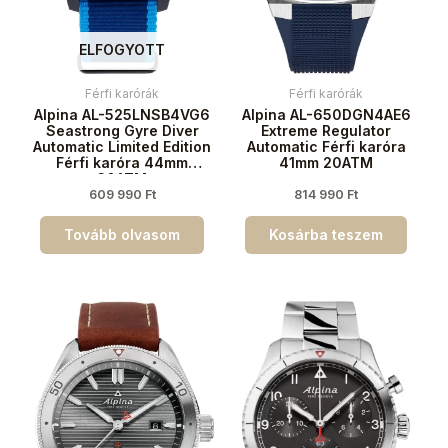
ELFOGYOTT
Férfi karórák
Férfi karórák
Alpina AL-525LNSB4VG6
Alpina AL-650DGN4AE6
Seastrong Gyre Diver
Extreme Regulator
Automatic Limited Edition
Automatic Férfi karóra
Férfi karóra 44mm
41mm 20ATM
30ATM
609 990
Ft
814 990
Ft
Tovább olvasom
Kosárba teszem