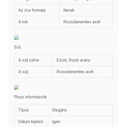
Az óra formája
Kerek
A tok
Rozsdamentes acél
Szíj
A szíj színe
Ezüst, Rozé arany
A szíj
Rozsdamentes acél
Plusz információk
Típus
Elegáns
Dátum kijelző
Igen