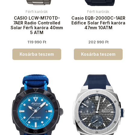
Férfi karórák
Férfi karórák
CASIO LCW-M170TD-
Casio EQB-2000DC-1AER
7AER Radio Controlled
Edifice Solar Férfi karóra
Solar Férfi karóra 40mm
47mm 10ATM
5 ATM
119 990
Ft
202 990
Ft
Kosárba teszem
Kosárba teszem