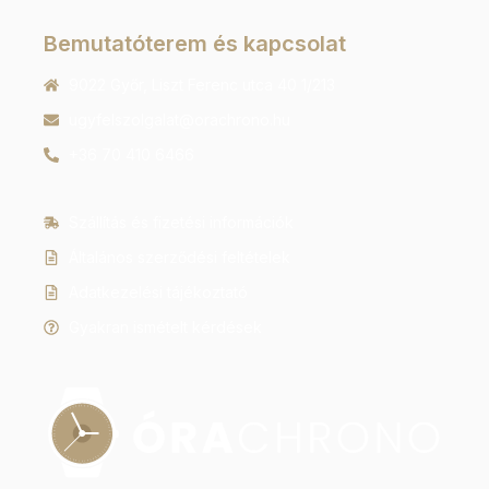
Bemutatóterem és kapcsolat
9022 Győr, Liszt Ferenc utca 40 1/213
ugyfelszolgalat@orachrono.hu
+36 70 410 6466
Szállítás és fizetési információk
Általános szerződési feltételek
Adatkezelési tájékoztató
Gyakran ismételt kérdések