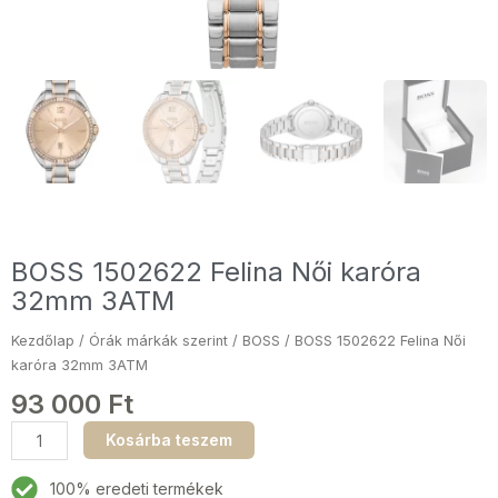
BOSS 1502622 Felina Női karóra
32mm 3ATM
Kezdőlap
/
Órák márkák szerint
/
BOSS
/ BOSS 1502622 Felina Női
karóra 32mm 3ATM
93 000
Ft
BOSS
Kosárba teszem
1502622
Felina
100% eredeti termékek