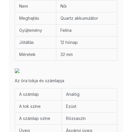
Nem
Női
Meghajtás
Quartz akkumulátor
Gyűjtemény
Felina
Jótállás
12 hónap
Méretek
32 mm
Az óra tokja és számlapja
A számlap
Analóg
A tok színe
Ezüst
A számlap színe
Rózsaszín
Üveg
Ásványi üveg