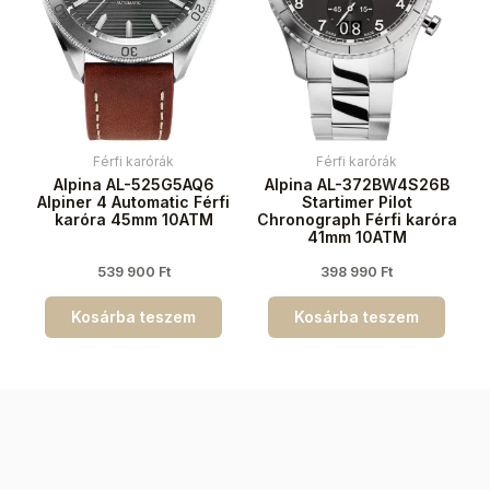
Férfi karórák
Férfi karórák
Alpina AL-525G5AQ6
Alpina AL-372BW4S26B
Alpiner 4 Automatic Férfi
Startimer Pilot
karóra 45mm 10ATM
Chronograph Férfi karóra
41mm 10ATM
539 900
Ft
398 990
Ft
Kosárba teszem
Kosárba teszem