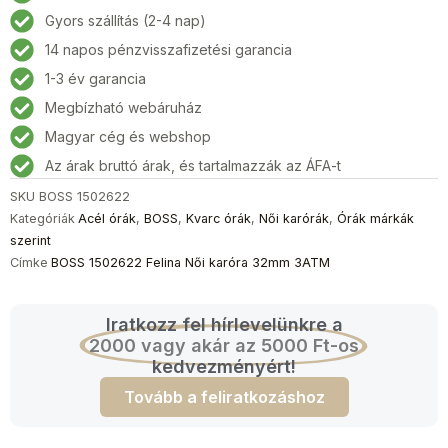
Női
Gyors szállítás (2-4 nap)
karóra
14 napos pénzvisszafizetési garancia
32mm
3ATM
1-3 év garancia
mennyiség
Megbízható webáruház
Magyar cég és webshop
Az árak bruttó árak, és tartalmazzák az ÁFA-t
SKU
BOSS 1502622
Kategóriák
Acél órák
,
BOSS
,
Kvarc órák
,
Női karórák
,
Órák márkák
szerint
Címke
BOSS 1502622 Felina Női karóra 32mm 3ATM
Iratkozz fel hírlevelünkre a
2000 vagy akár az 5000 Ft-os
kedvezményért!
Tovább a feliratkozáshoz