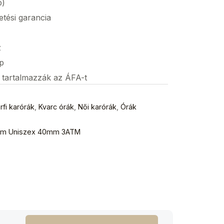
p)
etési garancia
z
p
s tartalmazzák az ÁFA-t
rfi karórák
,
Kvarc órák
,
Női karórák
,
Órák
 Slim Uniszex 40mm 3ATM