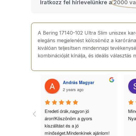
Iratkozz fel hírlevelünkre a
2000 va
A Bering 17140-102 Ultra Slim uniszex karór
elegáns megjelenést kölcsönöz a karórának
kiválóan teljesítsen mindennapi tevékenysé
kombinációját kínálja, és ideális választá
 Toth
András Magyar
2 years ago
agyok 
Eredeti órák,nagyon jó 
Minő
llítás, nagy 
áron!Köszönöm a gyors 
Nya
ató minőség. 5 
kiszálitást és a jó 
lésem.
minőséget.Mindenkinek ajánlom!