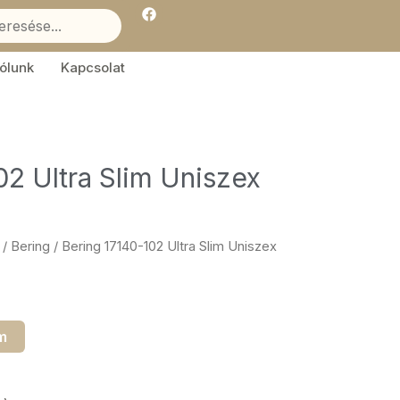
F
a
c
e
b
ólunk
Kapcsolat
o
o
k
02 Ultra Slim Uniszex
/
Bering
/ Bering 17140-102 Ultra Slim Uniszex
m