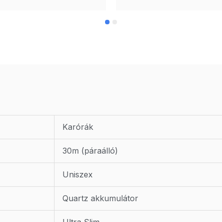
Karórák
30m (páraálló)
Uniszex
Quartz akkumulátor