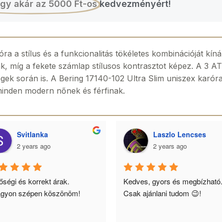
gy akár az 5000 Ft-os
kedvezményért!
a a stílus és a funkcionalitás tökéletes kombinációját kíná
, míg a fekete számlap stílusos kontrasztot képez. A 3 ATM
gek során is. A Bering 17140-102 Ultra Slim uniszex karóra
s minden modern nőnek és férfinak.
Svitlanka
Laszlo Lencses
2 years ago
2 years ago
ségi és korrekt árak. 
Kedves, gyors és megbízható.
gyon szépen köszönöm!
Csak ajánlani tudom 😉!