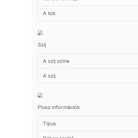
A tok
Szíj
A szíj színe
A szíj
Plusz információk
Típus