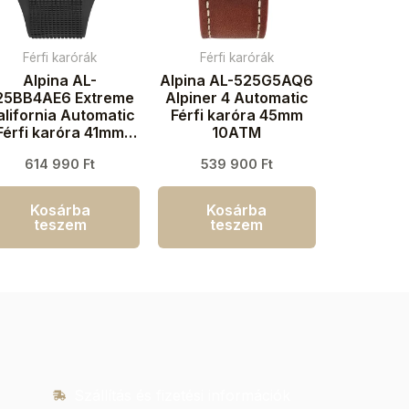
Férfi karórák
Férfi karórák
Alpina AL-
Alpina AL-525G5AQ6
25BB4AE6 Extreme
Alpiner 4 Automatic
alifornia Automatic
Férfi karóra 45mm
Férfi karóra 41mm
10ATM
20ATM
614 990
Ft
539 900
Ft
Kosárba
Kosárba
teszem
teszem
Szállítás és fizetési információk