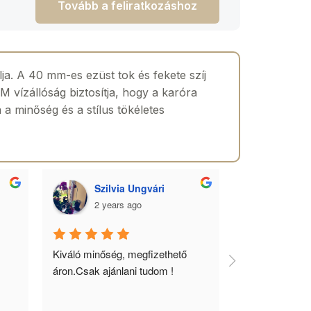
Tovább a feliratkozáshoz
lja. A 40 mm-es ezüst tok és fekete szíj
 vízállóság biztosítja, hogy a karóra
 a minőség és a stílus tökéletes
Szilvia Ungvári
Lórá
2 years ago
2 yea
 
Kiváló minőség, megfizethető 
Az óra a férfia
áron.Csak ajánlani tudom !
ékszere, ebből 
óráimat mindig 
biztos helyről 