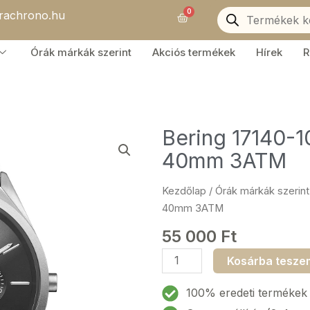
Products
0
orachrono.hu
search
Kosár
Órák márkák szerint
Akciós termékek
Hírek
R
Bering 17140-1
40mm 3ATM
Kezdőlap
/
Órák márkák szerint
40mm 3ATM
55 000
Ft
Bering
Kosárba tesze
17140-
102
100% eredeti termékek
Ultra