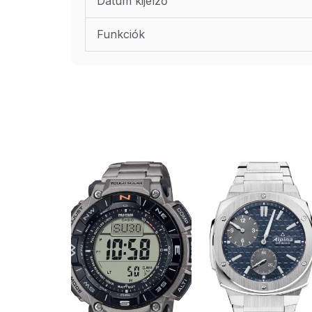
Dátum kijelző
Funkciók