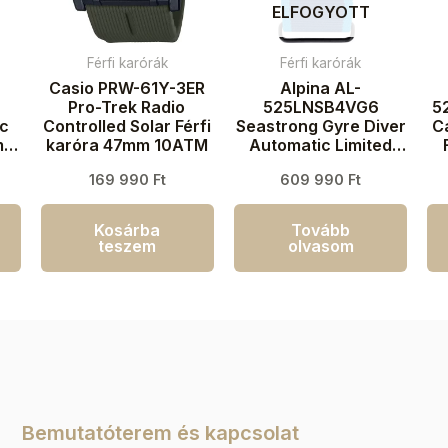
ELFOGYOTT
Férfi karórák
Férfi karórák
Casio PRW-61Y-3ER
Alpina AL-
Pro-Trek Radio
525LNSB4VG6
5
ic
Controlled Solar Férfi
Seastrong Gyre Diver
C
m
karóra 47mm 10ATM
Automatic Limited
Edition Férfi karóra
169 990
Ft
609 990
Ft
44mm 30ATM
Kosárba
Tovább
teszem
olvasom
Bemutatóterem és kapcsolat