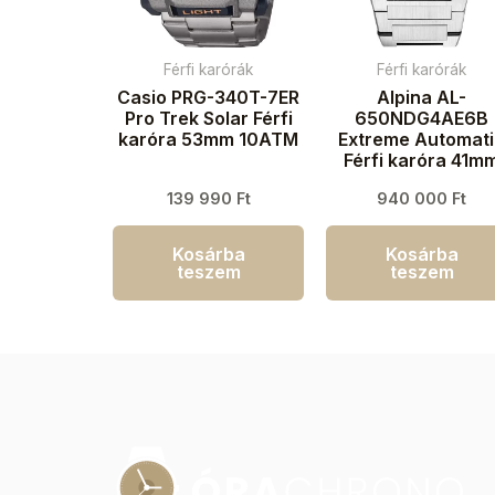
Férfi karórák
Férfi karórák
Casio PRG-340T-7ER
Alpina AL-
Pro Trek Solar Férfi
650NDG4AE6B
karóra 53mm 10ATM
Extreme Automat
Férfi karóra 41m
20ATM
139 990
Ft
940 000
Ft
Kosárba
Kosárba
teszem
teszem