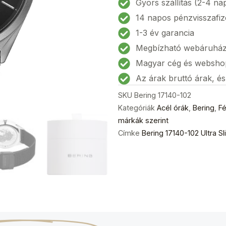
Gyors szállítás (2-4 na
Slim
14 napos pénzvisszafiz
Uniszex
1-3 év garancia
40mm
Megbízható webáruhá
3ATM
mennyiség
Magyar cég és websho
Az árak bruttó árak, é
SKU
Bering 17140-102
Kategóriák
Acél órák
,
Bering
,
Fé
márkák szerint
Címke
Bering 17140-102 Ultra